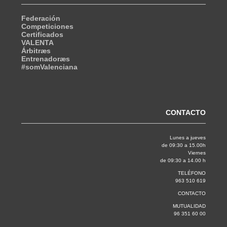
Federación
Competiciones
Certificados
VALENTA
Árbitræs
Entrenadoræs
#somValenciana
CONTACTO
Lunes a jueves
de 09:30 a 15.00h
Viernes
de 09:30 a 14.00 h
TELÉFONO
963 510 619
CONTACTO
MUTUALIDAD
96 351 60 00