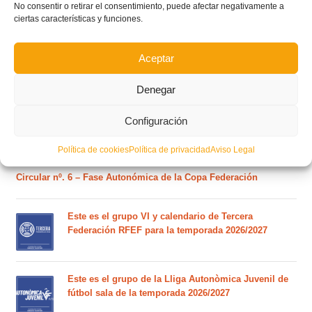
No consentir o retirar el consentimiento, puede afectar negativamente a
Ferran Torres se da un baño de masas y se convierte
ciertas características y funciones.
en el embajador de la Comunitat Valenciana
Aceptar
Estos son los dos grupos y calendarios de Lliga
Denegar
Comunitat para la temporada 2026/2027
Configuración
Circular nº. 7 – IV Supercopa Comunitat FFCV Futsal
Política de cookies
Política de privacidad
Aviso Legal
Circular nº. 6 – Fase Autonómica de la Copa Federación
Este es el grupo VI y calendario de Tercera
Federación RFEF para la temporada 2026/2027
Este es el grupo de la Lliga Autonòmica Juvenil de
fútbol sala de la temporada 2026/2027