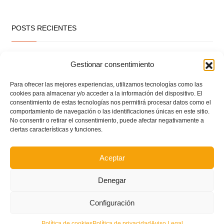
POSTS RECIENTES
Ferran Torres se da un baño de masas y se convierte
Gestionar consentimiento
en el embajador de la Comunitat Valenciana
Para ofrecer las mejores experiencias, utilizamos tecnologías como las
cookies para almacenar y/o acceder a la información del dispositivo. El
Estos son los dos grupos y calendarios de Lliga
consentimiento de estas tecnologías nos permitirá procesar datos como el
Comunitat para la temporada 2026/2027
comportamiento de navegación o las identificaciones únicas en este sitio.
No consentir o retirar el consentimiento, puede afectar negativamente a
ciertas características y funciones.
Circular nº. 7 – IV Supercopa Comunitat FFCV Futsal
Aceptar
Circular nº. 6 – Fase Autonómica de la Copa Federación
Denegar
Este es el grupo VI y calendario de Tercera
Configuración
Federación RFEF para la temporada 2026/2027
Política de cookies
Política de privacidad
Aviso Legal