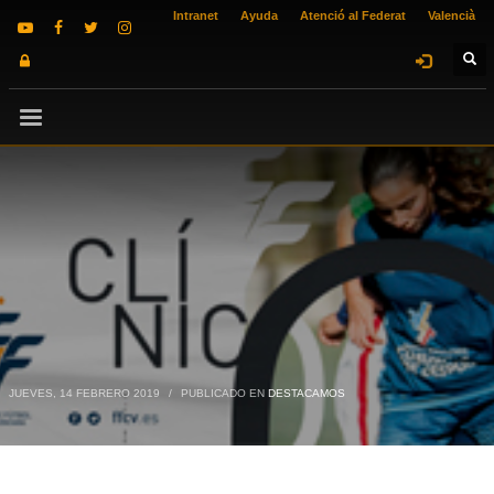
Intranet
Ayuda
Atenció al Federat
Valencià
JUEVES, 14 FEBRERO 2019
/
PUBLICADO EN
DESTACAMOS