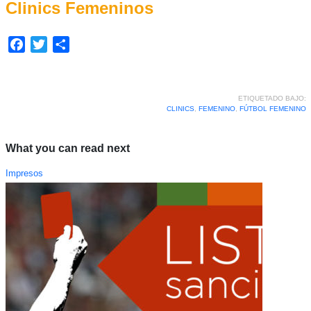
Clinics Femeninos
Facebook
Twitter
Compartir
ETIQUETADO BAJO:
CLINICS
,
FEMENINO
,
FÚTBOL FEMENINO
What you can read next
Impresos