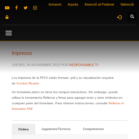
Intranet
Ayuda
Atenció al Federat
Valencià
Impresos
JUEVES, 05 NOVIEMBRE 2015
POR
RESPONSABLE TI
Los Impresos de la FFCV están formato .pdf y su visualización requiere
de
Acrobat Reader
.
Un formulario
plano
no tiene los campos interactivos. Sin embargo, puede
utilizar la herramienta Rellenar y firmar para agregar texto y otros símbolos en
cualquier parte del formulario. Para obtener instrucciones, consulte
Rellenar el
formulario PDF
.
Jugadores/Técnicos
Competiciones
Clubes