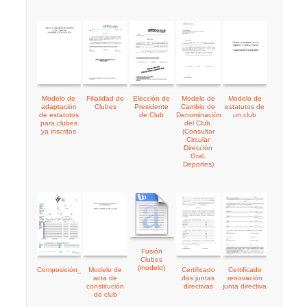
Modelo de
Filialidad de
Elección de
Modelo de
Modelo de
adaptación
Clubes
Presidente
Cambio de
estatutos de
de estatutos
de Club
Denominación
un club
para clubes
del Club.
ya inscritos
(Consultar
Circular
Dirección
Gral.
Deportes)
Fusión
Clubes
(modelo)
Composición_de_Junta_Directiva
Modelo de
Certificado
Certificado
acta de
dos juntas
renovación
constitución
directivas
junta directiva
de club