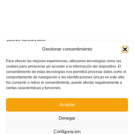
POSTS RECIENTES
Gestionar consentimiento
Ferran Torres se da un baño de masas y se convierte
Para ofrecer las mejores experiencias, utilizamos tecnologías como las
en el embajador de la Comunitat Valenciana
cookies para almacenar y/o acceder a la información del dispositivo. El
consentimiento de estas tecnologías nos permitirá procesar datos como el
comportamiento de navegación o las identificaciones únicas en este sitio.
No consentir o retirar el consentimiento, puede afectar negativamente a
Estos son los dos grupos y calendarios de Lliga
ciertas características y funciones.
Comunitat para la temporada 2026/2027
Aceptar
Circular nº. 7 – IV Supercopa Comunitat FFCV Futsal
Denegar
Circular nº. 6 – Fase Autonómica de la Copa Federación
Configuración