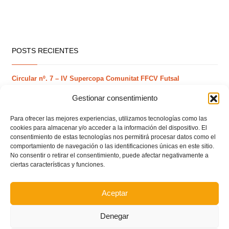
POSTS RECIENTES
Circular nº. 7 – IV Supercopa Comunitat FFCV Futsal
Gestionar consentimiento
Circular nº. 6 – Fase Autonómica de la Copa Federación
Para ofrecer las mejores experiencias, utilizamos tecnologías como las
cookies para almacenar y/o acceder a la información del dispositivo. El
Este es el grupo VI y calendario de Tercera
consentimiento de estas tecnologías nos permitirá procesar datos como el
Federación RFEF para la temporada 2026/2027
comportamiento de navegación o las identificaciones únicas en este sitio.
No consentir o retirar el consentimiento, puede afectar negativamente a
ciertas características y funciones.
Este es el grupo de la Lliga Autonòmica Juvenil de
fútbol sala de la temporada 2026/2027
Aceptar
Denegar
El calendario del grupo VI de Tercera Federación