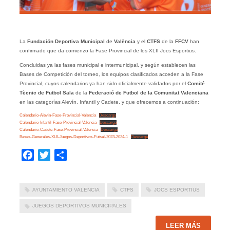
La
Fundación Deportiva Municipal
de
València
y el
CTFS
de la
FFCV
han
confirmado que da comienzo la Fase Provincial de los XLII Jocs Esportius.
Concluidas ya las fases municipal e intermunicipal, y según establecen las
Bases de Competición del torneo, los equipos clasificados acceden a la Fase
Provincial, cuyos calendarios ya han sido oficialmente validados por el
Comité
Tècnic de Futbol Sala
de la
Federació de Futbol de la Comunitat Valenciana
en las categorías Alevín, Infantil y Cadete, y que ofrecemos a continuación:
Calendario-Alevin-Fase-Provincial-Valencia
Descarga
Calendario-Infantil-Fase-Provincial-Valencia
Descarga
Calendario-Cadete-Fase-Provincial-Valencia
Descarga
Bases-Generales-XLII-Juegos-Deportivos-Futsal-2023-2024-1
Descarga
Facebook
Twitter
Compartir
AYUNTAMIENTO VALENCIA
CTFS
JOCS ESPORTIUS
JUEGOS DEPORTIVOS MUNICIPALES
LEER MÁS