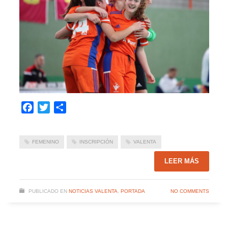
Facebook
Twitter
Compartir
FEMENINO
INSCRIPCIÓN
VALENTA
LEER MÁS
PUBLICADO EN
NOTICIAS VALENTA
,
PORTADA
NO COMMENTS