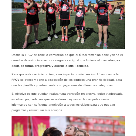
Desde la FFCV se tiene la convicción de que el fútbol femenino debe y tiene el
derecho de estructurarse por categorías al igual que lo tiene el masculino
, es
decir, de forma progresiva y acorde a sus licencias.
Para que este crecimiento tenga un impacto positivo en los clubes, desde la
FFCV
se ofrece y pone a disposición de los equipos una gran flexibilidad, para
que las plantillas puedan contar con jugadoras de diferentes categorías.
El objetivo es que puedan realizar una transición progresiva, dulce y adecuada
en el tiempo, cada vez que se realizan mejoras en la competiciones e
informando con suficiente antelación a todos los clubes para que puedan
programar y estructurar sus equipos.