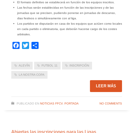
El formato definitivo se establecerá en función de los equipos inscritos.
Las fechas serán establecidas en función de las inscripciones y de las
jornadas que se precisen, pudiendo ponerse en jornadas de descanso,
dias festivos o simultáneamente con al liga.
Los partidos se disputarán en casa de los equipos que actúen como locales
en cada partido o eliminatoria, que deberán hacerse cargo de los costes
arbitrales.
Facebook
Twitter
Compartir
ALEVÍN
FUTBOL 11
INSCRIPCIÓN
LA NOSTRA COPA
LEER MÁS
PUBLICADO EN
NOTICIAS FFCV
,
PORTADA
NO COMMENTS
Abiertas las inscripciones para las Ligas