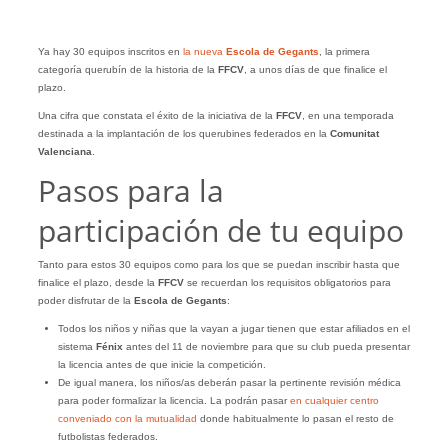
Ya hay 30 equipos inscritos en
la nueva
Escola de Gegants
, la primera
categoría querubín de la historia de la
FFCV
, a unos días de que finalice el
plazo.
Una cifra que constata el éxito de la iniciativa de la
FFCV
, en una temporada
destinada a la implantación de los querubines federados en la
Comunitat
Valenciana
.
Pasos para la
participación de tu equipo
Tanto para estos 30 equipos como para los que se puedan inscribir hasta que
finalice el plazo, desde la
FFCV
se recuerdan los requisitos obligatorios para
poder disfrutar de la
Escola de Gegants
:
Todos los niños y niñas que la vayan a jugar tienen que estar afiliados en el
sistema
Fénix
antes del 11 de noviembre para que su club pueda presentar
la licencia antes de que inicie la competición.
De igual manera, los niños/as deberán pasar la pertinente revisión médica
para poder formalizar la licencia. La podrán pasar
en cualquier centro
conveniado con la mutualidad
donde habitualmente lo pasan el resto de
futbolistas federados.