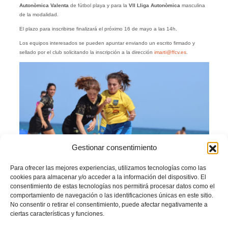
Autonòmica Valenta
de fútbol playa y para la
VII Lliga Autonòmica
masculina
de la modalidad.
El plazo para inscribirse finalizará el próximo 16 de mayo a las 14h.
Los equipos interesados se pueden apuntar enviando un escrito firmado y
sellado por el club solicitando la inscripción a la dirección
imarti@ffcv.es
.
Gestionar consentimiento
Para ofrecer las mejores experiencias, utilizamos tecnologías como las
cookies para almacenar y/o acceder a la información del dispositivo. El
consentimiento de estas tecnologías nos permitirá procesar datos como el
Imagen de la I Lliga Autonòmica Valenta celebrada en la playa de San Juan de
comportamiento de navegación o las identificaciones únicas en este sitio.
Alicante en 2021
No consentir o retirar el consentimiento, puede afectar negativamente a
ciertas características y funciones.
La plantilla inscrita deberá contar con un mínimo de 12 jugadores/as.