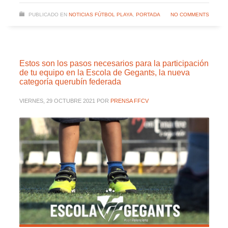
PUBLICADO EN
NOTICIAS FÚTBOL PLAYA
,
PORTADA
NO COMMENTS
Estos son los pasos necesarios para la participación
de tu equipo en la Escola de Gegants, la nueva
categoría querubín federada
VIERNES, 29 OCTUBRE 2021
POR
PRENSA FFCV