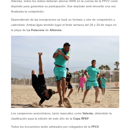
Además, todos los clubes deberán abonar 300€ en la cuenta de la FFCV como
depósito para garantizar su participación. Ese depósito será devuelto una vez
finalizada la competición.
Dependiendo de las inscripciones se hará un formato u otro de competición y
calendario. Ambas ligas tendrán lugar el finde semana del 28 y 29 de mayo en
la playa de
La Patacona
de
Alboraia
.
Los campeones autonómicos, tanto masculino como
Valenta
, obtendrán la
clasificación para la edición de este año de la
Copa RFEF
.
Todos los encuentros serán arbitrados por colegiados de la
FFCV
.