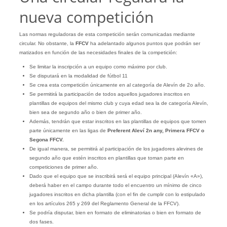
nueva competición
Las normas reguladoras de esta competición serán comunicadas mediante
circular. No obstante, la
FFCV
ha adelantado algunos puntos que podrán ser
matizados en función de las necesidades finales de la competición:
Se limitar la inscripción a un equipo como máximo por club.
Se disputará en la modalidad de fútbol 11
Se crea esta competición únicamente en al categoría de Alevín de 2o año.
Se permitirá la participación de todos aquellos jugadores inscritos en
plantillas de equipos del mismo club y cuya edad sea la de categoría Alevín,
bien sea de segundo año o bien de primer año.
Además, tendrán que estar inscritos en las plantillas de equipos que tomen
parte únicamente en las ligas de
Preferent Aleví 2n any, Primera FFCV o
Segona FFCV.
De igual manera, se permitirá al participación de los jugadores alevines de
segundo año que estén inscritos en plantillas que toman parte en
competiciones de primer año.
Dado que el equipo que se inscribirá será el equipo principal (Alevín «A»),
deberá haber en el campo durante todo el encuentro un mínimo de cinco
jugadores inscritos en dicha plantilla (con el fin de cumplir con lo estipulado
en los artículos 265 y 269 del Reglamento General de la FFCV).
Se podría disputar, bien en formato de eliminatorias o bien en formato de
dos fases.