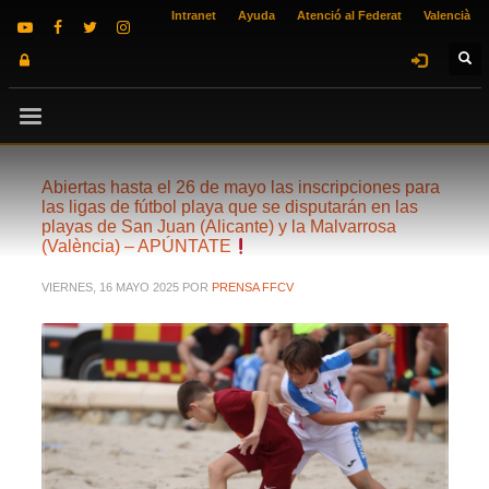
Intranet
Ayuda
Atenció al Federat
Valencià
Abiertas hasta el 26 de mayo las inscripciones para
las ligas de fútbol playa que se disputarán en las
playas de San Juan (Alicante) y la Malvarrosa
(València) – APÚNTATE
VIERNES, 16 MAYO 2025
POR
PRENSA FFCV