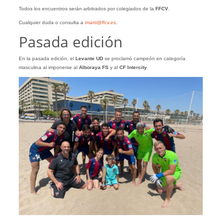
Todos los encuentros serán arbitrados por colegiados de la
FFCV
.
Cualquier duda o consulta a
imarti@ffcv.es
.
Pasada edición
En la pasada edición, el
Levante UD
se proclamó campeón en categoría
masculina al imponerse al
Alboraya FS
y al
CF Intercity
.