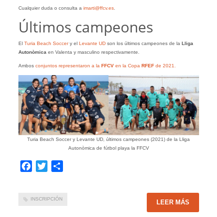
Cualquier duda o consulta a
imarti@ffcv.es
.
Últimos campeones
El
Turia Beach Soccer
y el
Levante UD
son los últimos campeones de la
Lliga
Autonòmica
en Valenta y masculino respectivamente.
Ambos
conjuntos representaron a la
FFCV
en la Copa
RFEF
de 2021.
Turia Beach Soccer y Levante UD, últimos campeones (2021) de la Lliga
Autonòmica de fútbol playa la FFCV
Facebook
Twitter
Compartir
INSCRIPCIÓN
LEER MÁS