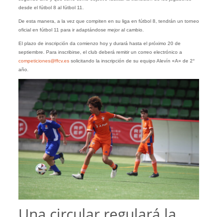
desde el fútbol 8 al fútbol 11.
De esta manera, a la vez que compiten en su liga en fútbol 8, tendrán un torneo
oficial en fútbol 11 para ir adaptándose mejor al cambio.
El plazo de inscripción da comienzo hoy y durará hasta el próximo 20 de
septiembre. Para inscribirse, el club deberá remitir un correo electrónico a
competiciones@ffcv.es
solicitando la inscripción de su equipo Alevín «A» de 2°
año.
Una circular regulará la