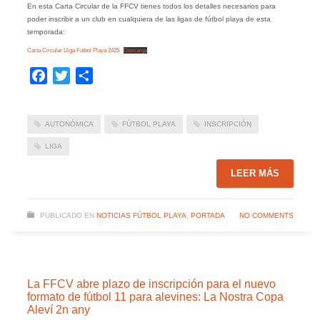
En esta Carta Circular de la FFCV tienes todos los detalles necesarios para
poder inscribir a un club en cualquiera de las ligas de fútbol playa de esta
temporada:
Carta Circular Lliga Futbol Playa 2425
Descarga
Facebook
Twitter
Compartir
AUTONÓMICA
FÚTBOL PLAYA
INSCRIPCIÓN
LIGA
LEER MÁS
PUBLICADO EN
NOTICIAS FÚTBOL PLAYA
,
PORTADA
NO COMMENTS
La FFCV abre plazo de inscripción para el nuevo
formato de fútbol 11 para alevines: La Nostra Copa
Aleví 2n any