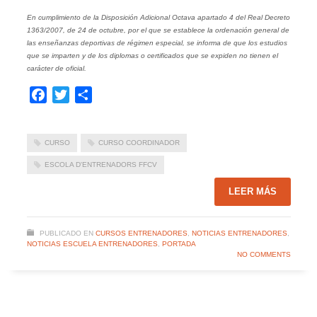
En cumplimiento de la Disposición Adicional Octava apartado 4 del Real Decreto
1363/2007, de 24 de octubre, por el que se establece la ordenación general de
las enseñanzas deportivas de régimen especial, se informa de que los estudios
que se imparten y de los diplomas o certificados que se expiden no tienen el
carácter de oficial.
Facebook
Twitter
Compartir
CURSO
CURSO COORDINADOR
ESCOLA D'ENTRENADORS FFCV
LEER MÁS
PUBLICADO EN
CURSOS ENTRENADORES
,
NOTICIAS ENTRENADORES
,
NOTICIAS ESCUELA ENTRENADORES
,
PORTADA
NO COMMENTS