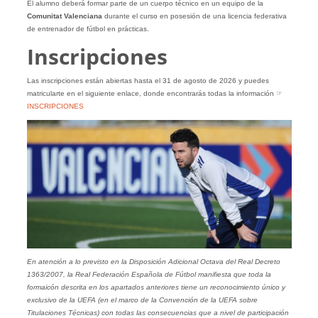
El alumno deberá formar parte de un cuerpo técnico en un equipo de la
Comunitat Valenciana
durante el curso en posesión de una licencia federativa
de entrenador de fútbol en prácticas.
Inscripciones
Las inscripciones están abiertas hasta el 31 de agosto de 2026 y puedes
matricularte en el siguiente enlace, donde encontrarás todas la información ☞
INSCRIPCIONES
En atención a lo previsto en la Disposición Adicional Octava del Real Decreto
1363/2007, la Real Federación Española de Fútbol manifiesta que toda la
formaicón descrita en los apartados anteriores tiene un reconocimiento único y
exclusivo de la UEFA (en el marco de la Convención de la UEFA sobre
Titulaciones Técnicas) con todas las consecuencias que a nivel de participación