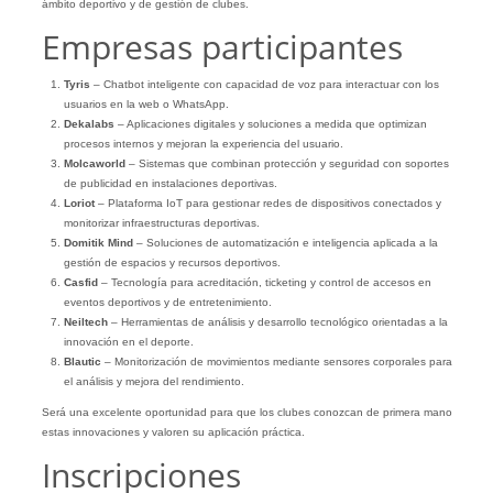
ámbito deportivo y de gestión de clubes.
Empresas participantes
Tyris
– Chatbot inteligente con capacidad de voz para interactuar con los
usuarios en la web o WhatsApp.
Dekalabs
– Aplicaciones digitales y soluciones a medida que optimizan
procesos internos y mejoran la experiencia del usuario.
Molcaworld
– Sistemas que combinan protección y seguridad con soportes
de publicidad en instalaciones deportivas.
Loriot
– Plataforma IoT para gestionar redes de dispositivos conectados y
monitorizar infraestructuras deportivas.
Domitik Mind
– Soluciones de automatización e inteligencia aplicada a la
gestión de espacios y recursos deportivos.
Casfid
– Tecnología para acreditación, ticketing y control de accesos en
eventos deportivos y de entretenimiento.
Neiltech
– Herramientas de análisis y desarrollo tecnológico orientadas a la
innovación en el deporte.
Blautic
– Monitorización de movimientos mediante sensores corporales para
el análisis y mejora del rendimiento.
Será una excelente oportunidad para que los clubes conozcan de primera mano
estas innovaciones y valoren su aplicación práctica.
Inscripciones