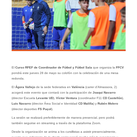
El
Curso RFEF de Coordinador de Fútbol y Fútbol Sala
que organiza la
FFCV
pondrá este jueves 28 de mayo su colofón con la celebración de una mesa
redonda.
El
Ágora Vallejo
de la sede federativa en
València
(carrer d’Almassora, 2)
acogerá este evento que contará con la participación de
Joaqui Navarro
(director Escuela
Levante UD
),
Víctor Ventura
(coordinador F11
CD Castellón
),
Luis Navarro
(director Área Social e Identidad
CD Malilla
) y
Rubén
Molero
(director deportivo
FS Puçol
).
La sesión se realizará preferiblemente de manera presencial, pero podrá
también seguirse en streaming a través de la plataforma Zoom.
Desde la organización se anima a los cursillistas a asistir presencialmente,