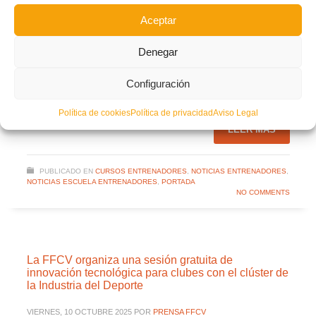
carácter de oficial.
Aceptar
Facebook
Twitter
Compartir
Denegar
ACADEMIA RFEF
CURSO
CURSO COORDINADOR
Configuración
ESCOLA D'ENTRENADORS FFCV
Política de cookies
Política de privacidad
Aviso Legal
LEER MÁS
PUBLICADO EN
CURSOS ENTRENADORES
,
NOTICIAS ENTRENADORES
,
NOTICIAS ESCUELA ENTRENADORES
,
PORTADA
NO COMMENTS
La FFCV organiza una sesión gratuita de
innovación tecnológica para clubes con el clúster de
la Industria del Deporte
VIERNES, 10 OCTUBRE 2025
POR
PRENSA FFCV