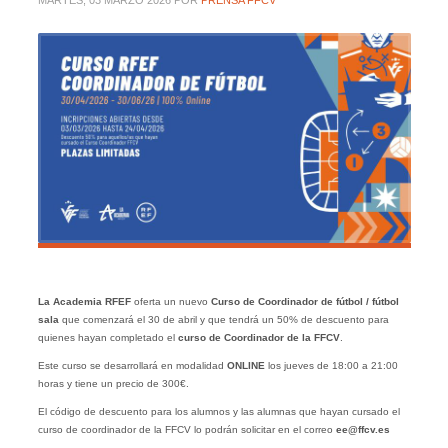
MARTES, 03 MARZO 2026
POR
PRENSA FFCV
La
Academia RFEF
oferta un nuevo
Curso de Coordinador de fútbol
/ fútbol
sala
que comenzará el 30 de abril y que tendrá un 50% de descuento para
quienes hayan completado el
curso de Coordinador de la
FFCV
.
Este curso se desarrollará en modalidad
ONLINE
los jueves de 18:00 a 21:00
horas y tiene un precio de 300€.
El código de descuento para los alumnos y las alumnas que hayan cursado el
curso de coordinador de la FFCV lo podrán solicitar en el correo
ee@ffcv.es