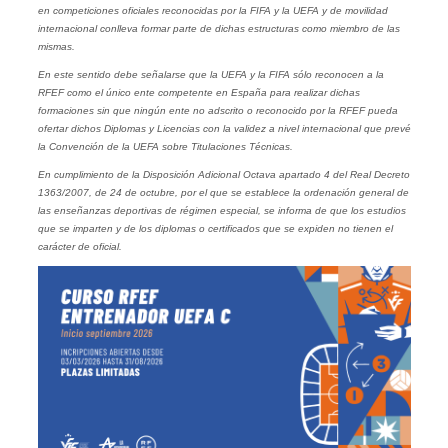
en competiciones oficiales reconocidas por la FIFA y la UEFA y de movilidad
internacional conlleva formar parte de dichas estructuras como miembro de las
mismas.
En este sentido debe señalarse que la UEFA y la FIFA sólo reconocen a la
RFEF como el único ente competente en España para realizar dichas
formaciones sin que ningún ente no adscrito o reconocido por la RFEF pueda
ofertar dichos Diplomas y Licencias con la validez a nivel internacional que prevé
la Convención de la UEFA sobre Titulaciones Técnicas.
En cumplimiento de la Disposición Adicional Octava apartado 4 del Real Decreto
1363/2007, de 24 de octubre, por el que se establece la ordenación general de
las enseñanzas deportivas de régimen especial, se informa de que los estudios
que se imparten y de los diplomas o certificados que se expiden no tienen el
carácter de oficial.