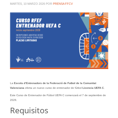
MARTES, 10 MARZO 2026
POR
PRENSA FFCV
La
Escola d’Entrenadors de la Federació de Futbol de la Comunitat
Valenciana
oferta un nuevo curso de entrenador de fútbol
Licencia UEFA C
.
Este Curso de Entrenador de Fútbol UEFA C comenzará el 7 de septiembre de
2026.
Requisitos