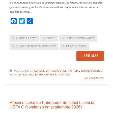
las enseñanzas deportivas de régimen especial, se informa de que los estudios
que se imparten y de los diplomas o certificados que se expiden no tienen el
carácter de oficial.
Facebook
Twitter
Compartir
ACADEMIA RFEF
CURSO
CURSO COORDINADOR
ESCOLA D'ENTRENADORS FFCV
MESA REDONDA
LEER MÁS
PUBLICADO EN
CURSOS ENTRENADORES
,
NOTICIAS ENTRENADORES
,
NOTICIAS ESCUELA ENTRENADORES
,
PORTADA
NO COMMENTS
Próximo curso de Entrenador de fútbol Licencia
UEFA C (comienzo en septiembre 2026)