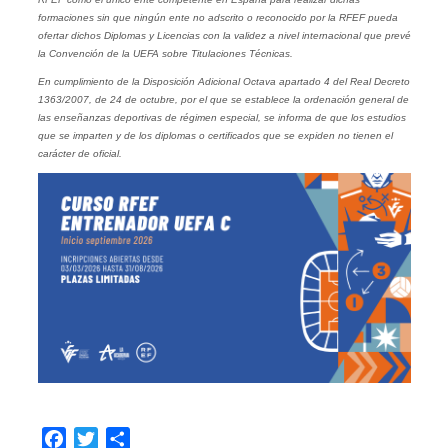
formaciones sin que ningún ente no adscrito o reconocido por la RFEF pueda
ofertar dichos Diplomas y Licencias con la validez a nivel internacional que prevé
la Convención de la UEFA sobre Titulaciones Técnicas.
En cumplimiento de la Disposición Adicional Octava apartado 4 del Real Decreto
1363/2007, de 24 de octubre, por el que se establece la ordenación general de
las enseñanzas deportivas de régimen especial, se informa de que los estudios
que se imparten y de los diplomas o certificados que se expiden no tienen el
carácter de oficial.
Facebook
Twitter
Compartir