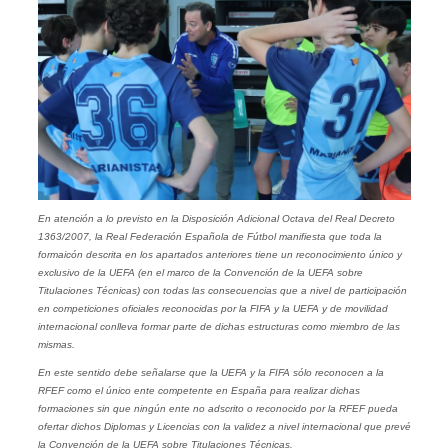
En atención a lo previsto en la Disposición Adicional Octava del Real Decreto
1363/2007, la Real Federación Española de Fútbol manifiesta que toda la
formaicón descrita en los apartados anteriores tiene un reconocimiento único y
exclusivo de la UEFA (en el marco de la Convención de la UEFA sobre
Titulaciones Técnicas) con todas las consecuencias que a nivel de participación
en competiciones oficiales reconocidas por la FIFA y la UEFA y de movilidad
internacional conlleva formar parte de dichas estructuras como miembro de las
mismas.
En este sentido debe señalarse que la UEFA y la FIFA sólo reconocen a la
RFEF como el único ente competente en España para realizar dichas
formaciones sin que ningún ente no adscrito o reconocido por la RFEF pueda
ofertar dichos Diplomas y Licencias con la validez a nivel internacional que prevé
la Convención de la UEFA sobre Titulaciones Técnicas.