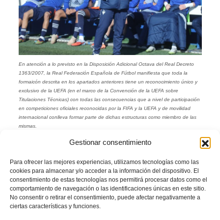
En atención a lo previsto en la Disposición Adicional Octava del Real Decreto
1363/2007, la Real Federación Española de Fútbol manifiesta que toda la
formaicón descrita en los apartados anteriores tiene un reconocimiento único y
exclusivo de la UEFA (en el marco de la Convención de la UEFA sobre
Titulaciones Técnicas) con todas las consecuencias que a nivel de participación
en competiciones oficiales reconocidas por la FIFA y la UEFA y de movilidad
internacional conlleva formar parte de dichas estructuras como miembro de las
mismas.
En este sentido debe señalarse que la UEFA y la FIFA sólo reconocen a la
Gestionar consentimiento
RFEF como el único ente competente en España para realizar dichas
formaciones sin que ningún ente no adscrito o reconocido por la RFEF pueda
Para ofrecer las mejores experiencias, utilizamos tecnologías como las
ofertar dichos Diplomas y Licencias con la validez a nivel internacional que prevé
cookies para almacenar y/o acceder a la información del dispositivo. El
la Convención de la UEFA sobre Titulaciones Técnicas.
consentimiento de estas tecnologías nos permitirá procesar datos como el
comportamiento de navegación o las identificaciones únicas en este sitio.
En cumplimiento de la Disposición Adicional Octava apartado 4 del Real Decreto
No consentir o retirar el consentimiento, puede afectar negativamente a
1363/2007, de 24 de octubre, por el que se establece la ordenación general de
ciertas características y funciones.
las enseñanzas deportivas de régimen especial, se informa de que los estudios
que se imparten y de los diplomas o certificados que se expiden no tienen el