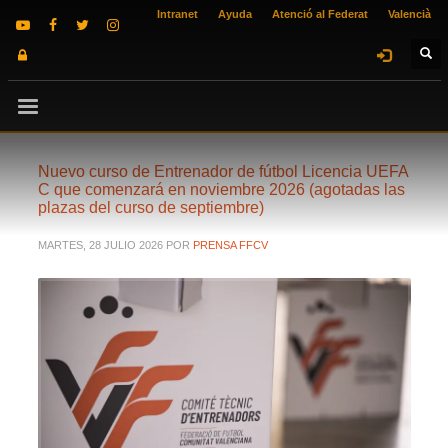
Intranet
Ayuda
Atenció al Federat
Valencià
Nuevo curso de Entrenador de fútbol Licencia UEFA
C que comenzará en noviembre 2026 (agotadas las
plazas del curso de septiembre)
MARTES, 28 JULIO 2026
POR
PRENSA FFCV