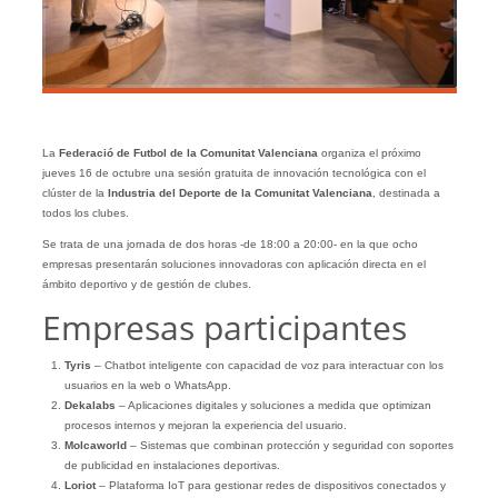
La
Federació de Futbol de la Comunitat Valenciana
organiza el próximo
jueves 16 de octubre una sesión gratuita de innovación tecnológica con el
clúster de la
Industria del Deporte de la Comunitat Valenciana
, destinada a
todos los clubes.
Se trata de una jornada de dos horas -de 18:00 a 20:00- en la que ocho
empresas presentarán soluciones innovadoras con aplicación directa en el
ámbito deportivo y de gestión de clubes.
Empresas participantes
Tyris
– Chatbot inteligente con capacidad de voz para interactuar con los
usuarios en la web o WhatsApp.
Dekalabs
– Aplicaciones digitales y soluciones a medida que optimizan
procesos internos y mejoran la experiencia del usuario.
Molcaworld
– Sistemas que combinan protección y seguridad con soportes
de publicidad en instalaciones deportivas.
Loriot
– Plataforma IoT para gestionar redes de dispositivos conectados y