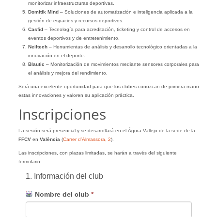
monitorizar infraestructuras deportivas.
Domitik Mind
– Soluciones de automatización e inteligencia aplicada a la
gestión de espacios y recursos deportivos.
Casfid
– Tecnología para acreditación, ticketing y control de accesos en
eventos deportivos y de entretenimiento.
Neiltech
– Herramientas de análisis y desarrollo tecnológico orientadas a la
innovación en el deporte.
Blautic
– Monitorización de movimientos mediante sensores corporales para
el análisis y mejora del rendimiento.
Será una excelente oportunidad para que los clubes conozcan de primera mano
estas innovaciones y valoren su aplicación práctica.
Inscripciones
La sesión será presencial y se desarrollará en el Ágora Vallejo de la sede de la
FFCV
en
València
(
Carrer d’Almassora, 2
).
Las inscripciones, con plazas limitadas, se harán a través del siguiente
formulario:
1. Información del club
Nombre del club
*