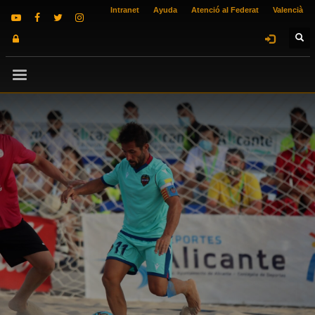
Intranet
Ayuda
Atenció al Federat
Valencià