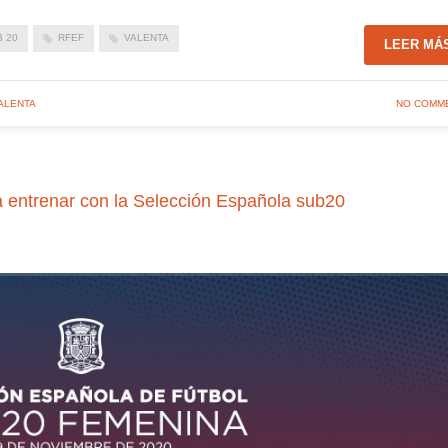
 20
RFEF
VALENTA
LEER MÁ
ALENTA
NO COMM
a entrenar con la Selección Española sub20