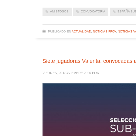
AMISTOSOS
CONVOCATORIA
ESPAÑA SUB
PUBLICADO EN
ACTUALIDAD
,
NOTICIAS FFCV
,
NOTICIAS V
Siete jugadoras Valenta, convocadas 
VIERNES, 20 NOVIEMBRE 2020
POR