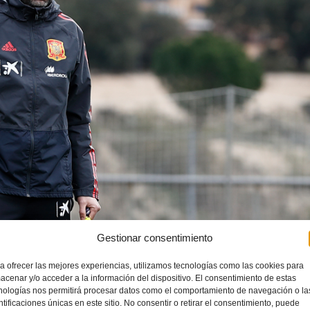
Gestionar consentimiento
a ofrecer las mejores experiencias, utilizamos tecnologías como las cookies para
acenar y/o acceder a la información del dispositivo. El consentimiento de estas
os amistosos con la presencia en la convocatoria de hasta cinco futbolistas Valenta.
nologías nos permitirá procesar datos como el comportamiento de navegación o la
ntificaciones únicas en este sitio. No consentir o retirar el consentimiento, puede
la categoría,
Pedro López
, ha citado a un total de cinco jugadoras
Valenta
:
María López Valenz