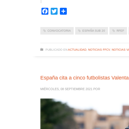
Facebook
Twitter
Compartir
CONVOCATORIA
ESPAÑA SUB 20
RFEF
PUBLICADO EN
ACTUALIDAD
,
NOTICIAS FFCV
,
NOTICIAS V
España cita a cinco futbolistas Valent
MIÉRCOLES, 08 SEPTIEMBRE 2021
POR