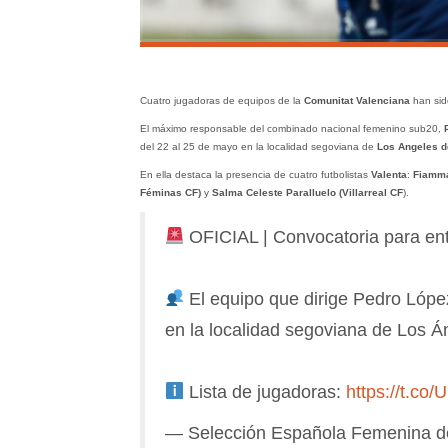
Cuatro jugadoras de equipos de la
Comunitat Valenciana
han sid
El máximo responsable del combinado nacional femenino sub20,
del 22 al 25 de mayo en la localidad segoviana de
Los Angeles d
En ella destaca la presencia de cuatro futbolistas
Valenta
:
Fiamma 
Féminas CF)
y
Salma Celeste Paralluelo (Villarreal CF
).
OFICIAL | Convocatoria para ent
El equipo que dirige Pedro Lópe
en la localidad segoviana de Los Á
Lista de jugadoras:
https://t.c
— Selección Española Femenina 