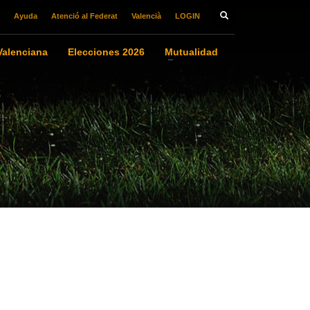
Ayuda
Atenció al Federat
Valencià
LOGIN
alenciana
Elecciones 2026
Mutualidad