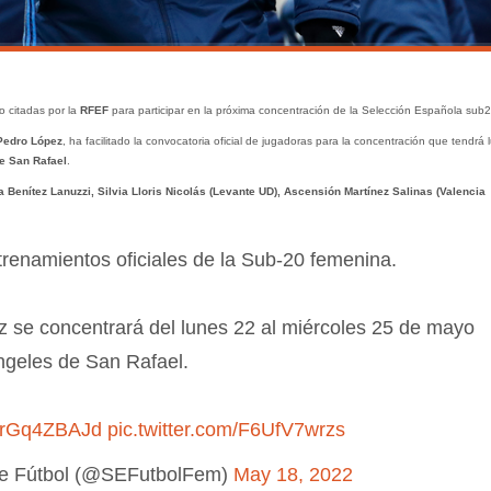
o citadas por la
RFEF
para participar en la próxima concentración de la Selección Española sub2
Pedro López
, ha facilitado la convocatoria oficial de jugadoras para la concentración que tendrá 
e San Rafael
.
Benítez Lanuzzi, Silvia Lloris Nicolás (Levante UD), Ascensión Martínez Salinas (Valencia
renamientos oficiales de la Sub-20 femenina.
z se concentrará del lunes 22 al miércoles 25 de mayo
ngeles de San Rafael.
o/UrGq4ZBAJd
pic.twitter.com/F6UfV7wrzs
de Fútbol (@SEFutbolFem)
May 18, 2022