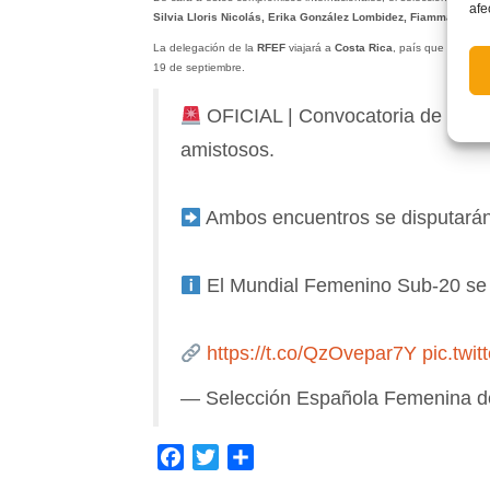
afe
Silvia Lloris Nicolás, Erika González Lombidez, Fiamma Beníte
La delegación de la
RFEF
viajará a
Costa Rica
, país que acoge e
19 de septiembre.
OFICIAL | Convocatoria de la Se
amistosos.
Ambos encuentros se disputarán 
El Mundial Femenino Sub-20 se j
https://t.co/QzOvepar7Y
pic.twi
— Selección Española Femenina 
Facebook
Twitter
Compartir