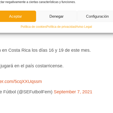
ctar negativamente a ciertas características y funciones.
z Ianuzzi
(
Levante UD
) y
Ascensión Martínez Salinas
(
Valencia CF
).
l
Mundial
del próximo año, para enfrentarse en un doble duelo a la Selección anfitriona los días 
Aceptar
Denegar
Configuración
lección femenina Sub-20 para los dos próximos partido
Política de cookies
Política de privacidad
Aviso Legal
en Costa Rica los días 16 y 19 de este mes.
ugará en el país costarricense.
tter.com/5cqXXUqssm
de Fútbol (@SEFutbolFem)
September 7, 2021