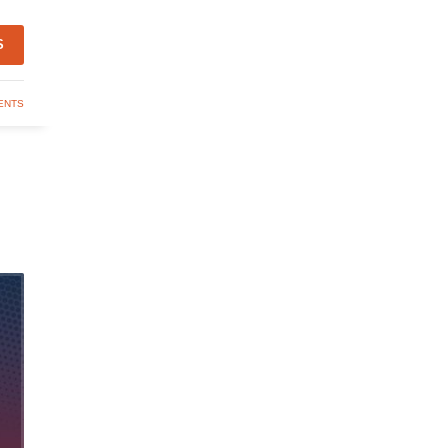
S
ENTS