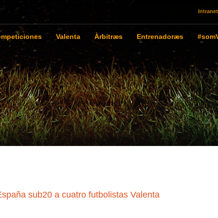
Intranet
mpeticiones
Valenta
Àrbitræs
Entrenadoræs
#somV
spaña sub20 a cuatro futbolistas Valenta