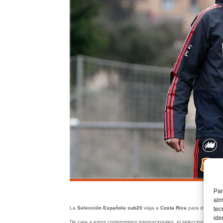
Par
alm
La
Selección Española sub20
viaja a
Costa Rica
para disputar d
tec
ide
De cara a estos compromisos internacionales, el seleccionador de 