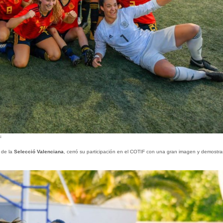
F
 de la
Selecció Valenciana
, cerró su participación en el COTIF con una gran imagen y demostr