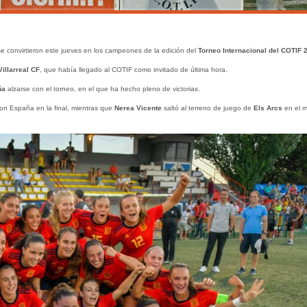
 convirtieron este jueves en los campeones de la edición del
Torneo Internacional del COTIF 
Villarreal
CF
, que había llegado al COTIF como invitado de última hora.
ña
alzarse con el torneo, en el que ha hecho pleno de victorias.
 con España en la final, mientras que
Nerea Vicente
saltó al terreno de juego de
Els Arcs
en el m