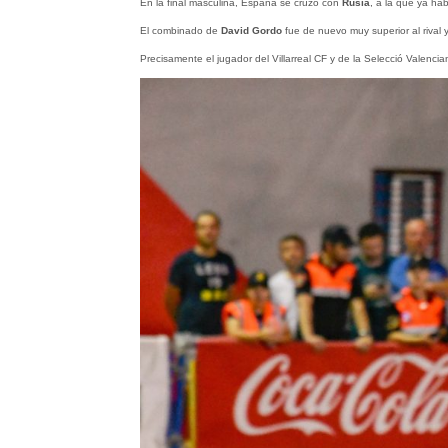
En la final masculina, España se cruzó con
Rusia
, a la que ya ha
El combinado de
David Gordo
fue de nuevo muy superior al rival 
Precisamente el jugador del Villarreal CF y de la Selecció Valenci