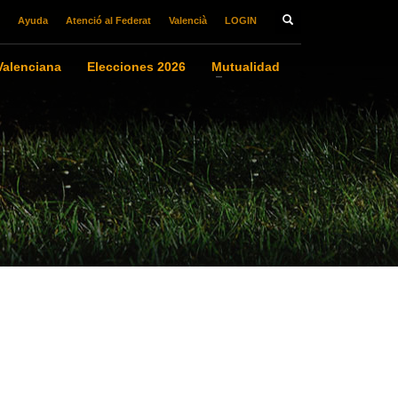
Ayuda
Atenció al Federat
Valencià
LOGIN
alenciana
Elecciones 2026
Mutualidad