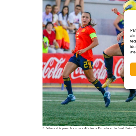
Par
alm
tec
ide
afe
El Villarreal le puso las cosas difíciles a España en la final. Foto: 