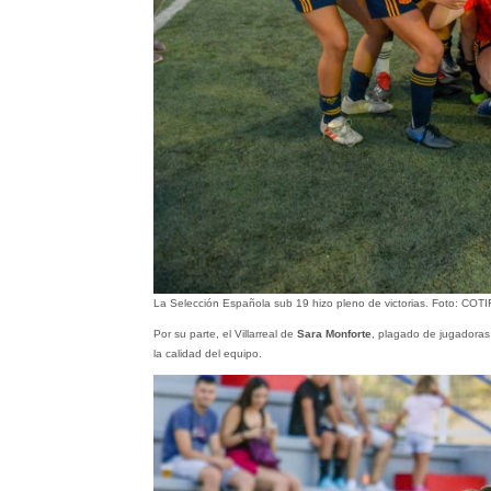
La Selección Española sub 19 hizo pleno de victorias. Foto: COTI
Por su parte, el Villarreal de
Sara Monforte
, plagado de jugadoras
la calidad del equipo.