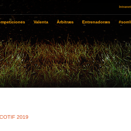
Intranet
mpeticiones
Valenta
Àrbitræs
Entrenadoræs
#somV
 COTIF 2019