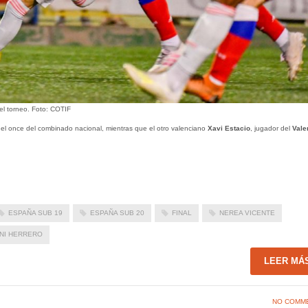
el torneo. Foto: COTIF
en el once del combinado nacional, mientras que el otro valenciano
Xavi Estacio
, jugador del
Vale
ESPAÑA SUB 19
ESPAÑA SUB 20
FINAL
NEREA VICENTE
NI HERRERO
LEER MÁ
NO COMM