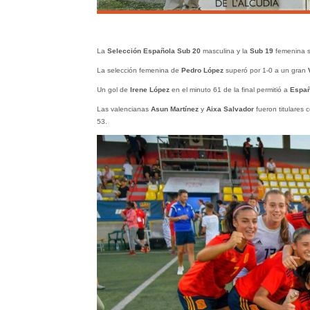
La
Selección Española Sub 20
masculina y la
Sub 19
femenina se
La selección femenina de
Pedro López
superó por 1-0 a un gran
Un gol de
Irene López
en el minuto 61 de la final permitió a
Espa
Las valencianas
Asun Martínez
y
Aixa Salvador
fueron titulares
53.