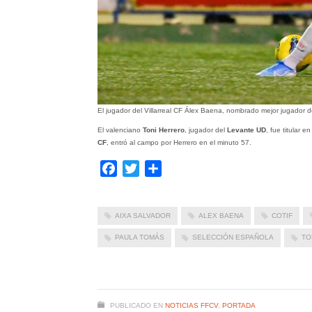
El jugador del Villarreal CF Álex Baena, nombrado mejor jugador d
El valenciano
Toni Herrero
, jugador del
Levante UD
, fue titular 
CF
, entró al campo por Herrero en el minuto 57.
Facebook
Twitter
Compartir
AIXA SALVADOR
ALEX BAENA
COTIF
PAULA TOMÁS
SELECCIÓN ESPAÑOLA
TO
PUBLICADO EN
NOTICIAS FFCV
,
PORTADA