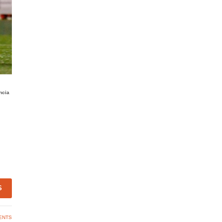
ncia
S
ENTS