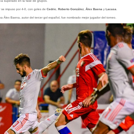
bía superado en la fase de grupos.
y se impuso por 4-0, con goles de
Cedric
,
Roberto González
,
Álex
Baena
y
Lacasa
.
ana Álex Baena, autor del tercer gol español, fue nombrado mejor jugador del torneo.