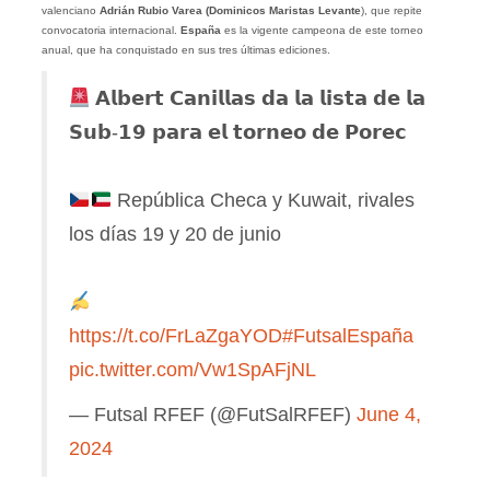
valenciano
Adrián Rubio Varea (Dominicos Maristas Levante
), que repite
convocatoria internacional.
España
es la vigente campeona de este torneo
anual, que ha conquistado en sus tres últimas ediciones.
𝗔𝗹𝗯𝗲𝗿𝘁 𝗖𝗮𝗻𝗶𝗹𝗹𝗮𝘀 𝗱𝗮 𝗹𝗮 𝗹𝗶𝘀𝘁𝗮 𝗱𝗲 𝗹𝗮
𝗦𝘂𝗯-𝟭𝟵 𝗽𝗮𝗿𝗮 𝗲𝗹 𝘁𝗼𝗿𝗻𝗲𝗼 𝗱𝗲 𝗣𝗼𝗿𝗲𝗰
República Checa y Kuwait, rivales
los días 19 y 20 de junio
https://t.co/FrLaZgaYOD
#FutsalEspaña
pic.twitter.com/Vw1SpAFjNL
— Futsal RFEF (@FutSalRFEF)
June 4,
2024