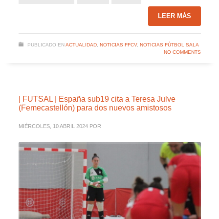
LEER MÁS
PUBLICADO EN
ACTUALIDAD
,
NOTICIAS FFCV
,
NOTICIAS FÚTBOL SALA
NO COMMENTS
| FUTSAL | España sub19 cita a Teresa Julve
(Femecastellón) para dos nuevos amistosos
MIÉRCOLES, 10 ABRIL 2024
POR