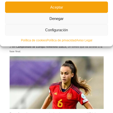
Aceptar
Denegar
Dos representantes del fútbol
Valenta
han sido convocadas para lograr la
Configuración
clasificación de España para el próximo
Campeonato de Europa sub19
.
La seleccionadora nacional de la categoría,
Sonia Bermúdez
, ha hecho pública
Política de cookies
Política de privacidad
Aviso Legal
hoy la convocatoria con las veinte futbolistas finalmente elegidas para la Ronda
2 del
Campeonato de Europa Femenino Sub19,
un torneo que da acceso a la
fase final.