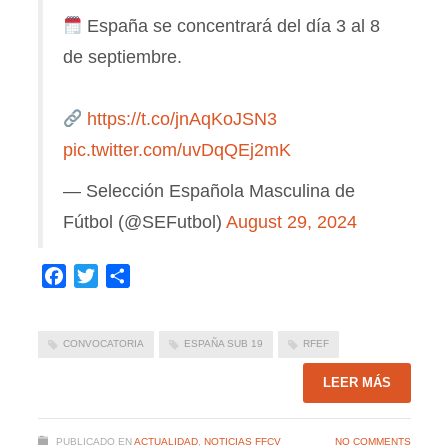
España se concentrará del día 3 al 8
de septiembre.
https://t.co/jnAqKoJSN3
pic.twitter.com/uvDqQEj2mK
— Selección Española Masculina de
Fútbol (@SEFutbol)
August 29, 2024
Facebook
Twitter
Compartir
CONVOCATORIA
ESPAÑA SUB 19
RFEF
LEER MÁS
PUBLICADO EN
ACTUALIDAD
,
NOTICIAS FFCV
NO COMMENTS