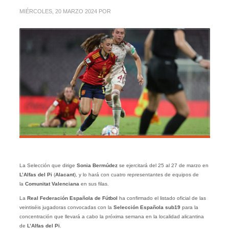
MIÉRCOLES, 20 MARZO 2024
POR
La Selección que dirige
Sonia Bermúdez
se ejercitará del 25 al 27 de marzo en
L’Alfas del Pi
(
Alacant
), y lo hará con cuatro representantes de equipos de
la
Comunitat
Valenciana
en sus filas.
La
Real Federación Española de Fútbol
ha confirmado el listado oficial de las
veintiséis jugadoras convocadas con la
Selección Española sub19
para la
concentración que llevará a cabo la próxima semana en la localidad alicantina
de
L’Alfas del Pi
.