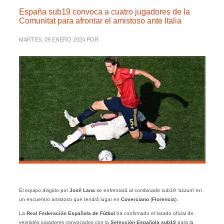
España sub19 convoca a cuatro jugadores de la
Comunitat para afrontar el amistoso ante Italia
MARTES, 09 ENERO 2024
POR
El equipo dirigido por
José Lana
se enfrentará al combinado sub19 ‘azzurri’ en
un encuentro amistoso que tendrá lugar en
Coverciano
(
Florencia
).
La
Real Federación Española de Fútbol
ha confirmado el listado oficial de
veintidós jugadores convocados con la
Selección Española sub19
para la