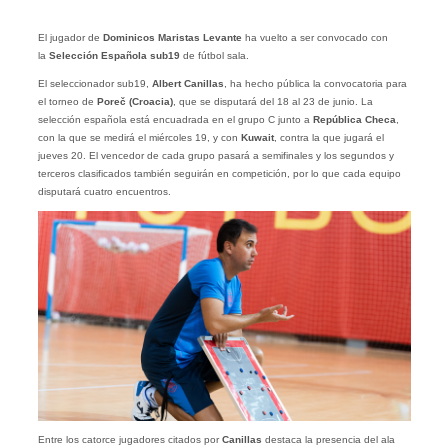
El jugador de
Dominicos Maristas Levante
ha vuelto a ser convocado con
la
Selección Española sub19
de fútbol sala.
El seleccionador sub19,
Albert Canillas
, ha hecho pública la convocatoria para
el torneo de
Poreč (Croacia)
, que se disputará del 18 al 23 de junio. La
selección española está encuadrada en el grupo C junto a
República Checa
,
con la que se medirá el miércoles 19, y con
Kuwait
, contra la que jugará el
jueves 20. El vencedor de cada grupo pasará a semifinales y los segundos y
terceros clasificados también seguirán en competición, por lo que cada equipo
disputará cuatro encuentros.
Entre los catorce jugadores citados por
Canillas
destaca la presencia del ala