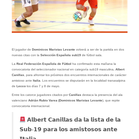
El jugador de
Dominicos Maristas Levante
volverá a ser de la partida en dos
nuevas citas con la
Selección Española sub19
de fútbol sala.
La
Real Federación Española de Fútbol
ha confirmado esta mañana la
convocatoria del seleccionador nacional en categoría sub19 masculina,
Albert
Canillas
, para afrontar los próximos dos encuentros internacionales de carácter
amistoso ante
Italia
. Los encuentros se disputarán en la localidad tranasalpina
de
Lecco
los días 7 y 8 de mayo.
Entre los catorce jugadores citados por
Canillas
destaca la presencia del ala
valenciano
Adrián Rubio Varea (Dominicos Maristas Levante
), que repite
convocatoria internacional.
𝗔𝗹𝗯𝗲𝗿𝘁 𝗖𝗮𝗻𝗶𝗹𝗹𝗮𝘀 𝗱𝗮 𝗹𝗮 𝗹𝗶𝘀𝘁𝗮 𝗱𝗲 𝗹𝗮
𝗦𝘂𝗯-𝟭𝟵 𝗽𝗮𝗿𝗮 𝗹𝗼𝘀 𝗮𝗺𝗶𝘀𝘁𝗼𝘀𝗼𝘀 𝗮𝗻𝘁𝗲
𝗜𝘁𝗮𝗹𝗶𝗮