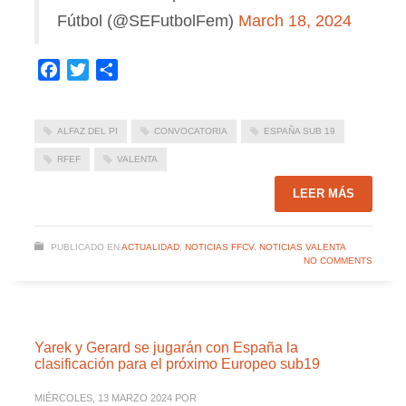
Fútbol (@SEFutbolFem)
March 18, 2024
Facebook
Twitter
Compartir
ALFAZ DEL PI
CONVOCATORIA
ESPAÑA SUB 19
RFEF
VALENTA
LEER MÁS
PUBLICADO EN
ACTUALIDAD
,
NOTICIAS FFCV
,
NOTICIAS VALENTA
NO COMMENTS
Yarek y Gerard se jugarán con España la
clasificación para el próximo Europeo sub19
MIÉRCOLES, 13 MARZO 2024
POR