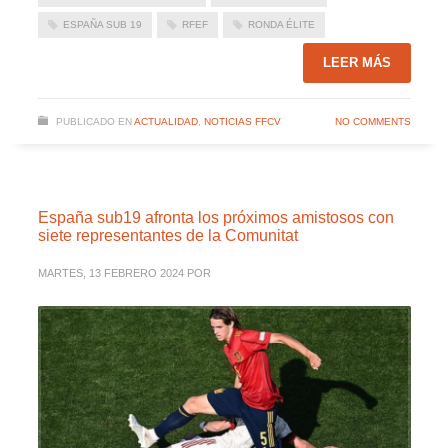
ESPAÑA SUB 19
RFEF
RONDA ÉLITE
LEER MÁS
PUBLICADO EN
ACTUALIDAD
,
NOTICIAS FFCV
NO COMMENTS
España sub19 afronta los próximos amistosos con
siete representantes de la Comunitat
MARTES, 13 FEBRERO 2024
POR