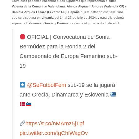
Entre ellas podemos encontrar a dos jugadoras que representan el fútbol
Valenta
de la
Comunitat Valenciana
:
Ainhoa Alguacil Amores (Valencia CF)
y
Daniela Arques Lázaro (Levante UD
).
España
quiere estar en esa fase final
que se disputará en
Lituania
del 14 al 27 de julio de 2024, y para ello deberá
superar a
Eslovenia
,
Grecia
y
Dinamarca
desde el próximo día 3 de abril.
OFICIAL | Convocatoria de Sonia
Bermúdez para la Ronda 2 del
Campeonato de Europa Femenino sub-
19
@SeFutbolFem
sub-19 se la jugará
ante Grecia, Dinamarca y Eslovenia
https://t.co/nMAmz5jTpf
pic.twitter.com/tgChlWagOv