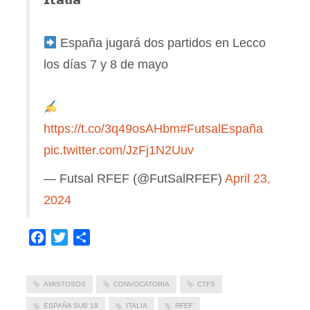
España jugará dos partidos en Lecco
los días 7 y 8 de mayo
https://t.co/3q49osAHbm
#FutsalEspaña
pic.twitter.com/JzFj1N2Uuv
— Futsal RFEF (@FutSalRFEF)
April 23,
2024
Facebook
Twitter
Compartir
AMISTOSOS
CONVOCATORIA
CTFS
ESPAÑA SUB 19
ITALIA
RFEF