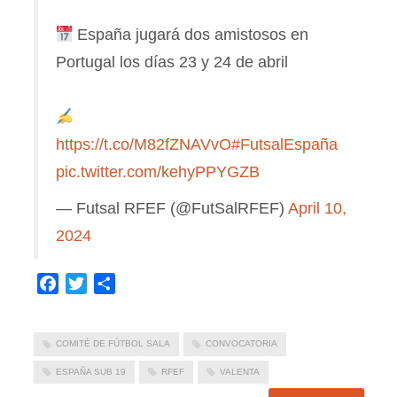
España jugará dos amistosos en
Portugal los días 23 y 24 de abril
https://t.co/M82fZNAVvO
#FutsalEspaña
pic.twitter.com/kehyPPYGZB
— Futsal RFEF (@FutSalRFEF)
April 10,
2024
Facebook
Twitter
Compartir
COMITÉ DE FÚTBOL SALA
CONVOCATORIA
ESPAÑA SUB 19
RFEF
VALENTA