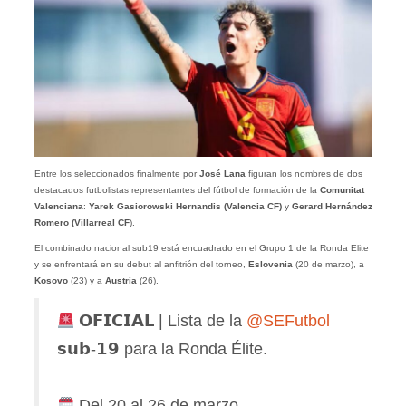
Entre los seleccionados finalmente por
José Lana
figuran los nombres de dos
destacados futbolistas representantes del fútbol de formación de la
Comunitat
Valenciana
:
Yarek Gasiorowski Hernandis (Valencia CF)
y
Gerard Hernández
Romero (Villarreal CF
).
El combinado nacional sub19 está encuadrado en el Grupo 1 de la Ronda Elite
y se enfrentará en su debut al anfitrión del torneo,
Eslovenia
(20 de marzo), a
Kosovo
(23) y a
Austria
(26).
𝗢𝗙𝗜𝗖𝗜𝗔𝗟 | Lista de la
@SEFutbol
𝘀𝘂𝗯-𝟭𝟵 para la Ronda Élite.
Del 20 al 26 de marzo