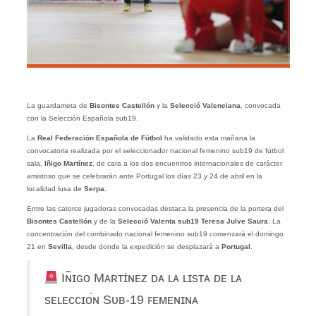
La guardameta de
Bisontes Castellón
y la
Selecció Valenciana
, convocada
con la Selección Española sub19.
La
Real Federación Española de Fútbol
ha validado esta mañana la
convocatoria realizada por el seleccionador nacional femenino sub19 de fútbol
sala,
Iñigo Martínez
, de cara a los dos encuentros internacionales de carácter
amistoso que se celebrarán ante Portugal los días 23 y 24 de abril en la
localidad lusa de
Serpa
.
Entre las catorce jugadoras convocadas destaca la presencia de la portera del
Bisontes Castellón
y de la
Selecció Valenta sub19
Teresa Julve Saura
. La
concentración del combinado nacional femenino sub19 comenzará el domingo
21 en
Sevilla
, desde donde la expedición se desplazará a
Portugal
.
Iɴ̃ɪɢᴏ Mᴀʀᴛɪ́ɴᴇᴢ ᴅᴀ ʟᴀ ʟɪsᴛᴀ ᴅᴇ ʟᴀ
sᴇʟᴇᴄᴄɪᴏ́ɴ Sᴜʙ-19 ꜰᴇᴍᴇɴɪɴᴀ