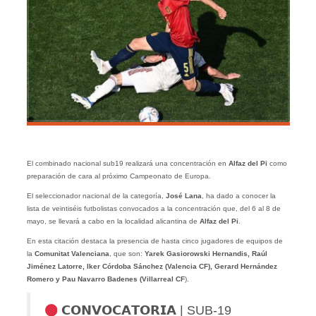
El combinado nacional sub19 realizará una concentración en
Alfaz del Pi
como
preparación de cara al próximo Campeonato de Europa.
El seleccionador nacional de la categoría,
José Lana
, ha dado a conocer la
lista de veintiséis futbolistas convocados a la concentración que, del 6 al 8 de
mayo, se llevará a cabo en la localidad alicantina de
Alfaz del Pi
.
En esta citación destaca la presencia de hasta cinco jugadores de equipos de
la
Comunitat Valenciana
, que son:
Yarek Gasiorowski Hernandis, Raúl
Jiménez Latorre, Iker Córdoba Sánchez (Valencia CF), Gerard Hernández
Romero y Pau Navarro Badenes (Villarreal CF
).
𝗖𝗢𝗡𝗩𝗢𝗖𝗔𝗧𝗢𝗥𝗜𝗔 | SUB-19