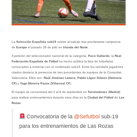
La
Selección Española sub19
vuelve al trabajo tras proclamarse campeona
de
Europa
el pasado 28 de julio en
Irlanda del Norte
.
A petición del seleccionador nacional de la categoría,
Paco Gallardo
, la
Real
Federación Española de Fútbol
ha hecho pública la lista de futbolistas
convocados a entrenar con el combinado sub19. Entre los veintiséis jugadores
citados destaca la presencia de tres procedentes de equipos de la Comunitat
Valenciana. Ellos son:
Raúl Jiménez Latorre, Pablo López Gómez (Valencia
CF)
y
Yago Moreira Pazos (Villarreal CF
).
El equipo se concentrará del 3 al 8 de septiembre en
Torrelodones
(
Madrid
)
para realizar entrenamientos durante esos días en la
Ciudad del Fútbol
de
Las
Rozas
.
Convocatoria de la
@Sefutbol
sub-19
para los entrenamientos de Las Rozas