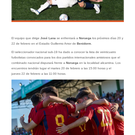
El equipo que dirige
José Lana
se enfrentará a
Noruega
los próximos días 20 y
22 de febrero en el Estadio Guillermo Amor de
Benidorm
.
El seleccionador nacional sub-19 ha dado a conocer la lista de veinticuatro
futbolistas convocados para los dos partidos internacionales amistosos que el
combinado nacional disputará frente a
Noruega
en la localidad alicantina. Los
encuentros tendrán lugar el martes 20 de febrero a las 15:00 horas y el
jueves 22 de febrero a las 11:00 horas.