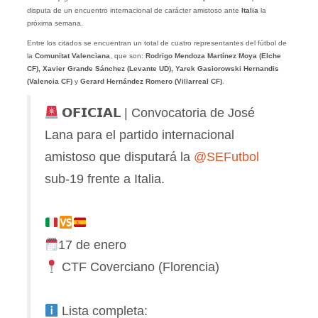
disputa de un encuentro internacional de carácter amistoso ante
Italia
la
próxima semana.
Entre los citados se encuentran un total de cuatro representantes del fútbol de
la
Comunitat Valenciana
, que son:
Rodrigo Mendoza Martínez Moya (Elche
CF), Xavier Grande Sánchez (Levante UD), Yarek Gasiorowski Hernandis
(Valencia CF)
y
Gerard Hernández Romero (Villarreal CF)
.
𝗢𝗙𝗜𝗖𝗜𝗔𝗟 | Convocatoria de José
Lana para el partido internacional
amistoso que disputará la
@SEFutbol
sub-19 frente a Italia.
17 de enero
CTF Coverciano (Florencia)
Lista completa: