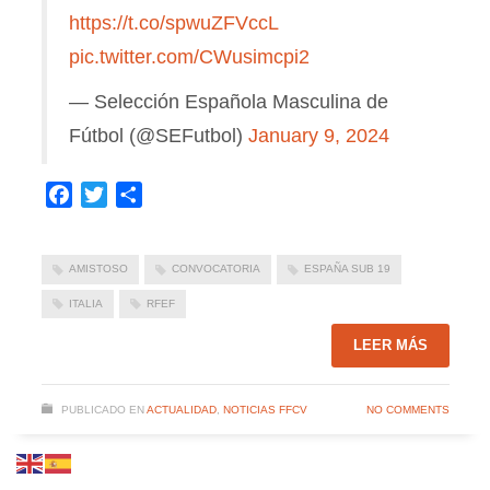
https://t.co/spwuZFVccL
pic.twitter.com/CWusimcpi2
— Selección Española Masculina de
Fútbol (@SEFutbol)
January 9, 2024
Facebook
Twitter
Compartir
AMISTOSO
CONVOCATORIA
ESPAÑA SUB 19
ITALIA
RFEF
LEER MÁS
PUBLICADO EN
ACTUALIDAD
,
NOTICIAS FFCV
NO COMMENTS