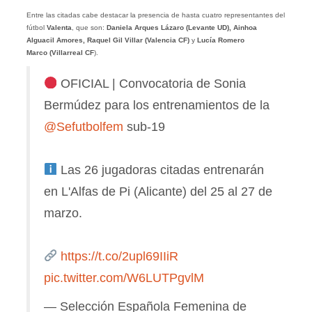
Entre las citadas cabe destacar la presencia de hasta cuatro representantes del
fútbol
Valenta
, que son:
Daniela Arques Lázaro (Levante UD), Ainhoa
Alguacil Amores, Raquel Gil Villar (Valencia CF)
y
Lucía Romero
Marco
(Villarreal CF
).
OFICIAL | Convocatoria de Sonia
Bermúdez para los entrenamientos de la
@Sefutbolfem
sub-19
Las 26 jugadoras citadas entrenarán
en L'Alfas de Pi (Alicante) del 25 al 27 de
marzo.
https://t.co/2upl69IIiR
pic.twitter.com/W6LUTPgvlM
— Selección Española Femenina de