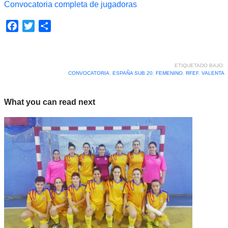
Convocatoria completa de jugadoras
Facebook
Twitter
Compartir
ETIQUETADO BAJO:
CONVOCATORIA
,
ESPAÑA SUB 20
,
FEMENINO
,
RFEF
,
VALENTA
What you can read next