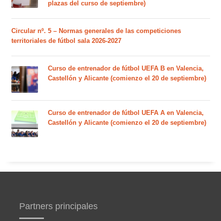
plazas del curso de septiembre)
Circular nº. 5 – Normas generales de las competiciones
territoriales de fútbol sala 2026-2027
Curso de entrenador de fútbol UEFA B en Valencia,
Castellón y Alicante (comienzo el 20 de septiembre)
Curso de entrenador de fútbol UEFA A en Valencia,
Castellón y Alicante (comienzo el 20 de septiembre)
Partners principales