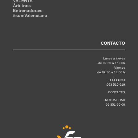
VALENTA
Árbitræs
Entrenadoræs
#somValenciana
CONTACTO
Lunes a jueves
de 09:30 a 15.00h
Viernes
de 09:30 a 14.00 h
TELÉFONO
963 510 619
CONTACTO
MUTUALIDAD
96 351 60 00