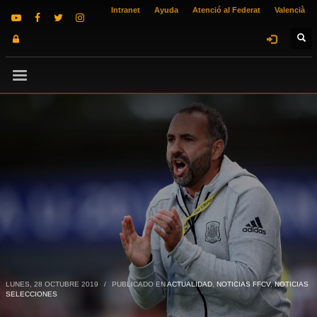
Intranet
Ayuda
Atenció al Federat
Valencià
LUNES, 28 OCTUBRE 2019
/
PUBLICADO EN
ACTUALIDAD
,
NOTICIAS FFCV
,
NOTICIAS
SELECCIONES