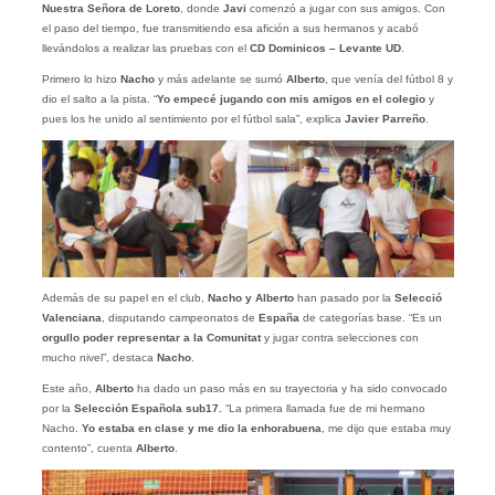
Nuestra Señora de Loreto
, donde
Javi
comenzó a jugar con sus amigos. Con
el paso del tiempo, fue transmitiendo esa afición a sus hermanos y acabó
llevándolos a realizar las pruebas con el
CD Dominicos – Levante UD
.
Primero lo hizo
Nacho
y más adelante se sumó
Alberto
, que venía del fútbol 8 y
dio el salto a la pista. “
Yo empecé jugando con mis amigos en el colegio
y
pues los he unido al sentimiento por el fútbol sala”, explica
Javier
Parreño
.
Además de su papel en el club,
Nacho y Alberto
han pasado por la
Selecció
Valenciana
, disputando campeonatos de
España
de categorías base. “Es un
orgullo poder representar a la Comunitat
y jugar contra selecciones con
mucho nivel”, destaca
Nacho
.
Este año,
Alberto
ha dado un paso más en su trayectoria y ha sido convocado
por la
Selección Española sub17.
“La primera llamada fue de mi hermano
Nacho.
Yo estaba en clase y me dio la enhorabuena
, me dijo que estaba muy
contento”, cuenta
Alberto
.