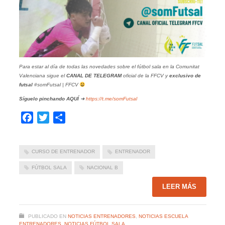
Para estar al día de todas las novedades sobre el fútbol sala en la Comunitat
Valenciana sigue el
CANAL DE TELEGRAM
oficial de la FFCV y
exclusivo de
futsal
#somFutsal | FFCV
Síguelo pinchando
AQUÍ
➜
https://t.me/somFutsal
Facebook
Twitter
Compartir
CURSO DE ENTRENADOR
ENTRENADOR
FÚTBOL SALA
NACIONAL B
LEER MÁS
PUBLICADO EN
NOTICIAS ENTRENADORES
,
NOTICIAS ESCUELA
ENTRENADORES
,
NOTICIAS FÚTBOL SALA