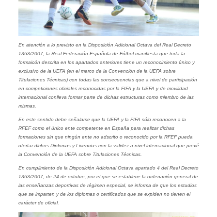
En atención a lo previsto en la Disposición Adicional Octava del Real Decreto
1363/2007, la Real Federación Española de Fútbol manifiesta que toda la
formaicón descrita en los apartados anteriores tiene un reconocimiento único y
exclusivo de la UEFA (en el marco de la Convención de la UEFA sobre
Titulaciones Técnicas) con todas las consecuencias que a nivel de participación
en competiciones oficiales reconocidas por la FIFA y la UEFA y de movilidad
internacional conlleva formar parte de dichas estructuras como miembro de las
mismas.
En este sentido debe señalarse que la UEFA y la FIFA sólo reconocen a la
RFEF como el único ente competente en España para realizar dichas
formaciones sin que ningún ente no adscrito o reconocido por la RFEF pueda
ofertar dichos Diplomas y Licencias con la validez a nivel internacional que prevé
la Convención de la UEFA sobre Titulaciones Técnicas.
En cumplimiento de la Disposición Adicional Octava apartado 4 del Real Decreto
1363/2007, de 24 de octubre, por el que se establece la ordenación general de
las enseñanzas deportivas de régimen especial, se informa de que los estudios
que se imparten y de los diplomas o certificados que se expiden no tienen el
carácter de oficial.