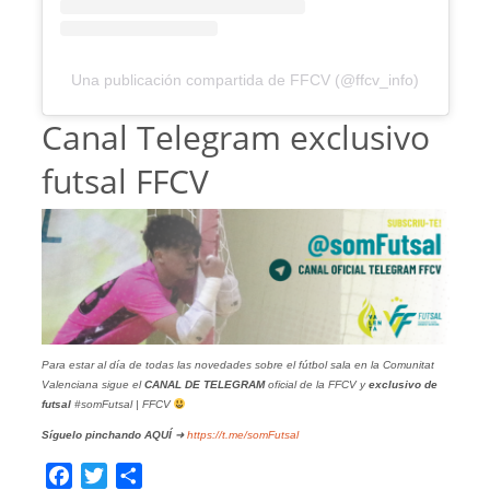
Una publicación compartida de FFCV (@ffcv_info)
Canal Telegram exclusivo
futsal FFCV
Para estar al día de todas las novedades sobre el fútbol sala en la Comunitat
Valenciana sigue el
CANAL DE TELEGRAM
oficial de la FFCV y
exclusivo de
futsal
#somFutsal | FFCV
Síguelo pinchando
AQUÍ
➜
https://t.me/somFutsal
Facebook
Twitter
Compartir