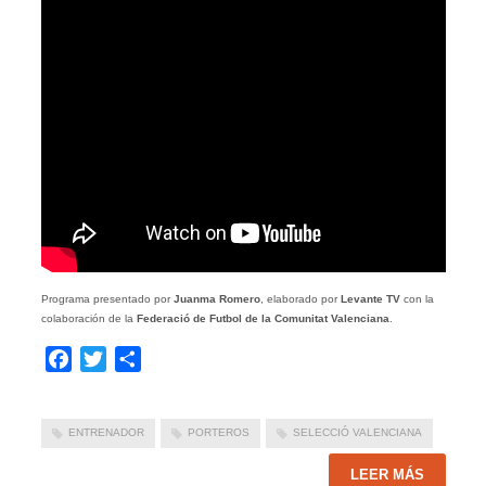
Programa presentado por
Juanma Romero
, elaborado por
Levante TV
con la
colaboración de la
Federació de Futbol de la Comunitat Valenciana
.
Facebook
Twitter
Compartir
ENTRENADOR
PORTEROS
SELECCIÓ VALENCIANA
LEER MÁS