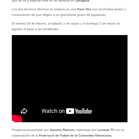
que se va a disputar este fin de semana en
Zaragoza
.
Los dos técnicos afrontan su estreno en una
Fase Oro
con muchísima ilusión y
conocedores de que dirigen a un grandísimo grupo de jugadoras.
El viernes 28 de febrero, el sábado 1 de marzo y el domingo 2 de marzo se
jugarán el pase a las semifinales.
Programa presentado por
Juanma Romero
, elaborado por
Levante TV
con la
colaboración de la
Federació de Futbol de la Comunitat Valenciana
.