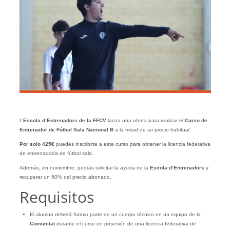
L’
Escola d’Entrenadors de la FFCV
lanza una oferta para realizar el
Curso de
Entrenador de Fútbol Sala Nacional B
a la mitad de su precio habitual.
Por solo 425€
puedes inscribirte a este curso para obtener la licencia federativa
de entrenador/a de fútbol sala.
Además, en noviembre, podrás solicitar la ayuda de la
Escola d’Entrenadors
y
recuperar un 50% del precio abonado.
Requisitos
El alumno deberá formar parte de un cuerpo técnico en un equipo de la
Comunitat
durante el curso en posesión de una licencia federativa de