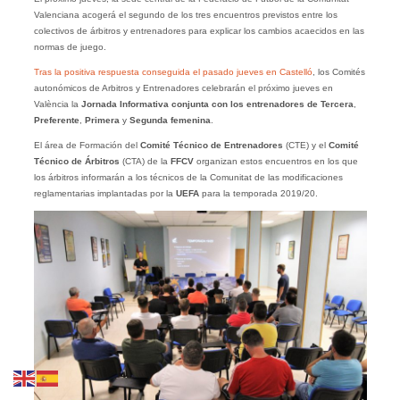
Valenciana acogerá el segundo de los tres encuentros previstos entre los
colectivos de árbitros y entrenadores para explicar los cambios acaecidos en las
normas de juego.
Tras la positiva respuesta conseguida el pasado jueves en Castelló
, los Comités
autonómicos de Arbitros y Entrenadores celebrarán el próximo jueves en
València la
Jornada Informativa conjunta con los entrenadores de
Tercera
,
Preferente
,
Primera
y
Segunda
femenina
.
El área de Formación del
Comité Técnico de Entrenadores
(CTE) y el
Comité
Técnico de Árbitros
(CTA) de la
FFCV
organizan estos encuentros en los que
los árbitros informarán a los técnicos de la Comunitat de las modificaciones
reglamentarias implantadas por la
UEFA
para la temporada 2019/20.