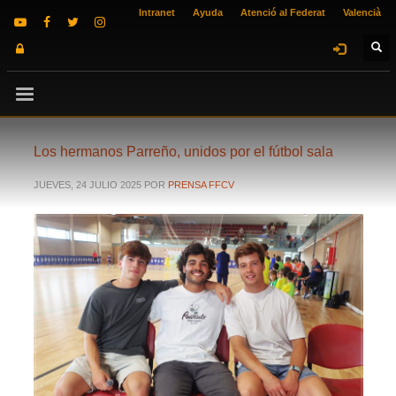
Intranet
Ayuda
Atenció al Federat
Valencià
Los hermanos Parreño, unidos por el fútbol sala
JUEVES, 24 JULIO 2025
POR
PRENSA FFCV