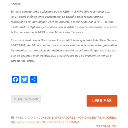
mismas.
En este sentido debe señalarse que la UEFA y la FIFA sólo reconocen a la
RFEF como el único ente competente en España para realizar dichas
formaciones sin que ningún ente no adscrito o reconocido por la RFEF pueda
ofertar dichos Diplomas y Licencias con la validez a nivel internacional que prevé
la Convención de la UEFA sobre Titulaciones Técnicas.
En cumplimiento de la Disposición Adicional Octava apartado 4 del Real Decreto
1363/2007, de 24 de octubre, por el que se establece la ordenación general de
las enseñanzas deportivas de régimen especial, se informa de que los estudios
que se imparten y de los diplomas o certificados que se expiden no tienen el
carácter de oficial.
Facebook
Twitter
Compartir
ENTRENADOR
LEER MÁS
PUBLICADO EN
CURSOS ENTRENADORES
,
NOTICIAS ENTRENADORES
,
NOTICIAS ESCUELA ENTRENADORES
,
PORTADA
NO COMMENTS