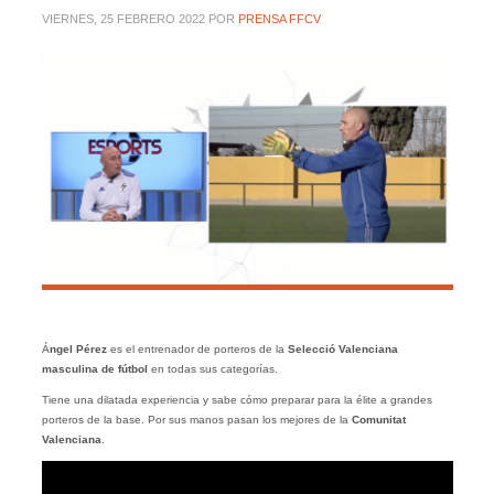
VIERNES, 25 FEBRERO 2022
POR
PRENSA FFCV
Á
ngel Pérez
es el entrenador de porteros de la
Selecció Valenciana
masculina de fútbol
en todas sus categorías.
Tiene una dilatada experiencia y sabe cómo preparar para la élite a grandes
porteros de la base. Por sus manos pasan los mejores de la
Comunitat
Valenciana
.