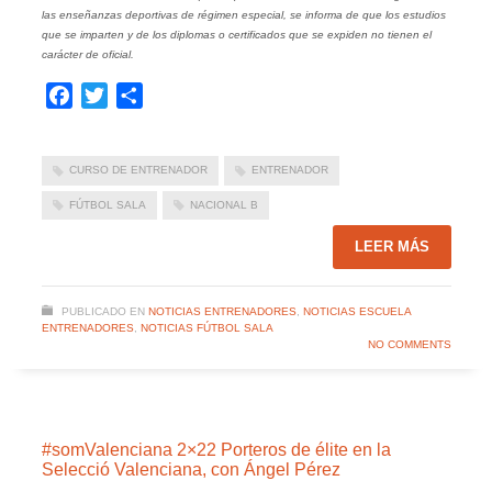
las enseñanzas deportivas de régimen especial, se informa de que los estudios
que se imparten y de los diplomas o certificados que se expiden no tienen el
carácter de oficial.
Facebook
Twitter
Compartir
CURSO DE ENTRENADOR
ENTRENADOR
FÚTBOL SALA
NACIONAL B
LEER MÁS
PUBLICADO EN
NOTICIAS ENTRENADORES
,
NOTICIAS ESCUELA
ENTRENADORES
,
NOTICIAS FÚTBOL SALA
NO COMMENTS
#somValenciana 2×22 Porteros de élite en la
Selecció Valenciana, con Ángel Pérez