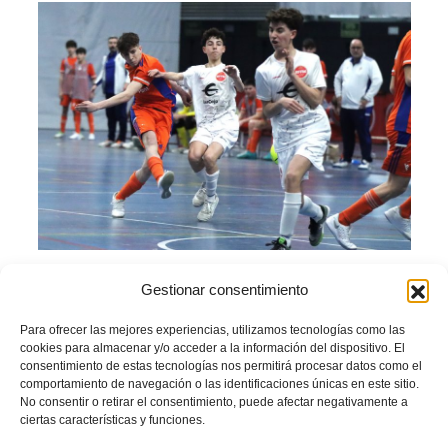
En atención a lo previsto en la Disposición Adicional Octava del Real Decreto
Gestionar consentimiento
1363/2007, la Real Federación Española de Fútbol manifiesta que toda la
formaicón descrita en los apartados anteriores tiene un reconocimiento único y
exclusivo de la UEFA (en el marco de la Convención de la UEFA sobre
Para ofrecer las mejores experiencias, utilizamos tecnologías como las
Titulaciones Técnicas) con todas las consecuencias que a nivel de participación
cookies para almacenar y/o acceder a la información del dispositivo. El
en competiciones oficiales reconocidas por la FIFA y la UEFA y de movilidad
consentimiento de estas tecnologías nos permitirá procesar datos como el
internacional conlleva formar parte de dichas estructuras como miembro de las
comportamiento de navegación o las identificaciones únicas en este sitio.
mismas.
No consentir o retirar el consentimiento, puede afectar negativamente a
ciertas características y funciones.
En este sentido debe señalarse que la UEFA y la FIFA sólo reconocen a la
RFEF como el único ente competente en España para realizar dichas