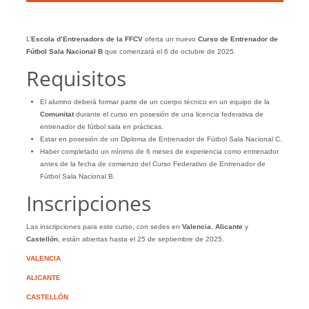
L’
Escola d’Entrenadors de la FFCV
oferta un nuevo
Curso de Entrenador de
Fútbol Sala Nacional B
que comenzará el 6 de octubre de 2025.
Requisitos
El alumno deberá formar parte de un cuerpo técnico en un equipo de la
Comunitat
durante el curso en posesión de una licencia federativa de
entrenador de fútbol sala en prácticas.
Estar en posesión de un Diploma de Entrenador de Fútbol Sala Nacional C.
Haber completado un mínimo de 6 meses de experiencia como entrenador
antes de la fecha de comienzo del Curso Federativo de Entrenador de
Fútbol Sala Nacional B.
Inscripciones
Las inscripciones para este curso, con sedes en
Valencia
,
Alicante
y
Castellón
, están abiertas hasta el 25 de septiembre de 2025.
VALENCIA
ALICANTE
CASTELLÓN