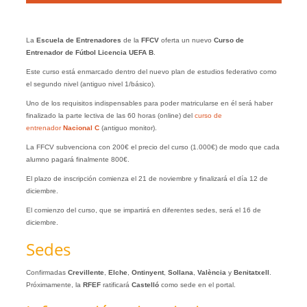
La
Escuela de Entrenadores
de la
FFCV
oferta un nuevo
Curso de
Entrenador de Fútbol
Licencia UEFA B
.
Este curso está enmarcado dentro del nuevo plan de estudios federativo como
el segundo nivel (antiguo nivel 1/básico).
Uno de los requisitos indispensables para poder matricularse en él será haber
finalizado la parte lectiva de las 60 horas (online) del
curso de
entrenador
Nacional C
(antiguo monitor).
La FFCV subvenciona con 200€ el precio del curso (1.000€) de modo que cada
alumno pagará finalmente 800€.
El plazo de inscripción comienza el 21 de noviembre y finalizará el día 12 de
diciembre.
El comienzo del curso, que se impartirá en diferentes sedes, será el 16 de
diciembre.
Sedes
Confirmadas
Crevillente
,
Elche
,
Ontinyent
,
Sollana
,
València
y
Benitatxell
.
Próximamente, la
RFEF
ratificará
Castelló
como sede en el portal.