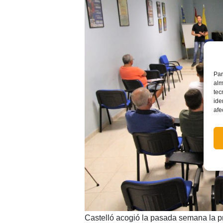
Par
alm
tec
ide
afe
Castelló acogió la pasada semana la pr