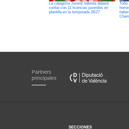
La categoría Juvenil Valenta deberá
Toño 
contar con 11 licencias juveniles en
homen
plantilla en la temporada 26/27
haber 
Cham
Partners
principales
SECCIONES