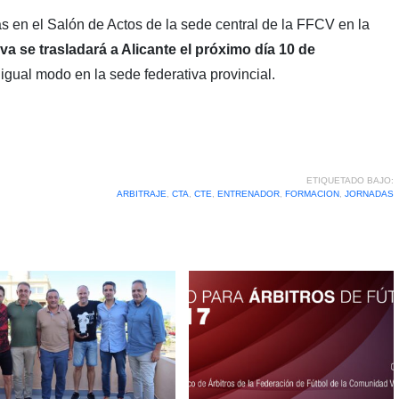
as en el Salón de Actos de la sede central de la FFCV en la
va se trasladará a Alicante el próximo día 10 de
 igual modo en la sede federativa provincial.
ETIQUETADO BAJO:
ARBITRAJE
,
CTA
,
CTE
,
ENTRENADOR
,
FORMACION
,
JORNADAS