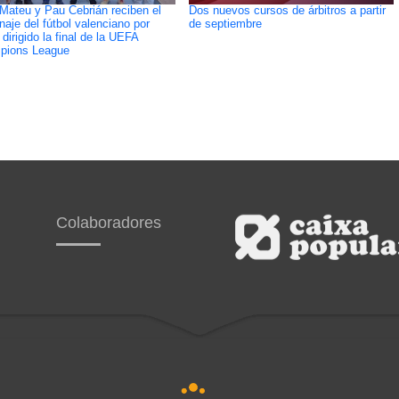
Mateu y Pau Cebrián reciben el
Dos nuevos cursos de árbitros a partir
aje del fútbol valenciano por
de septiembre
dirigido la final de la UEFA
pions League
Colaboradores