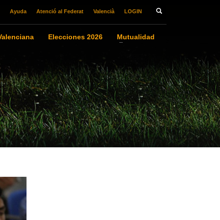
Ayuda
Atenció al Federat
Valencià
LOGIN
alenciana
Elecciones 2026
Mutualidad