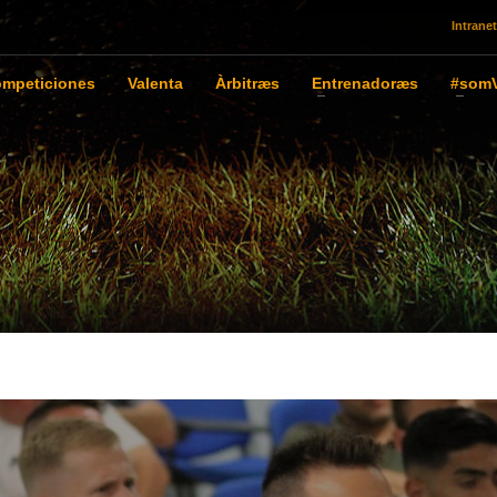
Intranet
mpeticiones
Valenta
Àrbitræs
Entrenadoræs
#somV