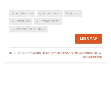
ENTRENADOR
FUTBOL SALA
FUTSAL
HERMANOS
LEVANTE UD FS
SELECCIÓ VALENCIANA
LEER MÁS
PUBLICADO EN
ACTUALIDAD
,
NOTICIAS FFCV
,
NOTICIAS FÚTBOL SALA
NO COMMENTS