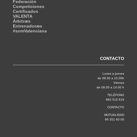
Federación
Competiciones
Certificados
VALENTA
Árbitræs
Entrenadoræs
#somValenciana
CONTACTO
Lunes a jueves
de 09:30 a 15.00h
Viernes
de 09:30 a 14.00 h
TELÉFONO
963 510 619
CONTACTO
MUTUALIDAD
96 351 60 00