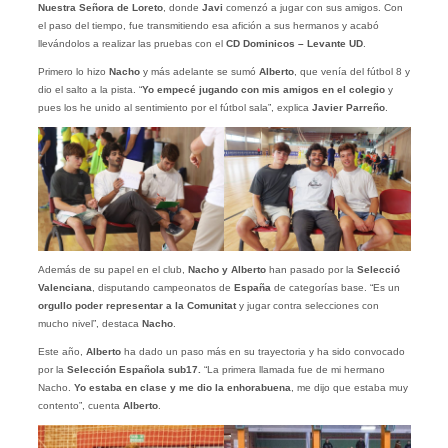
Nuestra Señora de Loreto
, donde
Javi
comenzó a jugar con sus amigos. Con
el paso del tiempo, fue transmitiendo esa afición a sus hermanos y acabó
llevándolos a realizar las pruebas con el
CD Dominicos – Levante UD
.
Primero lo hizo
Nacho
y más adelante se sumó
Alberto
, que venía del fútbol 8 y
dio el salto a la pista. “
Yo empecé jugando con mis amigos en el colegio
y
pues los he unido al sentimiento por el fútbol sala”, explica
Javier
Parreño
.
Además de su papel en el club,
Nacho y Alberto
han pasado por la
Selecció
Valenciana
, disputando campeonatos de
España
de categorías base. “Es un
orgullo poder representar a la Comunitat
y jugar contra selecciones con
mucho nivel”, destaca
Nacho
.
Este año,
Alberto
ha dado un paso más en su trayectoria y ha sido convocado
por la
Selección Española sub17.
“La primera llamada fue de mi hermano
Nacho.
Yo estaba en clase y me dio la enhorabuena
, me dijo que estaba muy
contento”, cuenta
Alberto
.