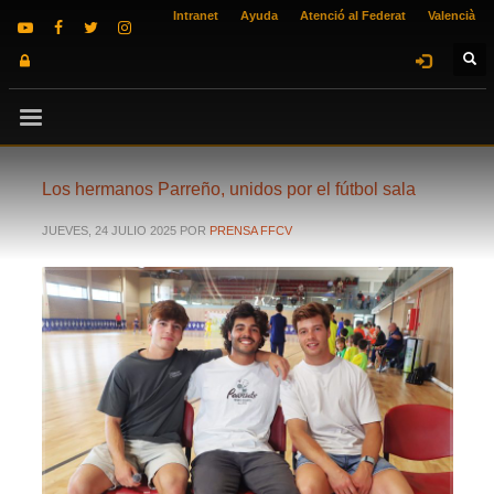
Intranet
Ayuda
Atenció al Federat
Valencià
Los hermanos Parreño, unidos por el fútbol sala
JUEVES, 24 JULIO 2025
POR
PRENSA FFCV