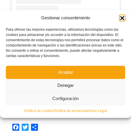
Gestionar consentimiento
Una publicación compartida de FFCV (@ffcv_info)
Para ofrecer las mejores experiencias, utilizamos tecnologías como las
Canal Telegram exclusivo
cookies para almacenar y/o acceder a la información del dispositivo. El
consentimiento de estas tecnologías nos permitirá procesar datos como el
futsal FFCV
comportamiento de navegación o las identificaciones únicas en este sitio.
No consentir o retirar el consentimiento, puede afectar negativamente a
ciertas características y funciones.
Aceptar
Denegar
Para estar al día de todas las novedades sobre el fútbol sala en la Comunitat
Configuración
Valenciana sigue el
CANAL DE TELEGRAM
oficial de la FFCV y
exclusivo de
futsal
#somFutsal | FFCV
Política de cookies
Política de privacidad
Aviso Legal
Síguelo pinchando
AQUÍ
➜
https://t.me/somFutsal
Facebook
Twitter
Compartir