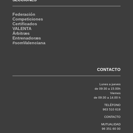
Federación
Competiciones
Certificados
VALENTA
Árbitræs
Entrenadoræs
#somValenciana
CONTACTO
Lunes a jueves
de 09:30 a 15.00h
Viernes
de 09:30 a 14.00 h
TELÉFONO
963 510 619
CONTACTO
MUTUALIDAD
96 351 60 00