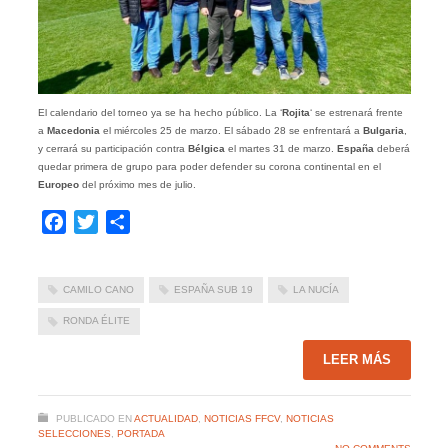
El calendario del torneo ya se ha hecho público. La ‘
Rojita
‘ se estrenará frente
a
Macedonia
el miércoles 25 de marzo. El sábado 28 se enfrentará a
Bulgaria
,
y cerrará su participación contra
Bélgica
el martes 31 de marzo.
España
deberá
quedar primera de grupo para poder defender su corona continental en el
Europeo
del próximo mes de julio.
Facebook
Twitter
Compartir
CAMILO CANO
ESPAÑA SUB 19
LA NUCÍA
RONDA ÉLITE
LEER MÁS
PUBLICADO EN
ACTUALIDAD
,
NOTICIAS FFCV
,
NOTICIAS
SELECCIONES
,
PORTADA