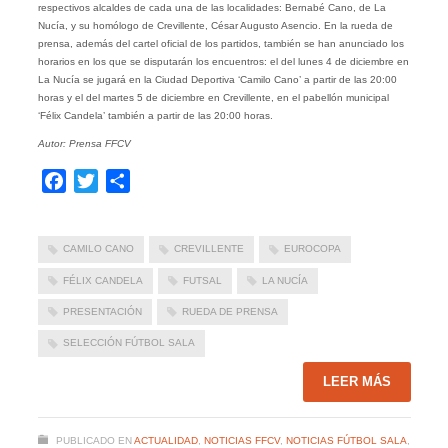
respectivos alcaldes de cada una de las localidades: Bernabé Cano, de La
Nucía, y su homólogo de Crevillente, César Augusto Asencio. En la rueda de
prensa, además del cartel oficial de los partidos, también se han anunciado los
horarios en los que se disputarán los encuentros: el del lunes 4 de diciembre en
La Nucía se jugará en la Ciudad Deportiva ‘Camilo Cano’ a partir de las 20:00
horas y el del martes 5 de diciembre en Crevillente, en el pabellón municipal
‘Félix Candela’ también a partir de las 20:00 horas.
Autor: Prensa FFCV
Facebook
Twitter
Compartir
CAMILO CANO
CREVILLENTE
EUROCOPA
FÉLIX CANDELA
FUTSAL
LA NUCÍA
PRESENTACIÓN
RUEDA DE PRENSA
SELECCIÓN FÚTBOL SALA
LEER MÁS
PUBLICADO EN
ACTUALIDAD
,
NOTICIAS FFCV
,
NOTICIAS FÚTBOL SALA
,