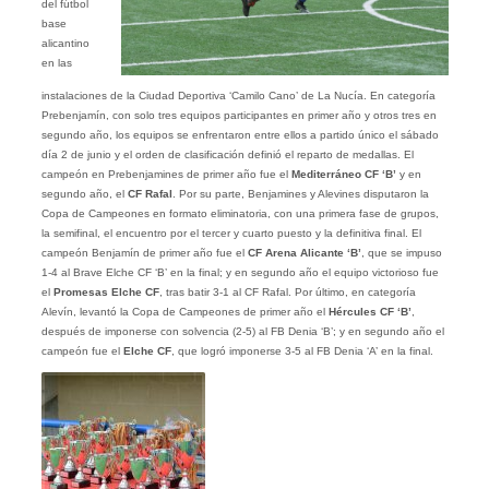
del fútbol
base
alicantino
en las
instalaciones de la Ciudad Deportiva ‘Camilo Cano’ de La Nucía. En categoría
Prebenjamín, con solo tres equipos participantes en primer año y otros tres en
segundo año, los equipos se enfrentaron entre ellos a partido único el sábado
día 2 de junio y el orden de clasificación definió el reparto de medallas. El
campeón en Prebenjamines de primer año fue el
Mediterráneo CF ‘B’
y en
segundo año, el
CF Rafal
. Por su parte, Benjamines y Alevines disputaron la
Copa de Campeones en formato eliminatoria, con una primera fase de grupos,
la semifinal, el encuentro por el tercer y cuarto puesto y la definitiva final. El
campeón Benjamín de primer año fue el
CF Arena Alicante ‘B’
, que se impuso
1-4 al Brave Elche CF ‘B’ en la final; y en segundo año el equipo victorioso fue
el
Promesas Elche CF
, tras batir 3-1 al CF Rafal. Por último, en categoría
Alevín, levantó la Copa de Campeones de primer año el
Hércules CF ‘B’
,
después de imponerse con solvencia (2-5) al FB Denia ‘B’; y en segundo año el
campeón fue el
Elche CF
, que logró imponerse 3-5 al FB Denia ‘A’ en la final.