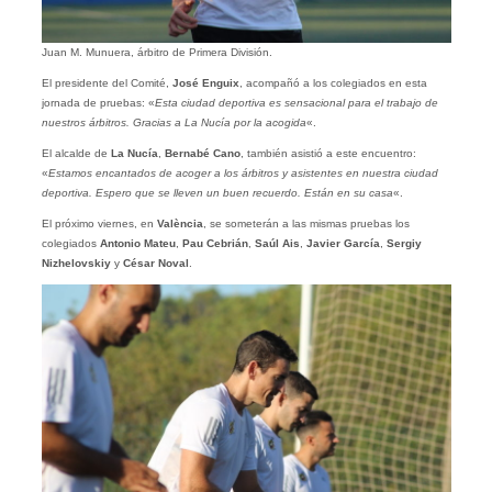
Juan M. Munuera, árbitro de Primera División.
El presidente del Comité,
José Enguix
, acompañó a los colegiados en esta
jornada de pruebas: «
Esta ciudad deportiva es sensacional para el trabajo de
nuestros árbitros. Gracias a La Nucía por la acogida
«.
El alcalde de
La Nucía
,
Bernabé Cano
, también asistió a este encuentro:
«
Estamos encantados de acoger a los árbitros y asistentes en nuestra ciudad
deportiva. Espero que se lleven un buen recuerdo. Están en su casa
«.
El próximo viernes, en
València
, se someterán a las mismas pruebas los
colegiados
Antonio Mateu
,
Pau Cebrián
,
Saúl Ais
,
Javier García
,
Sergiy
Nizhelovskiy
y
César Noval
.