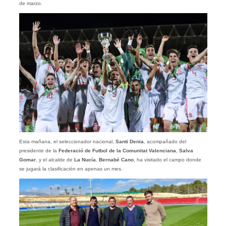
de marzo.
Esta mañana, el seleccionador nacional,
Santi Denia
, acompañado del
presidente de la
Federació de Futbol de la Comunitat Valenciana
,
Salva
Gomar
, y el alcalde de
La Nucía
,
Bernabé Cano
, ha visitado el campo donde
se jugará la clasificación en apenas un mes.