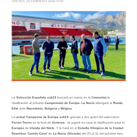
JUEVES, 20 FEBRERO 2020
POR
La
Selección Española sub19
buscará en marzo en la
Comunitat
la
clasificación al próximo
Campeonato de Europa
.
La Nucía
albergará la
Ronda
Elite
ante
Macedonia
,
Bulgaria
y
Bélgica
.
La
actual Campeona de Europa sub19
-gracias a dos goles del valenciano
Ferran Torres
en la final de
Armenia
– se jugará en casa la clasificación para el
Europeo
de
Irlanda del Norte
. Y lo hará en el
Estadio Olímpico de la Ciudad
Deportiva ‘Camilo Cano’
de
La Nucía
(
Alicante
) del 25 al 31 del próximo mes