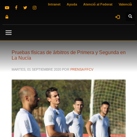
Intranet
Ayuda
Atenció al Federat
Valencià
Pruebas físicas de árbitros de Primera y Segunda en
La Nucía
MARTES, 01 SEPTIEMBRE 2020
POR
PRENSA FFCV