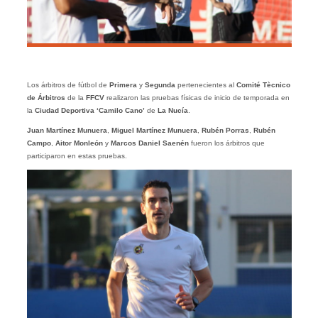
Los árbitros de fútbol de
Primera
y
Segunda
pertenecientes al
Comité Tècnico
de Árbitros
de la
FFCV
realizaron las pruebas físicas de inicio de temporada en
la
Ciudad Deportiva ‘Camilo Cano’
de
La Nucía
.
Juan Martínez Munuera
,
Miguel Martínez Munuera
,
Rubén Porras
,
Rubén
Campo
,
Aitor Monleón
y
Marcos Daniel Saenén
fueron los árbitros que
participaron en estas pruebas.