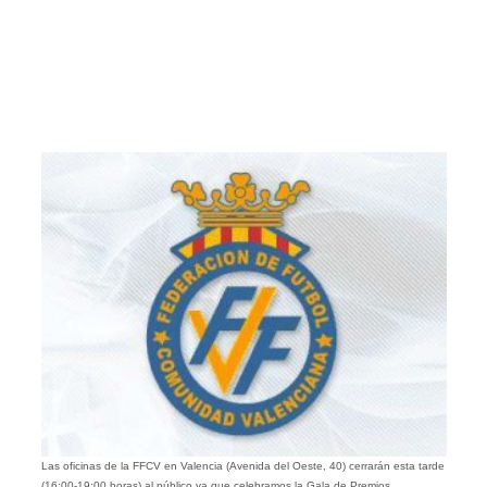
Las oficinas de la FFCV en Valencia (Avenida del Oeste, 40) cerrarán esta tarde
(16:00-19:00 horas) al público ya que celebramos la Gala de Premios