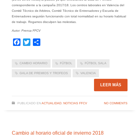
correspondiente a la campaña 2017/18. Los centros laborales en Valencia del
Comité Técnico de Arbitros, Comité Técnico de Entrenadores y Escuela de
Entrenadores seguirán funcionando con total normalidad en su horario habitual
de trabajo. Rogamos disculpen las molestias.
Autor: Prensa FFCV
Facebook
Twitter
Compartir
CAMBIO HORARIO
FÚTBOL
FÚTBOL SALA
GALA DE PREMIOS Y TROFEOS
VALENCIA
LEER MÁS
PUBLICADO EN
ACTUALIDAD
,
NOTICIAS FFCV
NO COMMENTS
Cambio al horario oficial de invierno 2018