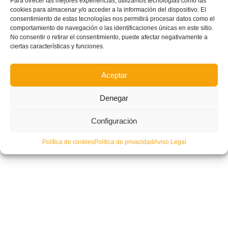
Para ofrecer las mejores experiencias, utilizamos tecnologías como las
cookies para almacenar y/o acceder a la información del dispositivo. El
consentimiento de estas tecnologías nos permitirá procesar datos como el
comportamiento de navegación o las identificaciones únicas en este sitio.
No consentir o retirar el consentimiento, puede afectar negativamente a
ciertas características y funciones.
La Federación de Fútbol de la Comunidad Valenciana recuerda que en la
madrugada del próximo domingo se produce el cambio al horario oficial de
Aceptar
verano de 2018, debiendo adelantarse los relojes de las 2:00 a las 3:00 horas.
Denegar
Configuración
Política de cookies
Política de privacidad
Aviso Legal