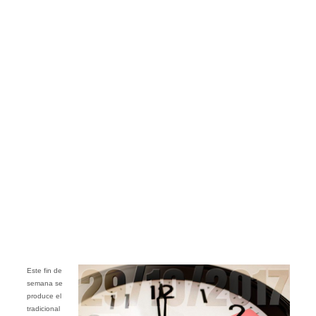
Este fin de
semana se
produce el
tradicional