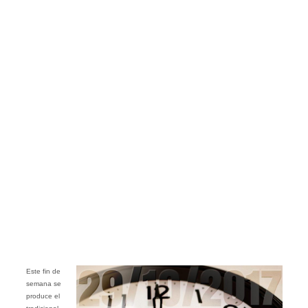
Este fin de
semana se
produce el