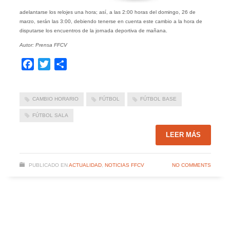
adelantarse los relojes una hora; así, a las 2:00 horas del domingo, 26 de
marzo, serán las 3:00, debiendo tenerse en cuenta este cambio a la hora de
disputarse los encuentros de la jornada deportiva de mañana.
Autor: Prensa FFCV
Facebook
Twitter
Compartir
CAMBIO HORARIO
FÚTBOL
FÚTBOL BASE
FÚTBOL SALA
LEER MÁS
PUBLICADO EN
ACTUALIDAD
,
NOTICIAS FFCV
NO COMMENTS