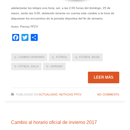
adelantarse los relojes una hora; así, a las 2:00 horas del domingo, 25 de
marzo, serán las 3:00, debiendo tenerse en cuenta este cambio a la hora de
disputarse los encuentros de la jornada deportiva del fin de semana.
Autor: Prensa FFCV
Facebook
Twitter
Compartir
CAMBIO HORARIO
FÚTBOL
FÚTBOL BASE
FÚTBOL SALA
VERANO
LEER MÁS
PUBLICADO EN
ACTUALIDAD
,
NOTICIAS FFCV
NO COMMENTS
Cambio al horario oficial de invierno 2017