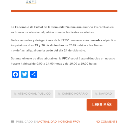
La
Federació de Futbol de la Comunitat Valenciana
anuncia los cambios en
su horario de atención al público durante las fiestas navideñas.
Todas las sedes y delegaciones de la FFCV permanecerán
cerradas
al público
los próximos días
25 y 26 de diciembre
de 2019 debido a las fiestas
navideñas, al igual que la
tarde del día 24
de diciembre.
Durante el resto de días laborables, la
FFCV
seguirá atendiéndoles en nuestro
horario habitual de 9:00 a 14:00 horas y de 16:00 a 19:00 horas.
Facebook
Twitter
Compartir
ATENCIÓN AL PÚBLICO
CAMBIO HORARIO
NAVIDAD
LEER MÁS
PUBLICADO EN
ACTUALIDAD
,
NOTICIAS FFCV
NO COMMENTS