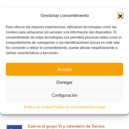
Gestionar consentimiento
Para ofrecer las mejores experiencias, utilizamos tecnologías como las
cookies para almacenar y/o acceder a la información del dispositivo. El
consentimiento de estas tecnologías nos permitirá procesar datos como el
comportamiento de navegación o las identificaciones únicas en este sitio.
No consentir o retirar el consentimiento, puede afectar negativamente a
ciertas características y funciones.
Aceptar
POSTS RECIENTES
Denegar
Circular nº. 7 – IV Supercopa Comunitat FFCV Futsal
Configuración
Política de cookies
Política de privacidad
Aviso Legal
Circular nº. 6 – Fase Autonómica de la Copa Federación
Este es el grupo VI y calendario de Tercera