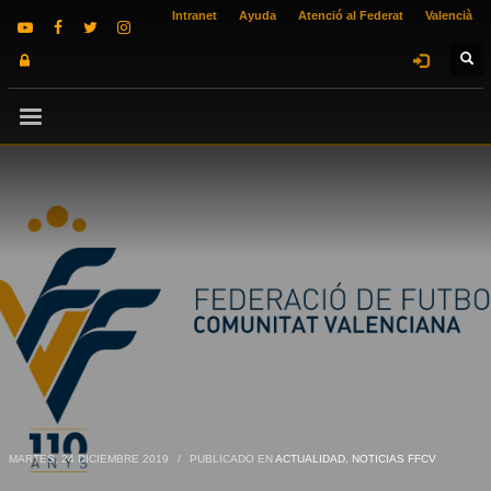
Intranet
Ayuda
Atenció al Federat
Valencià
MARTES, 24 DICIEMBRE 2019
/
PUBLICADO EN
ACTUALIDAD
,
NOTICIAS FFCV