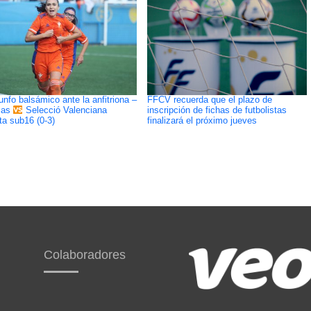
iunfo balsámico ante la anfitriona –
FFCV recuerda que el plazo de
inscripción de fichas de futbolistas
ias
Selecció Valenciana
finalizará el próximo jueves
ta sub16 (0-3)
Colaboradores