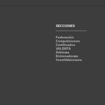
SECCIONES
Federación
Competiciones
Certificados
VALENTA
Árbitræs
Entrenadoræs
#somValenciana