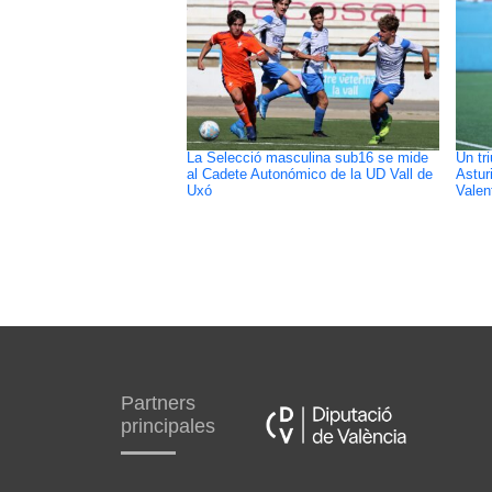
La Selecció masculina sub16 se mide
Un tr
al Cadete Autonómico de la UD Vall de
Astur
Uxó
Valen
Partners
principales