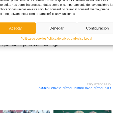
acenar y/o acceder a la información del dispositivo. El consentimiento de estas
europea que
nologías nos permitirá procesar datos como el comportamiento de navegación o la
 la UE, y durante
ntificaciones únicas en este sitio. No consentir o retirar el consentimiento, puede
ctar negativamente a ciertas características y funciones.
go deberán
s 3:00 horas del
Aceptar
Denegar
Configuración
 las 2:00,
o a la hora de
Política de cookies
Política de privacidad
Aviso Legal
la jornada deportiva del domingo.
ETIQUETADO BAJO:
CAMBIO HORARIO
,
FÚTBOL
,
FÚTBOL BASE
,
FÚTBOL SALA