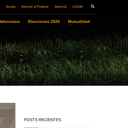
Ayuda
Atenció al Federat
Valencià
LOGIN
alenciana
Elecciones 2026
Mutualidad
POSTS RECIENTES