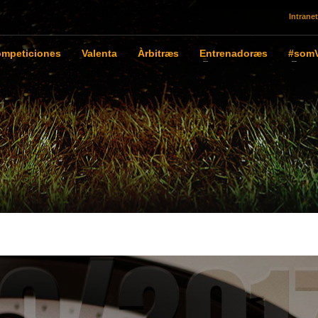
Intranet
mpeticiones
Valenta
Àrbitræs
Entrenadoræs
#somV