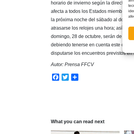
alm
horario de invierno según la directiva 
tec
afecta a todos los Estados miembros de
ide
afe
la próxima noche del sábado al domin
atrasarse los relojes una hora; así, a la
domingo, 28 de octubre, serán de nuevo
debiendo tenerse en cuenta este cambi
disputarse los encuentros previstos en 
Autor: Prensa FFCV
Facebook
Twitter
Compartir
What you can read next