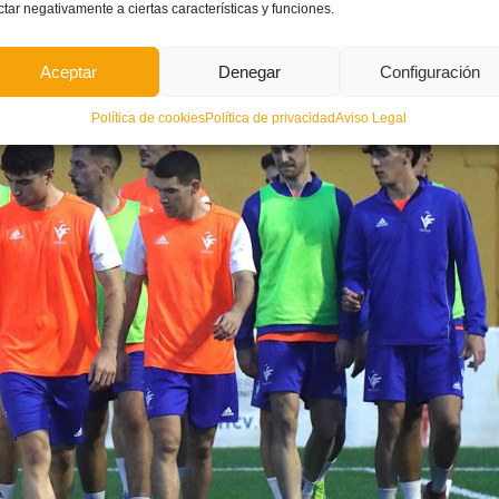
ctar negativamente a ciertas características y funciones.
in ficha P (profesional), con una fase nacional previa y una fase europea que mide a diferentes
Aceptar
Denegar
Configuración
Política de cookies
Política de privacidad
Aviso Legal