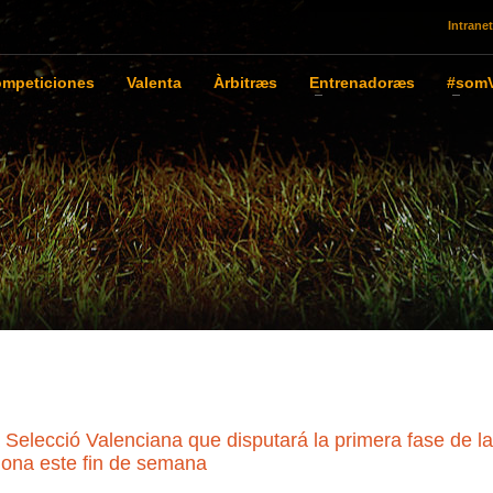
Intranet
mpeticiones
Valenta
Àrbitræs
Entrenadoræs
#somV
lecció Valenciana que disputará la primera fase de la
ona este fin de semana