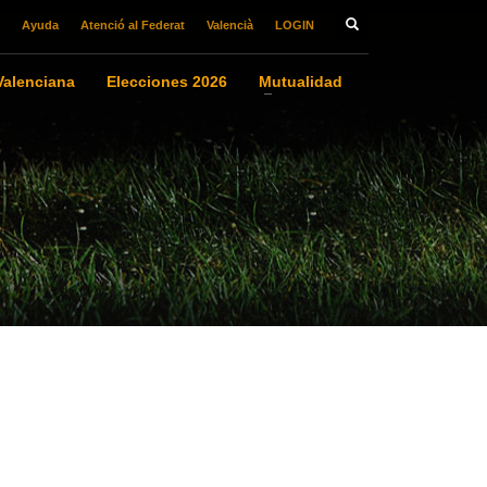
Ayuda
Atenció al Federat
Valencià
LOGIN
alenciana
Elecciones 2026
Mutualidad