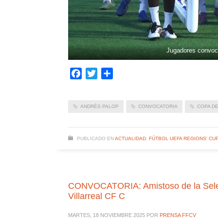
Jugadores convoc
Facebook
Twitter
Compartir
ANDRÉS PALOP
CONVOCATORIA
COPA DE
PUBLICADO EN
ACTUALIDAD
,
FÚTBOL UEFA REGIONS' CU
CONVOCATORIA: Amistoso de la Selecc
Villarreal CF C
MARTES, 18 NOVIEMBRE 2025
POR
PRENSA FFCV