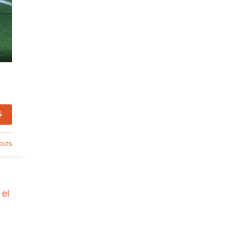
S
ENTS
el