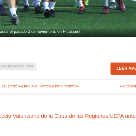
ados el pasado 2 de noviembre, en Picassent.
 LAS REGIONES UEFA
LEER MÁ
P SELECCIÓ VALENCIANA
,
NOTICIAS FFCV
,
PORTADA
NO COMM
ió Valenciana de la Copa de las Regiones UEFA ante 