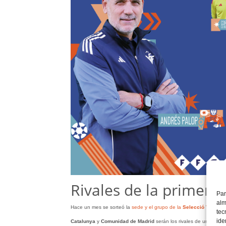
Rivales de la primera 
Par
alm
Hace un mes se sorteó la
sede y el grupo de la
Selecció Valenci
tec
ide
Catalunya
y
Comunidad
de
Madrid
serán los rivales de una fase