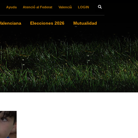
Ayuda
Atenció al Federat
Valencià
LOGIN
alenciana
Elecciones 2026
Mutualidad