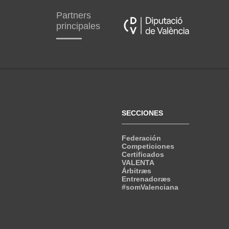
Partners
principales
SECCIONES
Federación
Competiciones
Certificados
VALENTA
Árbitræs
Entrenadoræs
#somValenciana