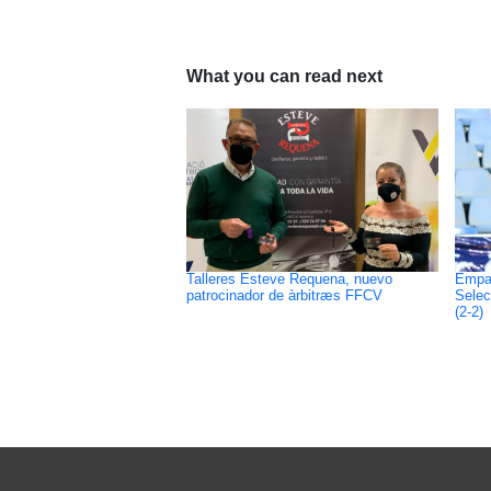
What you can read next
Talleres Esteve Requena, nuevo
Empat
patrocinador de àrbitræs FFCV
Selec
(2-2)