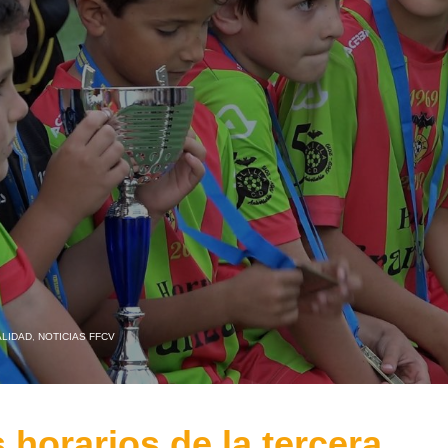
LIDAD
,
NOTICIAS FFCV
horarios de la tercera