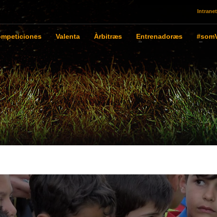
Intranet
mpeticiones
Valenta
Àrbitræs
Entrenadoræs
#somV