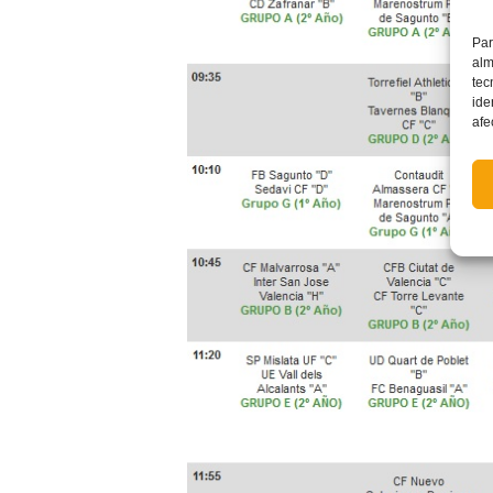
Par
alm
tec
ide
afe