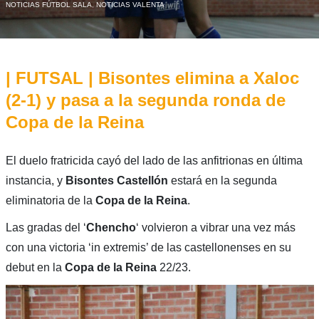
NOTICIAS FÚTBOL SALA
,
NOTICIAS VALENTA
| FUTSAL | Bisontes elimina a Xaloc
(2-1) y pasa a la segunda ronda de
Copa de la Reina
El duelo fratricida cayó del lado de las anfitrionas en última
instancia, y
Bisontes Castellón
estará en la segunda
eliminatoria de la
Copa de la Reina
.
Las gradas del ‘
Chencho
‘ volvieron a vibrar una vez más
con una victoria ‘in extremis’ de las castellonenses en su
debut en la
Copa de la Reina
22/23.