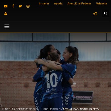
Intranet
Ayuda
Atenció al Federat
Valencià
LUNES, 19 SEPTIEMBRE 2022
/
PUBLICADO EN
ACTUALIDAD
,
NOTICIAS FFCV
,