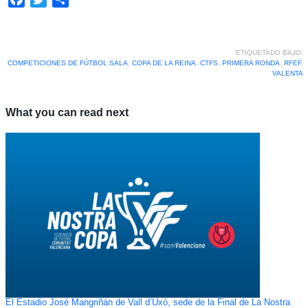
ETIQUETADO BAJO:
COMPETICIONES DE FÚTBOL SALA
,
COPA DE LA REINA
,
CTFS
,
PRIMERA RONDA
,
RFEF
,
VALENTA
What you can read next
El Estadio José Mangriñán de Vall d’Uxó, sede de la Final de La Nostra