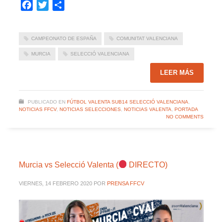
Facebook
Twitter
Compartir
CAMPEONATO DE ESPAÑA
COMUNITAT VALENCIANA
MURCIA
SELECCIÓ VALENCIANA
LEER MÁS
PUBLICADO EN
FÚTBOL VALENTA SUB14 SELECCIÓ VALENCIANA
,
NOTICIAS FFCV
,
NOTICIAS SELECCIONES
,
NOTICIAS VALENTA
,
PORTADA
NO COMMENTS
Murcia vs Selecció Valenta (
DIRECTO)
VIERNES, 14 FEBRERO 2020
POR
PRENSA FFCV