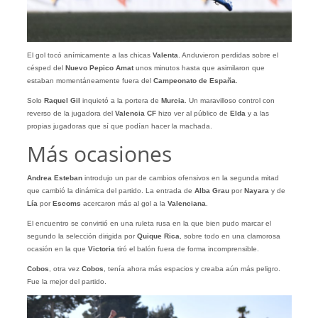
El gol tocó anímicamente a las chicas
Valenta
. Anduvieron perdidas sobre el
césped del
Nuevo Pepico Amat
unos minutos hasta que asimilaron que
estaban momentáneamente fuera del
Campeonato de España
.
Solo
Raquel Gil
inquietó a la portera de
Murcia
. Un maravilloso control con
reverso de la jugadora del
Valencia CF
hizo ver al público de
Elda
y a las
propias jugadoras que sí que podían hacer la machada.
Más ocasiones
Andrea Esteban
introdujo un par de cambios ofensivos en la segunda mitad
que cambió la dinámica del partido. La entrada de
Alba Grau
por
Nayara
y de
Lía
por
Escoms
acercaron más al gol a la
Valenciana
.
El encuentro se convirtió en una ruleta rusa en la que bien pudo marcar el
segundo la selección dirigida por
Quique Rica
, sobre todo en una clamorosa
ocasión en la que
Victoria
tiró el balón fuera de forma incomprensible.
Cobos
, otra vez
Cobos
, tenía ahora más espacios y creaba aún más peligro.
Fue la mejor del partido.