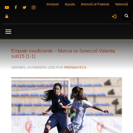
Intranet
Ayuda
Atenció al Federat
Valencià
Empate insuficiente – Murcia vs Selecció Valenta
sub15 (1-1)
VIERNES, 14 FEBRERO 2020
POR
PRENSA FFCV