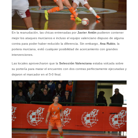
En la reanudación, las chicas entrenadas por
Javier Antón
pudieron contener
mejor los ataques murcianos e incluso el equipo valenciano dispuso de alguna
contra para poder haber reducido la diferencia. Sin embargo,
Ana Rubio
, la
portera murciana, evitó cualquier posibilidad de acercamiento con grandes
intervenciones.
Las locales aprovecharon que la
Selección Valenciana
estaba volcada sobre
su portería para matar el encuentro con dos contras perfectamente ejecutadas y
dejaron el marcador en el 5-0 final.