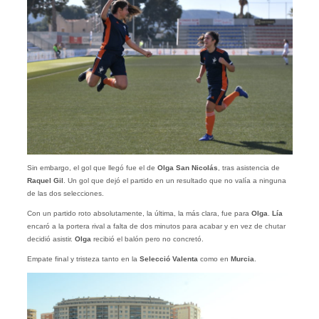
Sin embargo, el gol que llegó fue el de
Olga San Nicolás
, tras asistencia de
Raquel Gil
. Un gol que dejó el partido en un resultado que no valía a ninguna
de las dos selecciones.
Con un partido roto absolutamente, la última, la más clara, fue para
Olga
.
Lía
encaró a la portera rival a falta de dos minutos para acabar y en vez de chutar
decidió asistir.
Olga
recibió el balón pero no concretó.
Empate final y tristeza tanto en la
Selecció Valenta
como en
Murcia
.