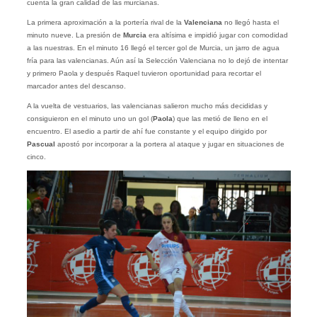
cuenta la gran calidad de las murcianas.
La primera aproximación a la portería rival de la
Valenciana
no llegó hasta el
minuto nueve. La presión de
Murcia
era altísima e impidió jugar con comodidad
a las nuestras. En el minuto 16 llegó el tercer gol de Murcia, un jarro de agua
fría para las valencianas. Aún así la Selección Valenciana no lo dejó de intentar
y primero Paola y después Raquel tuvieron oportunidad para recortar el
marcador antes del descanso.
A la vuelta de vestuarios, las valencianas salieron mucho más decididas y
consiguieron en el minuto uno un gol (
Paola
) que las metió de lleno en el
encuentro. El asedio a partir de ahí fue constante y el equipo dirigido por
Pascual
apostó por incorporar a la portera al ataque y jugar en situaciones de
cinco.