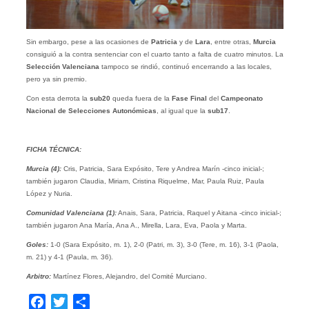
Sin embargo, pese a las ocasiones de
Patricia
y de
Lara
, entre otras,
Murcia
consiguió a la contra sentenciar con el cuarto tanto a falta de cuatro minutos. La
Selección Valenciana
tampoco se rindió, continuó encerrando a las locales,
pero ya sin premio.
Con esta derrota la
sub20
queda fuera de la
Fase Final
del
Campeonato
Nacional de Selecciones Autonómicas
, al igual que la
sub17
.
FICHA TÉCNICA:
Murcia (4):
Cris, Patricia, Sara Expósito, Tere y Andrea Marín -cinco inicial-;
también jugaron Claudia, Miriam, Cristina Riquelme, Mar, Paula Ruiz, Paula
López y Nuria.
Comunidad Valenciana (1):
Anais, Sara, Patricia, Raquel y Aitana -cinco inicial-;
también jugaron Ana María, Ana A., Mirella, Lara, Eva, Paola y Marta.
Goles:
1-0 (Sara Expósito, m. 1), 2-0 (Patri, m. 3), 3-0 (Tere, m. 16), 3-1 (Paola,
m. 21) y 4-1 (Paula, m. 36).
Arbitro:
Martínez Flores, Alejandro, del Comité Murciano.
Facebook
Twitter
Compartir