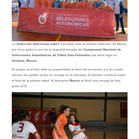
La
Selección Valenciana sub17
sucumbió ante la potente selección de Murcia
por cinco goles a cero en la segunda jornada del
Campeonato Nacional de
Selecciones Autonómicas de Fútbol Sala Femenino
que tiene lugar en
Archena
,
Murcia
.
El equipo local hizo valer su superioridad al inicio del encuentro y a los cuatro
minutos de partido ya iba en ventaja en el marcador. El dominio continuó hasta
el final de la primera mitad. Al descanso
Murcia
se llevó una ventaja de tres
goles (3-0).