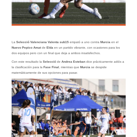
La
Selecció Valenciana Valenta sub15
empató a uno contra
Murcia
en el
Nuevo Pepico Amat
de
Elda
en un partido vibrante, con ocasiones para los
dos equipos pero con un final que deja a ambos insatisfechos.
Con este resultado la
Selecció
de
Andrea Esteban
dice prácticamente adiós a
la clasificación para la
Fase Final
, mientras que
Murcia
se despide
matemáticamente de sus opciones para pasar.