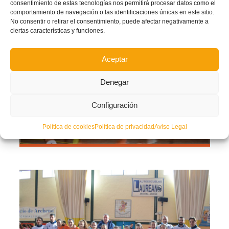
SÁBADO, 05 ENERO 2019
POR
consentimiento de estas tecnologías nos permitirá procesar datos como el
comportamiento de navegación o las identificaciones únicas en este sitio.
No consentir o retirar el consentimiento, puede afectar negativamente a
ciertas características y funciones.
Aceptar
Denegar
Configuración
Política de cookies
Política de privacidad
Aviso Legal