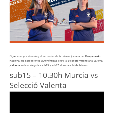
Sigue aquí por streaming el encuentro de la primera jornada del
Campeonato
Nacional de Selecciones Autonómicas
entre la
Selecció Valenciana Valenta
y
Murcia
en las categorías sub15 y sub17 el viernes 14 de febrero.
sub15 – 10.30h Murcia vs
Selecció Valenta