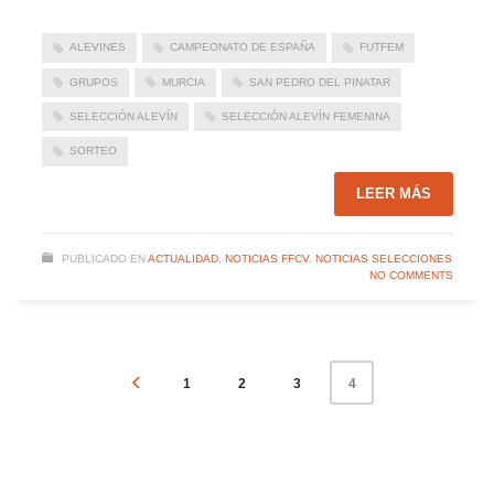
ALEVINES
CAMPEONATO DE ESPAÑA
FUTFEM
GRUPOS
MURCIA
SAN PEDRO DEL PINATAR
SELECCIÓN ALEVÍN
SELECCIÓN ALEVÍN FEMENINA
SORTEO
LEER MÁS
PUBLICADO EN
ACTUALIDAD
,
NOTICIAS FFCV
,
NOTICIAS SELECCIONES
NO COMMENTS
1
2
3
4