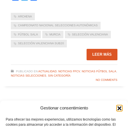
ARCHENA
CAMPEONATO NACIONAL SELECCIONES AUTONÓMICAS
FÚTBOL SALA
MURCIA
SELECCIÓN VALENCIANA
SELECCIÓN VALENCIANA SUB20
LEER MÁS
PUBLICADO EN
ACTUALIDAD
,
NOTICIAS FFCV
,
NOTICIAS FÚTBOL SALA
,
NOTICIAS SELECCIONES
,
SIN CATEGORÍA
NO COMMENTS
Fútbol Sala: La Selección Valenciana sub17
Gestionar consentimiento
femenina no pudo con la potente selección de
Murcia (5-0)
Para ofrecer las mejores experiencias, utilizamos tecnologías como las
cookies para almacenar y/o acceder a la información del dispositivo. El