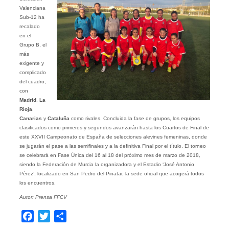
Valenciana
Sub-12 ha
recalado
en el
Grupo B, el
más
exigente y
complicado
del cuadro,
con
Madrid
,
La
Rioja
,
Canarias
y
Cataluña
como rivales. Concluida la fase de grupos, los equipos
clasificados como primeros y segundos avanzarán hasta los Cuartos de Final de
este XXVII Campeonato de España de selecciones alevines femeninas, donde
se jugarán el pase a las semifinales y a la definitiva Final por el título. El torneo
se celebrará en Fase Única del 16 al 18 del próximo mes de marzo de 2018,
siendo la Federación de Murcia la organizadora y el Estadio ‘José Antonio
Pérez’, localizado en San Pedro del Pinatar, la sede oficial que acogerá todos
los encuentros.
Autor: Prensa FFCV
Facebook
Twitter
Compartir