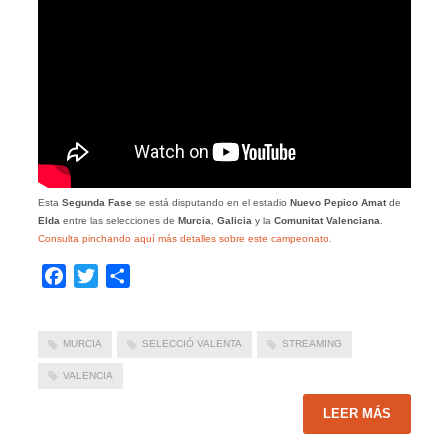
Esta
Segunda Fase
se está disputando en el estadio
Nuevo Pepico Amat
de
Elda
entre las selecciones de
Murcia
,
Galicia
y la
Comunitat Valenciana
.
Consulta pinchando aquí más detalles sobre este campeonato.
Facebook
Twitter
Compartir
MURCIA
SELECCIÓ VALENTA
STREAMING
VALENCIA
LEER MÁS