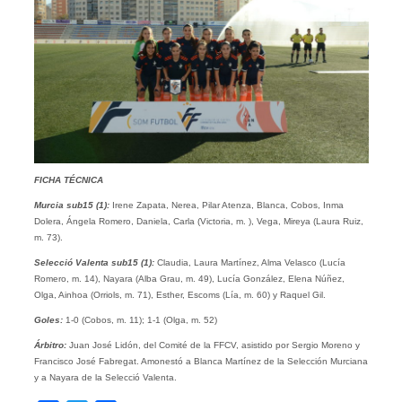
FICHA TÉCNICA
Murcia sub15 (1):
Irene Zapata, Nerea, Pilar Atenza, Blanca, Cobos, Inma
Dolera, Ángela Romero, Daniela, Carla (Victoria, m. ), Vega, Mireya (Laura Ruiz,
m. 73).
Selecció Valenta sub15 (1):
Claudia, Laura Martínez, Alma Velasco (Lucía
Romero, m. 14), Nayara (Alba Grau, m. 49), Lucía González, Elena Núñez,
Olga, Ainhoa (Orriols, m. 71), Esther, Escoms (Lía, m. 60) y Raquel Gil.
Goles:
1-0 (Cobos, m. 11); 1-1 (Olga, m. 52)
Árbitro:
Juan José Lidón, del Comité de la FFCV, asistido por Sergio Moreno y
Francisco José Fabregat. Amonestó a Blanca Martínez de la Selección Murciana
y a Nayara de la Selecció Valenta.