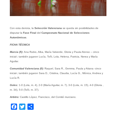
Con esta derrota, la
Selección Valenciana
se queda sin posibilidades de
disputar la
Fase Final
del
Campeonato Nacional de Selecciones
Autonómicas
.
FICHA TÉCNICA
Murcia (5):
Ana Rubio, Alba, María Valverde, Gloria y Paula Alonso – cinco
inicial-; también jugaron Lucía, Toñi, Lola, Helena, Patricia, Nerea y María
Aguilar.
Comunidad Valenciana (0):
Raquel, Sara R., Gemma, Paula y Aitana -cinco
inicial-; también jugaron Sara D., Cristina, Claudia, Lucía G., Mónica, Andrea y
Lucía R.
Goles:
1-0 (Lola, m. 4), 2-0 (María Aguilar, m. 7), 3-0 (Lola, m. 15), 4-0 (Gloria ,
m. 34), 5-0 (Toñi, m. 37).
Arbitro:
Castillo López, Francisco, del Comité murciano.
Facebook
Twitter
Compartir