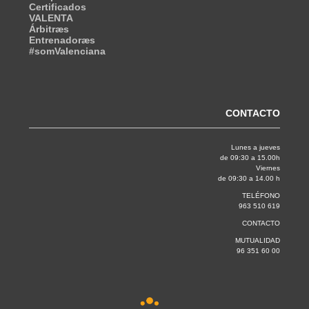
Certificados
VALENTA
Árbitræs
Entrenadoræs
#somValenciana
CONTACTO
Lunes a jueves
de 09:30 a 15.00h
Viernes
de 09:30 a 14.00 h
TELÉFONO
963 510 619
CONTACTO
MUTUALIDAD
96 351 60 00