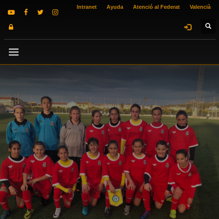
Intranet
Ayuda
Atenció al Federat
Valencià