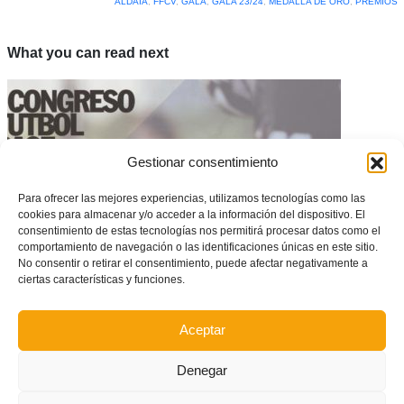
ALDAIA
,
FFCV
,
GALA
,
GALA 23/24
,
MEDALLA DE ORO
,
PREMIOS
What you can read next
Gestionar consentimiento
Para ofrecer las mejores experiencias, utilizamos tecnologías como las
cookies para almacenar y/o acceder a la información del dispositivo. El
consentimiento de estas tecnologías nos permitirá procesar datos como el
comportamiento de navegación o las identificaciones únicas en este sitio.
No consentir o retirar el consentimiento, puede afectar negativamente a
ciertas características y funciones.
Congreso solidario por los clubes afectados por la DANA en la Vega Baja
Aceptar
Denegar