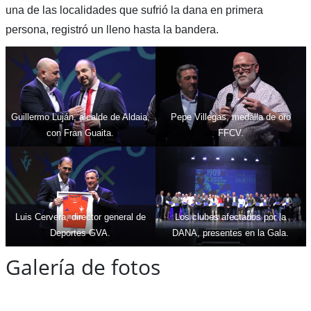
una de las localidades que sufrió la dana en primera
persona, registró un lleno hasta la bandera.
Guillermo Luján, alcalde de Aldaia,
Pepe Villegas, medalla de oro
con Fran Guaita.
FFCV.
Luis Cervera, director general de
Los clubes afectados por la
Deportes GVA.
DANA, presentes en la Gala.
Galería de fotos