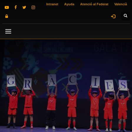
Intranet
Ayuda
Atenció al Federat
Valencià