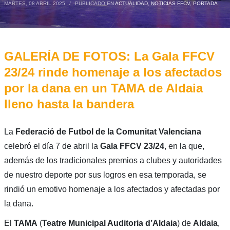
MARTES, 08 ABRIL 2025
/
PUBLICADO EN
ACTUALIDAD
,
NOTICIAS FFCV
,
PORTADA
GALERÍA DE FOTOS: La Gala FFCV
23/24 rinde homenaje a los afectados
por la dana en un TAMA de Aldaia
lleno hasta la bandera
La
Federació de Futbol de la Comunitat Valenciana
celebró el día 7 de abril la
Gala FFCV 23/24
, en la que,
además de los tradicionales premios a clubes y autoridades
de nuestro deporte por sus logros en esa temporada, se
rindió un emotivo homenaje a los afectados y afectadas por
la dana.
El
TAMA
(
Teatre Municipal Auditoria d’Aldaia
) de
Aldaia
,