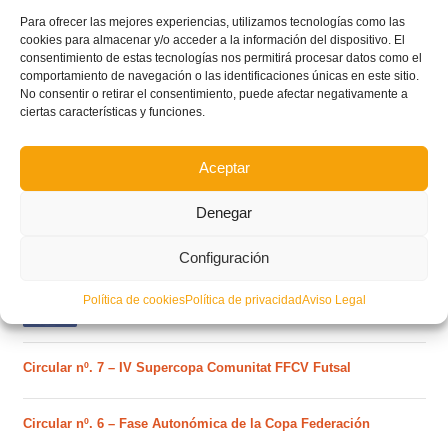
Para ofrecer las mejores experiencias, utilizamos tecnologías como las
cookies para almacenar y/o acceder a la información del dispositivo. El
consentimiento de estas tecnologías nos permitirá procesar datos como el
comportamiento de navegación o las identificaciones únicas en este sitio.
No consentir o retirar el consentimiento, puede afectar negativamente a
ciertas características y funciones.
Aceptar
Denegar
POSTS RECIENTES
Configuración
Estos son los dos grupos y calendarios de Lliga
Comunitat para la temporada 2026/2027
Política de cookies
Política de privacidad
Aviso Legal
Circular nº. 7 – IV Supercopa Comunitat FFCV Futsal
Circular nº. 6 – Fase Autonómica de la Copa Federación