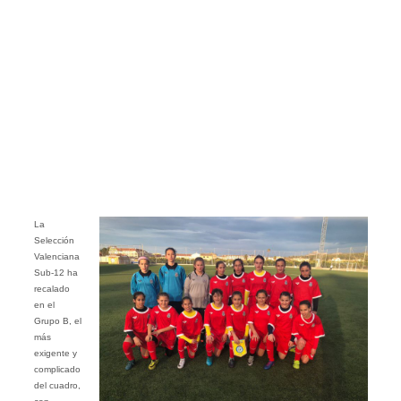
La
Selección
Valenciana
Sub-12 ha
recalado
en el
Grupo B, el
más
exigente y
complicado
del cuadro,