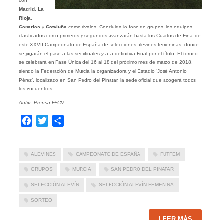
con
Madrid
,
La
Rioja
,
Canarias
y
Cataluña
como rivales. Concluida la fase de grupos, los equipos
clasificados como primeros y segundos avanzarán hasta los Cuartos de Final de
este XXVII Campeonato de España de selecciones alevines femeninas, donde
se jugarán el pase a las semifinales y a la definitiva Final por el título. El torneo
se celebrará en Fase Única del 16 al 18 del próximo mes de marzo de 2018,
siendo la Federación de Murcia la organizadora y el Estadio ‘José Antonio
Pérez’, localizado en San Pedro del Pinatar, la sede oficial que acogerá todos
los encuentros.
Autor: Prensa FFCV
Facebook
Twitter
Compartir
ALEVINES
CAMPEONATO DE ESPAÑA
FUTFEM
GRUPOS
MURCIA
SAN PEDRO DEL PINATAR
SELECCIÓN ALEVÍN
SELECCIÓN ALEVÍN FEMENINA
SORTEO
LEER MÁS