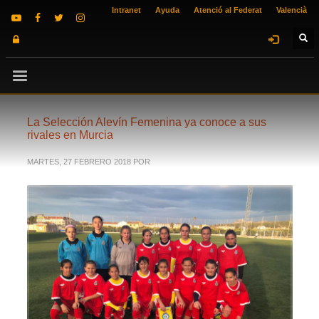
Intranet
Ayuda
Atenció al Federat
Valencià
La Selección Alevín Femenina ya conoce a sus
rivales en Murcia
MARTES, 27 FEBRERO 2018
POR