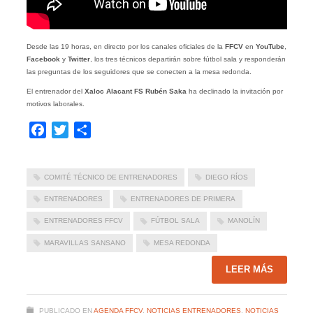
Desde las 19 horas, en directo por los canales oficiales de la
FFCV
en
YouTube
,
Facebook
y
Twitter
, los tres técnicos departirán sobre fútbol sala y responderán
las preguntas de los seguidores que se conecten a la mesa redonda.
El entrenador del
Xaloc Alacant FS
Rubén Saka
ha declinado la invitación por
motivos laborales.
Facebook
Twitter
Compartir
COMITÉ TÉCNICO DE ENTRENADORES
DIEGO RÍOS
ENTRENADORES
ENTRENADORES DE PRIMERA
ENTRENADORES FFCV
FÚTBOL SALA
MANOLÍN
MARAVILLAS SANSANO
MESA REDONDA
LEER MÁS
PUBLICADO EN
AGENDA FFCV
,
NOTICIAS ENTRENADORES
,
NOTICIAS