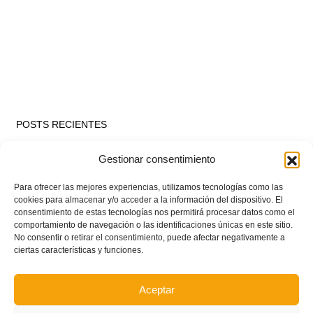
POSTS RECIENTES
Gestionar consentimiento
Estos son los dos grupos y calendarios de Lliga
Comunitat para la temporada 2026/2027
Para ofrecer las mejores experiencias, utilizamos tecnologías como las
cookies para almacenar y/o acceder a la información del dispositivo. El
consentimiento de estas tecnologías nos permitirá procesar datos como el
Circular nº. 7 – IV Supercopa Comunitat FFCV Futsal
comportamiento de navegación o las identificaciones únicas en este sitio.
No consentir o retirar el consentimiento, puede afectar negativamente a
ciertas características y funciones.
Circular nº. 6 – Fase Autonómica de la Copa Federación
Aceptar
Este es el grupo VI y calendario de Tercera