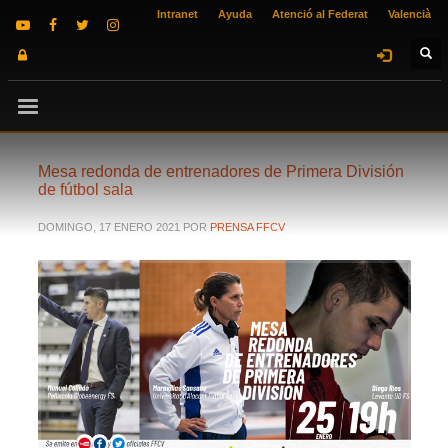
Intranet
Ayuda
Atenció al Federat
Valencià
Mesa redonda de entrenadores de Primera División
de fútbol sala
DOMINGO, 17 ENERO 2021
POR
PRENSA FFCV