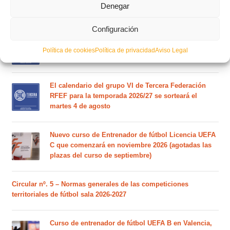
Federación RFEF para la temporada 2026/2027
Denegar
Configuración
Este es el grupo de la Lliga Autonòmica Juvenil de
fútbol sala de la temporada 2026/2027
Política de cookies
Política de privacidad
Aviso Legal
El calendario del grupo VI de Tercera Federación
RFEF para la temporada 2026/27 se sorteará el
martes 4 de agosto
Nuevo curso de Entrenador de fútbol Licencia UEFA
C que comenzará en noviembre 2026 (agotadas las
plazas del curso de septiembre)
Circular nº. 5 – Normas generales de las competiciones
territoriales de fútbol sala 2026-2027
Curso de entrenador de fútbol UEFA B en Valencia,