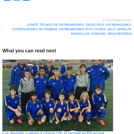
ETIQUETADO BAJO:
COMITÉ TÉCNICO DE ENTRENADORES
,
DIEGO RÍOS
,
ENTRENADORES
,
ENTRENADORES DE PRIMERA
,
ENTRENADORES FFCV
,
FÚTBOL SALA
,
MANOLÍN
,
MARAVILLAS SANSANO
,
MESA REDONDA
What you can read next
Los alevines vuelven a citarse con el césped en Picassent