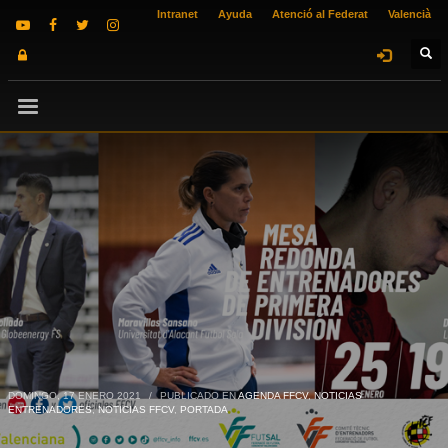
Intranet
Ayuda
Atenció al Federat
Valencià
DOMINGO, 17 ENERO 2021
/
PUBLICADO EN
AGENDA FFCV
,
NOTICIAS
ENTRENADORES
,
NOTICIAS FFCV
,
PORTADA