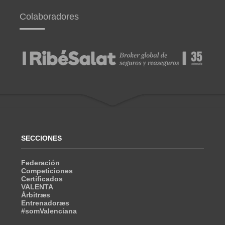
Colaboradores
SECCIONES
Federación
Competiciones
Certificados
VALENTA
Árbitræs
Entrenadoræs
#somValenciana