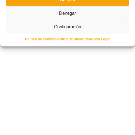
JUVENIL
Denegar
LEER MÁS
Configuración
PUBLICADO EN
ACTUALIDAD
,
NOTICIAS FFCV
NO COMMENTS
Política de cookies
Política de privacidad
Aviso Legal