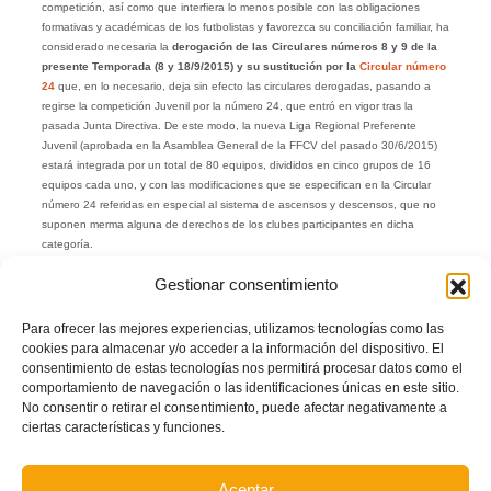
competición, así como que interfiera lo menos posible con las obligaciones
formativas y académicas de los futbolistas y favorezca su conciliación familiar, ha
considerado necesaria la
derogación de las Circulares números 8 y 9 de la
presente Temporada (8 y 18/9/2015) y su sustitución por la
Circular número
24
que, en lo necesario, deja sin efecto las circulares derogadas, pasando a
regirse la competición Juvenil por la número 24, que entró en vigor tras la
pasada Junta Directiva. De este modo, la nueva Liga Regional Preferente
Juvenil (aprobada en la Asamblea General de la FFCV del pasado 30/6/2015)
estará integrada por un total de 80 equipos, divididos en cinco grupos de 16
equipos cada uno, y con las modificaciones que se especifican en la Circular
número 24 referidas en especial al sistema de ascensos y descensos, que no
suponen merma alguna de derechos de los clubes participantes en dicha
categoría.
De igual modo y procedimiento se procede a
derogar la Circular número 11 de
Gestionar consentimiento
29/9/2015 referida a competiciones de fútbol base y se sustituye por la
nueva
Circular número 25
, aprobada igualmente en la última Junta Directiva a
Para ofrecer las mejores experiencias, utilizamos tecnologías como las
petición del Comité Deportivo de la FFCV.
cookies para almacenar y/o acceder a la información del dispositivo. El
Autor: Prensa FFCV
consentimiento de estas tecnologías nos permitirá procesar datos como el
comportamiento de navegación o las identificaciones únicas en este sitio.
Facebook
Twitter
Compartir
No consentir o retirar el consentimiento, puede afectar negativamente a
ciertas características y funciones.
CIRCULARES 2015/16
FÚTBOL
FÚTBOL BASE
Aceptar