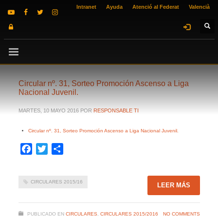
Intranet
Ayuda
Atenció al Federat
Valencià
Circular nº. 31, Sorteo Promoción Ascenso a Liga
Nacional Juvenil.
MARTES, 10 MAYO 2016
POR
RESPONSABLE TI
Circular nº. 31, Sorteo Promoción Ascenso a Liga Nacional Juvenil.
Facebook
Twitter
Compartir
CIRCULARES 2015/16
LEER MÁS
PUBLICADO EN
CIRCULARES
,
CIRCULARES 2015/2016
NO COMMENTS