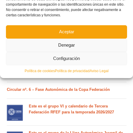
POSTS RECIENTES
comportamiento de navegación o las identificaciones únicas en este sitio.
No consentir o retirar el consentimiento, puede afectar negativamente a
ciertas características y funciones.
Ferran Torres se da un baño de masas y se convierte
en el embajador de la Comunitat Valenciana
Aceptar
Denegar
Estos son los dos grupos y calendarios de Lliga
Comunitat para la temporada 2026/2027
Configuración
Política de cookies
Política de privacidad
Aviso Legal
Circular nº. 7 – IV Supercopa Comunitat FFCV Futsal
Circular nº. 6 – Fase Autonómica de la Copa Federación
Este es el grupo VI y calendario de Tercera
Federación RFEF para la temporada 2026/2027
Este es el grupo de la Lliga Autonòmica Juvenil de