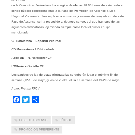
de la Comunidad Valenciana ha acogido desde las 18:00 horas de esta tarde el
sorteo público correspondiente a la Fase de Promoción de Ascenso a Liga
Regional Preferente. Tras explicar la normativa y sistema de competición de esta
Fase de Ascenso, se ha procedido al riguroso sorteo, del que han surgido las
siguientes eliminatorias, ejerciendo siempre como local el primer equipo
mencionado:
CF Rafalafena – Esportiu Vila-real
CD Montesión – UD Horadada
Aspe UD – R. Rafelcofer CF
L’Olleria – Godella CF
Los partidos de ida de estas eliminatorias se deberán jugar el próximo fin de
semana (12-13 de mayo) y los de vuelta el fin de semana del 19-20 de mayo.
Autor: Prensa FFCV
Facebook
Twitter
Compartir
FASE DE ASCENSO
FÚTBOL
PROMOCION PREFERENTE