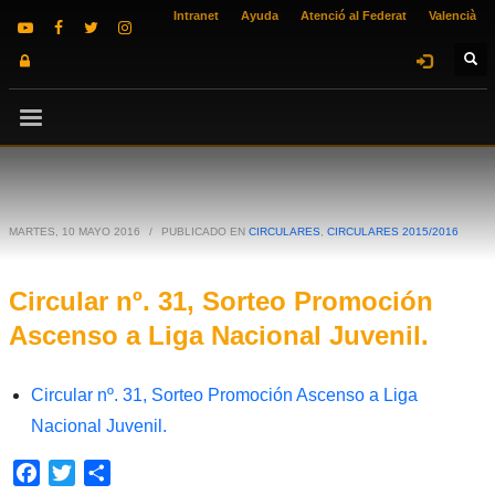
Intranet
Ayuda
Atenció al Federat
Valencià
MARTES, 10 MAYO 2016
/
PUBLICADO EN
CIRCULARES
,
CIRCULARES 2015/2016
Circular nº. 31, Sorteo Promoción
Ascenso a Liga Nacional Juvenil.
Circular nº. 31, Sorteo Promoción Ascenso a Liga
Nacional Juvenil.
Facebook
Twitter
Compartir