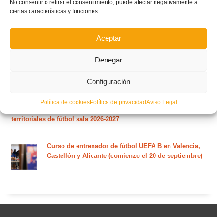
No consentir o retirar el consentimiento, puede afectar negativamente a
ciertas características y funciones.
El calendario del grupo VI de Tercera Federación
RFEF para la temporada 2026/27 se sorteará el
martes 4 de agosto
Aceptar
Denegar
Nuevo curso de Entrenador de fútbol Licencia UEFA
C que comenzará en noviembre 2026 (agotadas las
Configuración
plazas del curso de septiembre)
Política de cookies
Política de privacidad
Aviso Legal
Circular nº. 5 – Normas generales de las competiciones
territoriales de fútbol sala 2026-2027
Curso de entrenador de fútbol UEFA B en Valencia,
Castellón y Alicante (comienzo el 20 de septiembre)