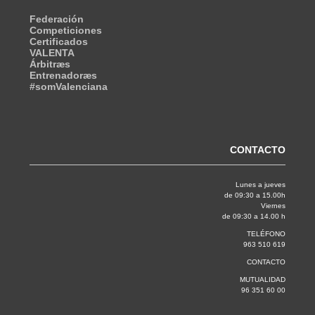
Federación
Competiciones
Certificados
VALENTA
Árbitræs
Entrenadoræs
#somValenciana
CONTACTO
Lunes a jueves
de 09:30 a 15.00h
Viernes
de 09:30 a 14.00 h
TELÉFONO
963 510 619
CONTACTO
MUTUALIDAD
96 351 60 00