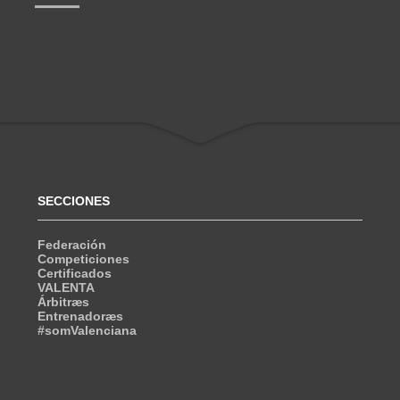
SECCIONES
Federación
Competiciones
Certificados
VALENTA
Árbitræs
Entrenadoræs
#somValenciana