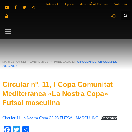
Intranet
Ayuda
Atenció al Federat
Valencià
MARTES, 06 SEPTIEMBRE 2022
/
PUBLICADO EN
CIRCULARES
,
CIRCULARES
2022/2023
Circular nº. 11, I Copa Comunitat
Mediterrànea «La Nostra Copa»
Futsal masculina
Circular 11 La Nostra Copa 22-23 FUTSAL MASCULINO
Descarga
Facebook
Twitter
Compartir