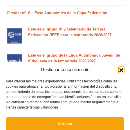
Circular nº. 6 – Fase Autonómica de la Copa Federación
Este es el grupo VI y calendario de Tercera
Federación RFEF para la temporada 2026/2027
Este es el grupo de la Lliga Autonòmica Juvenil de
fútbol sala de la temporada 2026/2027
Gestionar consentimiento
Para ofrecer las mejores experiencias, utilizamos tecnologías como las
El calendario del grupo VI de Tercera Federación
cookies para almacenar y/o acceder a la información del dispositivo. El
RFEF para la temporada 2026/27 se sorteará el
consentimiento de estas tecnologías nos permitirá procesar datos como el
martes 4 de agosto
comportamiento de navegación o las identificaciones únicas en este sitio.
No consentir o retirar el consentimiento, puede afectar negativamente a
ciertas características y funciones.
Nuevo curso de Entrenador de fútbol Licencia UEFA
C que comenzará en noviembre 2026 (agotadas las
plazas del curso de septiembre)
Aceptar