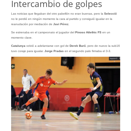
Intercambio de golpes
Las noticias que llegaban del otro pabellón no eran buenas, pero la
Selecció
no le perdió en ningún momento la cara al partido y consiguió igualar en la
reanudación por mediación de
Javi Pérez
.
Se estrenaba en el campeonato el jugador del
Pinoso Atlethic FS
en un
momento clave.
Catalunya
volvió a adelantarse con gol de
Derek Buró
, pero de nuevo la sub16
tuvo coraje para igualar.
Jorge Pradas
en el segundo palo firmaba el 3-3.