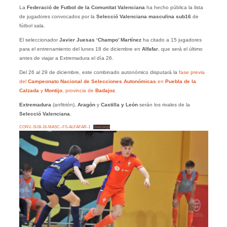
La
Federació de Futbol de la Comunitat Valenciana
ha hecho pública la lista
de jugadores convocados por la
Selecció Valenciana masculina sub16
de
fútbol sala.
El seleccionador
Javier Juesas ‘Champo’ Martínez
ha citado a 15 jugadores
para el entrenamiento del lunes 18 de diciembre en
Alfafar
, que será el último
antes de viajar a Extremadura el día 26.
Del 26 al 29 de diciembre, este combinado autonómico disputará la
fase previa
del
Campeonato Nacional de Selecciones Autonómicas
en
Puebla de la
Calzada
y
Montijo
, provincia de
Badajoz
.
Extremadura
(anfitrión),
Aragón
y
Castilla y León
serán los rivales de la
Selecció
Valenciana
.
CONV.-SUB-16-MASC.-FS-ALFAFAR-1
Descarga