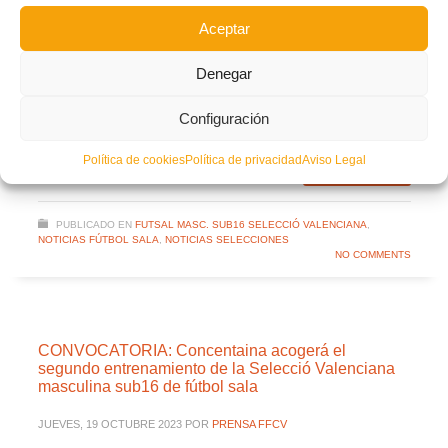
Facebook
Twitter
Compartir
Aceptar
Denegar
ALFAFAR
CHAMPO
CONVOCATORIA
Configuración
FÚTBOL SALA
SELECCIÓ VALENCIANA MASCULINA SUB16
Política de cookies
Política de privacidad
Aviso Legal
LEER MÁS
PUBLICADO EN
FUTSAL MASC. SUB16 SELECCIÓ VALENCIANA
,
NOTICIAS FÚTBOL SALA
,
NOTICIAS SELECCIONES
NO COMMENTS
CONVOCATORIA: Concentaina acogerá el
segundo entrenamiento de la Selecció Valenciana
masculina sub16 de fútbol sala
JUEVES, 19 OCTUBRE 2023
POR
PRENSA FFCV