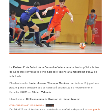
La
Federació de Futbol de la Comunitat Valenciana
ha hecho pública la lista
de jugadores convocados por la
Selecció Valenciana masculina sub16
de
fútbol sala.
El seleccionador
Javier Juesas ‘Champo’ Martínez
ha citado a 18 jugadores
para el partido amistoso que se celebrará el lunes 27 de noviembre en el
Pabellón SUMA de
Alfafar
,
Valencia
.
El rival será el
CD Exposición
de
División de Honor Juvenil
.
CONV.-SUB-16-MASC.-FS-ALFAFAR-4
Descarga
Del 26 al 29 de diciembre, este combinado autonómico disputará la
fase previa