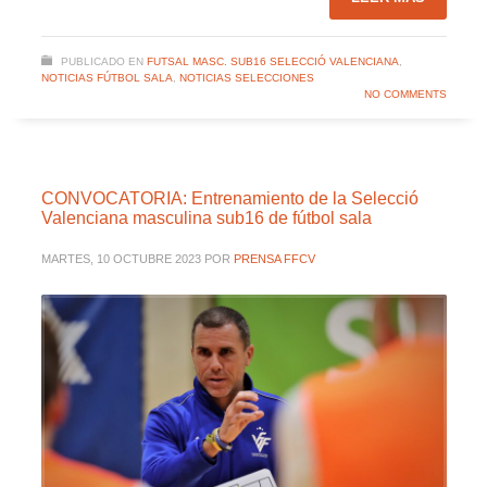
PUBLICADO EN
FUTSAL MASC. SUB16 SELECCIÓ VALENCIANA
,
NOTICIAS FÚTBOL SALA
,
NOTICIAS SELECCIONES
NO COMMENTS
CONVOCATORIA: Entrenamiento de la Selecció
Valenciana masculina sub16 de fútbol sala
MARTES, 10 OCTUBRE 2023
POR
PRENSA FFCV