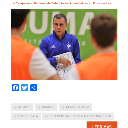
del
Campeonato Nacional de Selecciones Autonómicas
en
Extremadura
.
Facebook
Twitter
Compartir
ALFAFAR
CHAMPO
CONVOCATORIA
FÚTBOL SALA
SELECCIÓ VALENCIANA MASCULINA SUB16
LEER MÁS