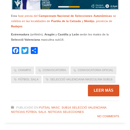
Esta
fase previa del
Campeonato Nacional de Selecciones Autonómicas
se
celebra en las localidades de
Puebla de la Calzada
y
Montijo
, provincia de
Badajoz
.
Extremadura
(anfitrión),
Aragón
y
Castilla y León
serán los rivales de la
Selecció
Valenciana
masculina sub16.
Facebook
Twitter
Compartir
CHAMPO
CONVOCATORIA
CONVOCATORIA OFICIAL
FÚTBOL SALA
SELECCIÓ VALENCIANA MASCULINA SUB16
LEER MÁS
PUBLICADO EN
FUTSAL MASC. SUB16 SELECCIÓ VALENCIANA
,
NOTICIAS FÚTBOL SALA
,
NOTICIAS SELECCIONES
NO COMMENTS