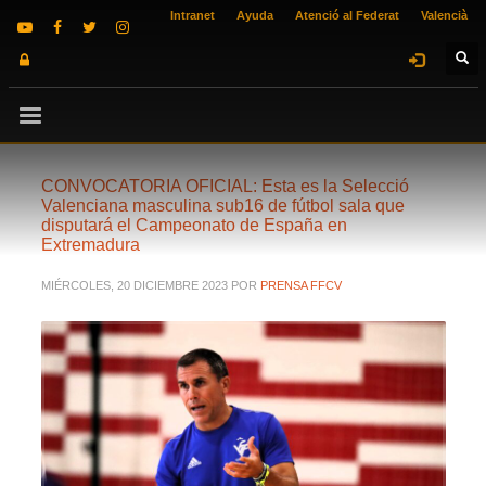
Intranet
Ayuda
Atenció al Federat
Valencià
CONVOCATORIA OFICIAL: Esta es la Selecció
Valenciana masculina sub16 de fútbol sala que
disputará el Campeonato de España en
Extremadura
MIÉRCOLES, 20 DICIEMBRE 2023
POR
PRENSA FFCV