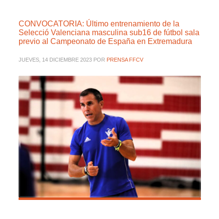
CONVOCATORIA: Último entrenamiento de la
Selecció Valenciana masculina sub16 de fútbol sala
previo al Campeonato de España en Extremadura
JUEVES, 14 DICIEMBRE 2023
POR
PRENSA FFCV