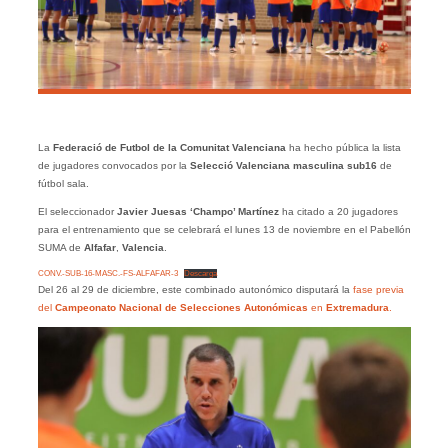
La
Federació de Futbol de la Comunitat Valenciana
ha hecho pública la lista
de jugadores convocados por la
Selecció Valenciana masculina sub16
de
fútbol sala.
El seleccionador
Javier Juesas ‘Champo’ Martínez
ha citado a 20 jugadores
para el entrenamiento que se celebrará el lunes 13 de noviembre en el Pabellón
SUMA de
Alfafar
,
Valencia
.
CONV.-SUB-16-MASC.-FS-ALFAFAR-3
Descarga
Del 26 al 29 de diciembre, este combinado autonómico disputará la
fase previa
del
Campeonato Nacional de Selecciones Autonómicas
en
Extremadura
.