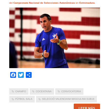
del
Campeonato Nacional de Selecciones Autonómicas
en
Extremadura
.
Facebook
Twitter
Compartir
CHAMPO
COCENTAINA
CONVOCATORIA
FÚTBOL SALA
SELECCIÓ VALENCIANA MASCULINA SUB16
LEER MÁS