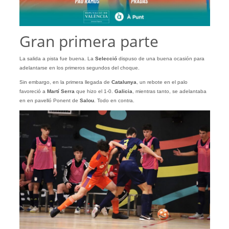
Gran primera parte
La salida a pista fue buena. La
Selecció
dispuso de una buena ocasión para
adelantarse en los primeros segundos del choque.
Sin embargo, en la primera llegada de
Catalunya
, un rebote en el palo
favoreció a
Martí Serra
que hizo el 1-0.
Galicia
, mientras tanto, se adelantaba
en en pavelló Ponent de
Salou
. Todo en contra.