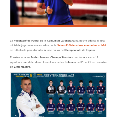
La
Federació de Futbol de la Comunitat Valenciana
ha hecho pública la lista
oficial de jugadores convocados por la
Selecció Valenciana masculina sub16
de fútbol sala para disputar la fase previa del
Campeonato de España
.
El seleccionador
Javier Juesas ‘Champo’ Martínez
ha citado a estos 12
jugadores que defenderán los colores de las
Selecció
del 26 al 29 de diciembre
en
Extremadura
.