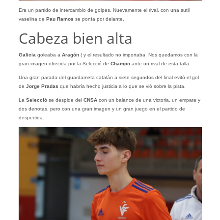
Era un partido de intercambio de golpes. Nuevamente el rival, con una sutil
vaselina de
Pau Ramos
se ponía por delante.
Cabeza bien alta
Galicia
goleaba a
Aragón
( y el resultado no importaba. Nos quedamos con la
gran imagen ofrecida por la Selecció de
Champo
ante un rival de esta talla.
Una gran parada del guardameta catalán a siete segundos del final evitó el gol
de
Jorge Pradas
que habría hecho justicia a lo que se vió sobre la pista.
La
Selecció
se despide del
CNSA
con un balance de una victoria, un empate y
dos derrotas, pero con una gran imagen y un gran juego en el partido de
despedida.