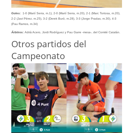
Goles:
1-0 (Martí Serra, m.1), 2-0 (Martí Serra, m.20), 2-1 (Marc Tortosa, m.20),
2-2 (Javi Pérez, m.25), 3-2 (Derek Buró, m.28), 3-3 (Jorge Pradas, m.30), 4-3
(Pau Ramos, m.34)
Árbitros:
Adrià Acero, Jordi Rodríguez y Pau Garre -mesa-, del Comité Catalán.
Otros partidos del
Campeonato