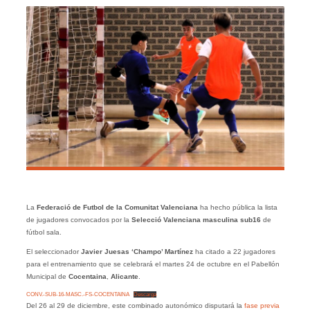
La
Federació de Futbol de la Comunitat Valenciana
ha hecho pública la lista
de jugadores convocados por la
Selecció Valenciana masculina sub16
de
fútbol sala.
El seleccionador
Javier Juesas ‘Champo’ Martínez
ha citado a 22 jugadores
para el entrenamiento que se celebrará el martes 24 de octubre en el Pabellón
Municipal de
Cocentaina
,
Alicante
.
CONV.-SUB-16-MASC.-FS-COCENTAINA
Descarga
Del 26 al 29 de diciembre, este combinado autonómico disputará la
fase previa