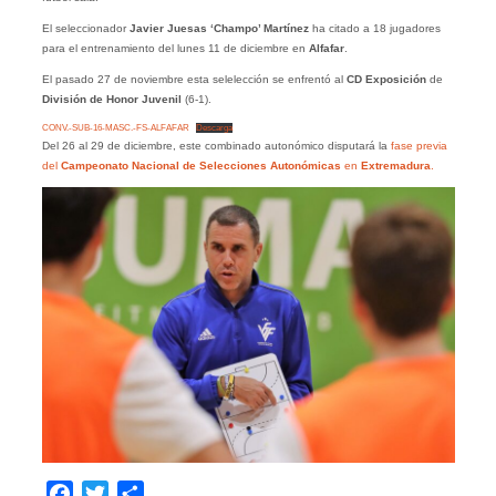
El seleccionador
Javier Juesas ‘Champo’ Martínez
ha citado a 18 jugadores
para el entrenamiento del lunes 11 de diciembre en
Alfafar
.
El pasado 27 de noviembre esta selelección se enfrentó al
CD Exposición
de
División de Honor Juvenil
(6-1).
CONV.-SUB-16-MASC.-FS-ALFAFAR
Descarga
Del 26 al 29 de diciembre, este combinado autonómico disputará la
fase previa
del
Campeonato Nacional de Selecciones Autonómicas
en
Extremadura
.
Facebook
Twitter
Compartir