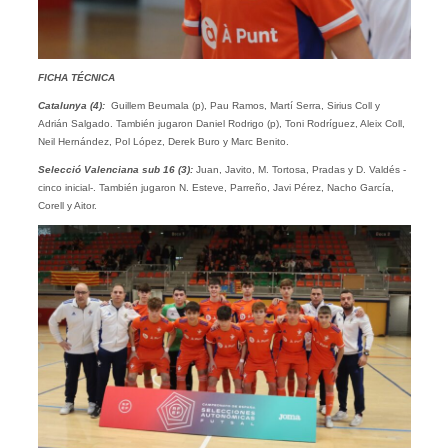
FICHA TÉCNICA
Catalunya (4):
Guillem Beumala (p), Pau Ramos, Martí Serra, Sirius Coll y
Adrián Salgado. También jugaron Daniel Rodrigo (p), Toni Rodríguez, Aleix Coll,
Neil Hernández, Pol López, Derek Buro y Marc Benito.
Selecció Valenciana sub 16 (3):
Juan, Javito, M. Tortosa, Pradas y D. Valdés -
cinco inicial-. También jugaron N. Esteve, Parreño, Javi Pérez, Nacho García,
Corell y Aitor.