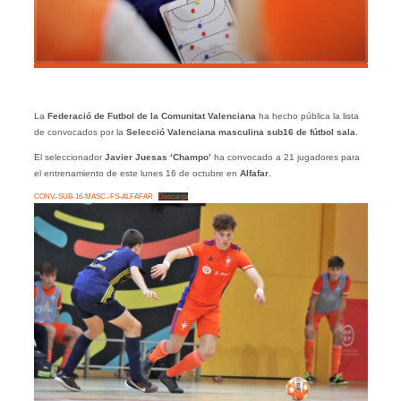
La
Federació de Futbol de la Comunitat Valenciana
ha hecho pública la lista
de convocados por la
Selecció Valenciana masculina sub16 de fútbol sala
.
El seleccionador
Javier Juesas ‘Champo’
ha convocado a 21 jugadores para
el entrenamiento de este lunes 16 de octubre en
Alfafar
.
CONV.-SUB-16-MASC.-FS-ALFAFAR
Descarga