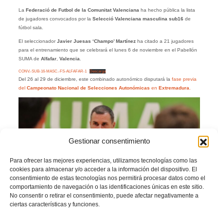
La
Federació de Futbol de la Comunitat Valenciana
ha hecho pública la lista
de jugadores convocados por la
Selecció Valenciana masculina sub16
de
fútbol sala.
El seleccionador
Javier Juesas ‘Champo’ Martínez
ha citado a 21 jugadores
para el entrenamiento que se celebrará el lunes 6 de noviembre en el Pabellón
SUMA de
Alfafar
,
Valencia
.
CONV.-SUB-16-MASC.-FS-ALFAFAR-1
Descarga
Del 26 al 29 de diciembre, este combinado autonómico disputará la
fase previa
del
Campeonato Nacional de Selecciones Autonómicas
en
Extremadura
.
Gestionar consentimiento
Para ofrecer las mejores experiencias, utilizamos tecnologías como las
cookies para almacenar y/o acceder a la información del dispositivo. El
consentimiento de estas tecnologías nos permitirá procesar datos como el
comportamiento de navegación o las identificaciones únicas en este sitio.
No consentir o retirar el consentimiento, puede afectar negativamente a
ciertas características y funciones.