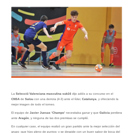
La
Selecció Valenciana masculina sub16
dijo adiós a su concurso en el
CNSA
de
Salou
con una derrota (4-3) ante el líder,
Catalunya
, y ofreciendo la
mejor imagen de todo el torneo.
El equipo de
Javier Juesas ‘Champo’
necesitaba ganar y que
Galicia
perdiera
ante
Aragón
, y ninguna de las dos premisas se cumplió.
En cualquier caso, el equipo realizó un gran partido ante la mejor selección del
grupo -que hizo pleno de puntos- y se despide con un buen sabor de boca del