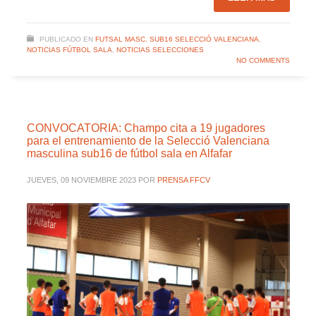
PUBLICADO EN
FUTSAL MASC. SUB16 SELECCIÓ VALENCIANA
,
NOTICIAS FÚTBOL SALA
,
NOTICIAS SELECCIONES
NO COMMENTS
CONVOCATORIA: Champo cita a 19 jugadores
para el entrenamiento de la Selecció Valenciana
masculina sub16 de fútbol sala en Alfafar
JUEVES, 09 NOVIEMBRE 2023
POR
PRENSA FFCV