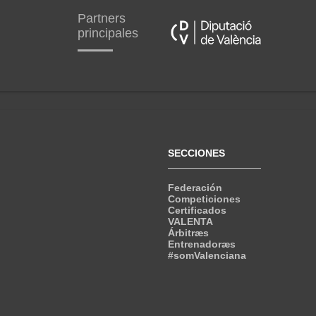
Partners
principales
SECCIONES
Federación
Competiciones
Certificados
VALENTA
Árbitræs
Entrenadoræs
#somValenciana