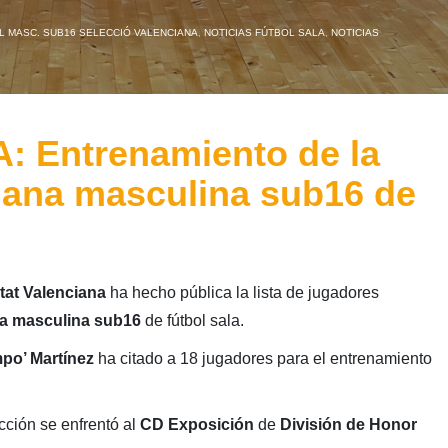
L MASC. SUB16 SELECCIÓ VALENCIANA
,
NOTICIAS FÚTBOL SALA
,
NOTICIAS
 Entrenamiento de la
iana masculina sub16 de
tat Valenciana
ha hecho pública la lista de jugadores
na masculina sub16
de fútbol sala.
po’ Martínez
ha citado a 18 jugadores para el entrenamiento
cción se enfrentó al
CD Exposición
de
División de Honor