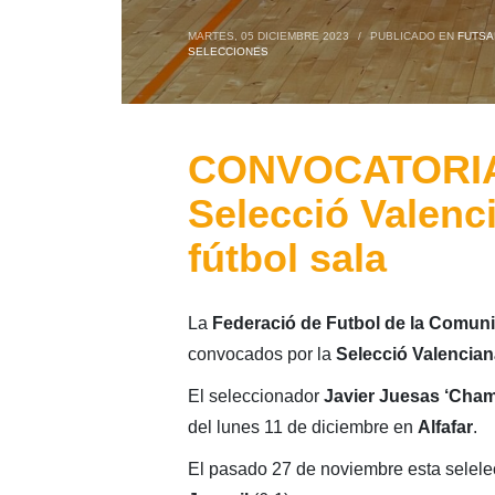
MARTES, 05 DICIEMBRE 2023
/
PUBLICADO EN
FUTSA
SELECCIONES
CONVOCATORIA:
Selecció Valenc
fútbol sala
La
Federació de Futbol de la Comuni
convocados por la
Selecció Valencia
El seleccionador
Javier Juesas ‘Cham
del lunes 11 de diciembre en
Alfafar
.
El pasado 27 de noviembre esta selele