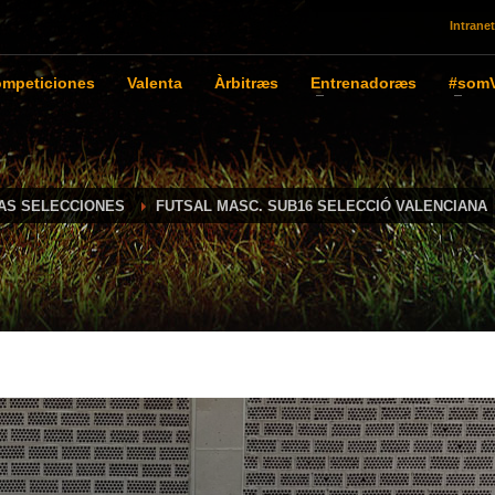
Intranet
mpeticiones
Valenta
Àrbitræs
Entrenadoræs
#somV
IAS SELECCIONES
FUTSAL MASC. SUB16 SELECCIÓ VALENCIANA