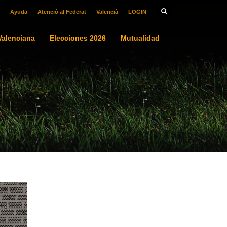
Ayuda
Atenció al Federat
Valencià
LOGIN
alenciana
Elecciones 2026
Mutualidad