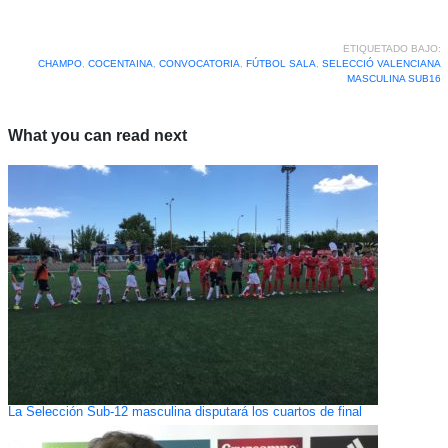
ETIQUETADO BAJO:
CHAMPO
,
COCENTAINA
,
CONVOCATORIA
,
FÚTBOL SALA
,
SELECCIÓ VALENCIANA
MASCULINA SUB16
What you can read next
La Selección Sub-12 masculina disputará los cuartos de final