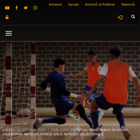
Intranet
Ayuda
Atenció al Federat
Valencià
JUEVES, 19 OCTUBRE 2023
/
PUBLICADO EN
FUTSAL MASC. SUB16 SELECCIÓ
VALENCIANA
,
NOTICIAS FÚTBOL SALA
,
NOTICIAS SELECCIONES