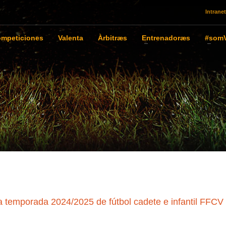
Intranet
mpeticiones
Valenta
Àrbitræs
Entrenadoræs
#somV
a temporada 2024/2025 de fútbol cadete e infantil FFCV