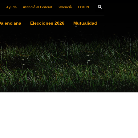
Ayuda
Atenció al Federat
Valencià
LOGIN
alenciana
Elecciones 2026
Mutualidad