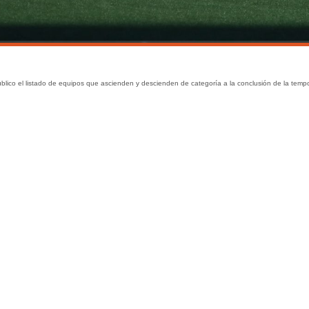
lico el listado de equipos que ascienden y descienden de categoría a la conclusión de la temp