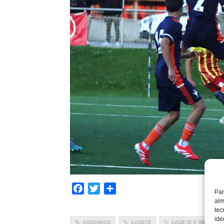
Facebook
Twitter
Compartir
Par
alm
tec
ide
ASCENSOS
CADETE
CADETE E INFANTIL