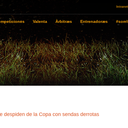
Intranet
mpeticiones
Valenta
Àrbitræs
Entrenadoræs
#somV
se despiden de la Copa con sendas derrotas