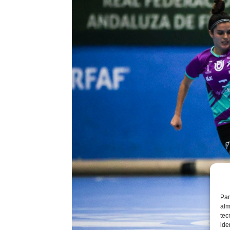
Par
alm
tec
ide