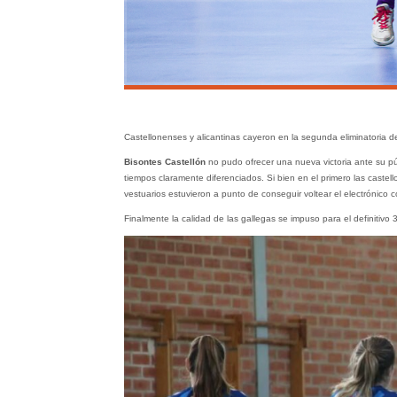
Castellonenses y alicantinas cayeron en la segunda eliminatoria 
Bisontes Castellón
no pudo ofrecer una nueva victoria ante su pú
tiempos claramente diferenciados. Si bien en el primero las castel
vestuarios estuvieron a punto de conseguir voltear el electrónico 
Finalmente la calidad de las gallegas se impuso para el definitivo