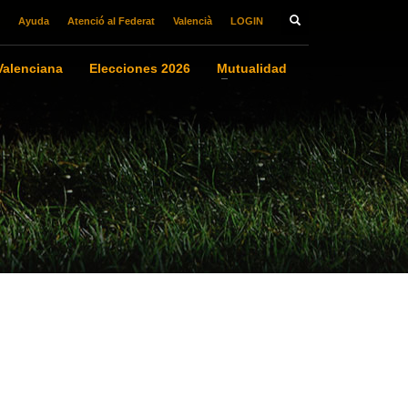
Ayuda
Atenció al Federat
Valencià
LOGIN
alenciana
Elecciones 2026
Mutualidad