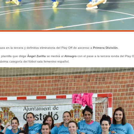
a en la tercera y definitiva eliminatoria del Play Off de ascenso a
Primera División
.
a plantilla que dirige
Ángel Zurilla
se medirá al
Almagro
con el pase a la tercera ronda del Play O
máxima categoría del fútbol sala femenino español.