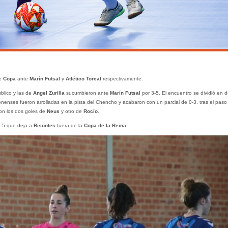
de
Copa
ante
Marín Futsal
y
Atlético Torcal
respectivamente.
blico y las de
Angel Zurilla
sucumbieron ante
Marín Futsal
por 3-5. El encuentro se dividió en 
lonenses fueron arrolladas en la pista del Chencho y acabaron con un parcial de 0-3, tras el paso
con los dos goles de
Neus
y otro de
Rocío
.
 3-5 que deja a
Bisontes
fuera de la
Copa de la Reina
.