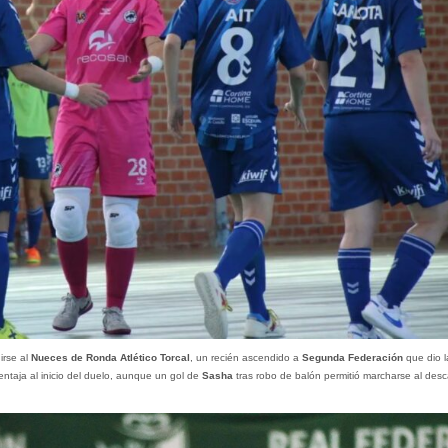
irse al
Nueces de Ronda Atlético Torcal
, un recién ascendido a
Segunda Federación
que dio l
ntaja al inicio del duelo, aunque un gol de
Sasha
tras robo de balón permitió marcharse al des