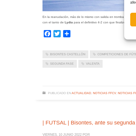
afe
En la reanudación, más de lo mismo con salida en tromba del equip
con el tanto de
Lydia
para el definitivo 4-2 con que finalizó el enc
Facebook
Twitter
Compartir
BISONTES CASTELLÓN
COMPETICIONES DE FÚT
SEGUNDA FASE
VALENTA
PUBLICADO EN
ACTUALIDAD
,
NOTICIAS FFCV
,
NOTICIAS F
| FUTSAL | Bisontes, ante su segunda 
VIERNES, 10 JUNIO 2022
POR