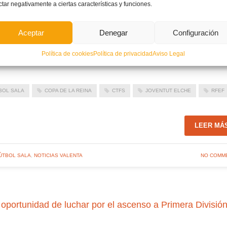
ctar negativamente a ciertas características y funciones.
o malagueño para lograr el 4-1 y tímido recorte a la ventaja local por parte de las de
Liber Cas
Aceptar
Denegar
Configuración
uentro.
Política de cookies
Política de privacidad
Aviso Legal
BOL SALA
COPA DE LA REINA
CTFS
JOVENTUT ELCHE
RFEF
LEER MÁ
ÚTBOL SALA
,
NOTICIAS VALENTA
NO COMM
oportunidad de luchar por el ascenso a Primera Divisió