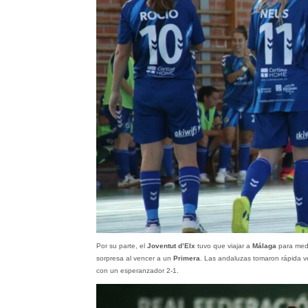
Por su parte, el
Joventut d’Elx
tuvo que viajar a
Málaga
para med
sorpresa al vencer a un
Primera
. Las andaluzas tomaron rápida ve
con un esperanzador 2-1.