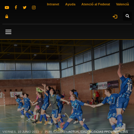
Intranet
Ayuda
Atenció al Federat
Valencià
VIERNES, 10 JUNIO 2022
/
PUBLICADO EN
ACTUALIDAD
,
NOTICIAS FFCV
,
NOTICIAS