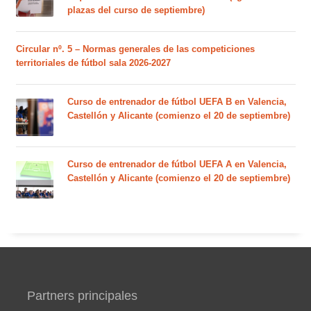
plazas del curso de septiembre)
Circular nº. 5 – Normas generales de las competiciones
territoriales de fútbol sala 2026-2027
Curso de entrenador de fútbol UEFA B en Valencia,
Castellón y Alicante (comienzo el 20 de septiembre)
Curso de entrenador de fútbol UEFA A en Valencia,
Castellón y Alicante (comienzo el 20 de septiembre)
Partners principales