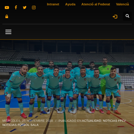
Intranet
Ayuda
Atenció al Federat
Valencià
MIÉRCOLES, 25 NOVIEMBRE 2020
/
PUBLICADO EN
ACTUALIDAD
,
NOTICIAS FFCV
,
NOTICIAS FÚTBOL SALA