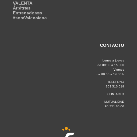
VALENTA
Árbitræs
Entrenadoræs
#somValenciana
CONTACTO
Lunes a jueves
de 09:30 a 15.00h
Viernes
de 09:30 a 14.00 h
TELÉFONO
963 510 619
CONTACTO
MUTUALIDAD
96 351 60 00