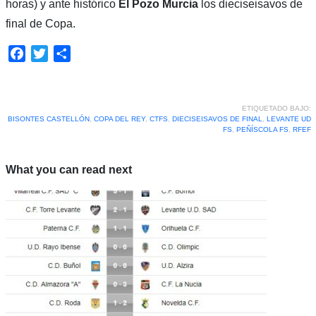
horas) y ante histórico
El Pozo Murcia
los dieciseisavos de
final de Copa.
Facebook
Twitter
Compartir
ETIQUETADO BAJO:
BISONTES CASTELLÓN
,
COPA DEL REY
,
CTFS
,
DIECISEISAVOS DE FINAL
,
LEVANTE UD
FS
,
PEÑÍSCOLA FS
,
RFEF
What you can read next