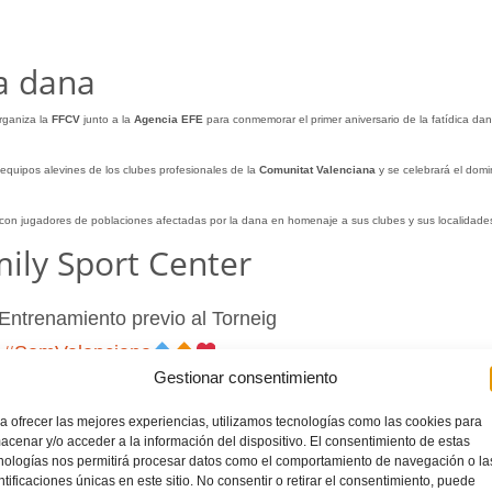
a dana
rganiza la
FFCV
junto a la
Agencia EFE
para conmemorar el primer aniversario de la fatídica da
 equipos alevines de los clubes profesionales de la
Comunitat Valenciana
y se celebrará el dom
n jugadores de poblaciones afectadas por la dana en homenaje a sus clubes y sus localidade
ily Sport Center
Entrenamiento previo al Torneig
r
#SomValenciana
Gestionar consentimiento
v_info
a ofrecer las mejores experiencias, utilizamos tecnologías como las cookies para
jo previa a la convocatoria definitiva.
acenar y/o acceder a la información del dispositivo. El consentimiento de estas
nologías nos permitirá procesar datos como el comportamiento de navegación o la
t Center
, en
Beniparrell
. La cancha de fútbol 7 indoor acogió esta preselección de jugadores 
ntificaciones únicas en este sitio. No consentir o retirar el consentimiento, puede