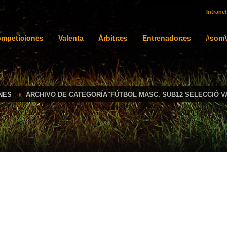
Intranet
mpeticiones
Valenta
Àrbitræs
Entrenadoræs
#somV
NES
ARCHIVO DE CATEGORÍA"FÚTBOL MASC. SUB12 SELECCIÓ V