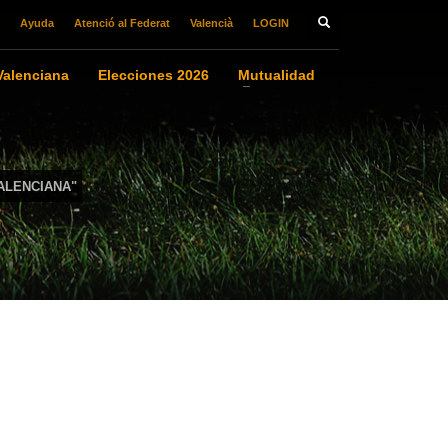
Ayuda
Atenció al Federat
Valencià
LOGIN
alenciana
Elecciones 2026
Mutualidad
ALENCIANA"