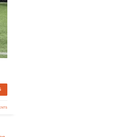
S
ENTS