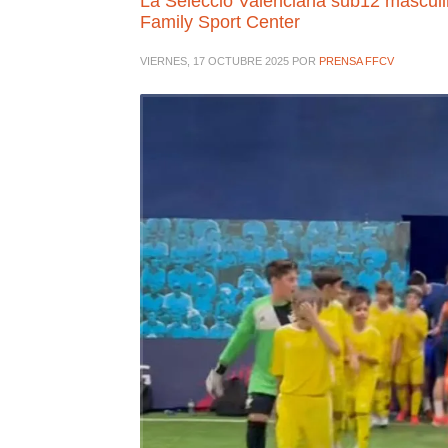
La Selecció Valenciana sub12 mascul
Family Sport Center
VIERNES, 17 OCTUBRE 2025
POR
PRENSA FFCV