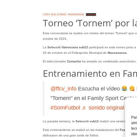
CONV. SUB-12 MASC. MASSANASSA
Descarga
Torneo ‘Tornem’ por l
Esta convocatoria se realiza con motivo del torneo ‘Tornem!’ que o
octubre de 2024.
La
Selecció Valenciana sub12
participará en este torneo junto a
26 de octubre en el Poliesportiu Municipal de
Massanassa
.
El seleccionador
Camacho
ha armado un combinado autonómico co
Entrenamiento en Fam
@ffcv_info
Escucha el vídeo
"Tornem" en el Family Sport Cente
#SomFutbol
♬ sonido original – ffc
Par
La pasada semana, la
Selecció sub12
realizó una sesión de traba
alm
tec
Este entrenamiento se realizó en las instalaciones del
Family Spor
ide
disfrutaron de una gran tarde de fútbol.