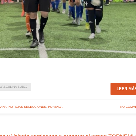
MASCULINA SUB12
LEER MÁ
IANA
,
NOTICIAS SELECCIONES
,
PORTADA
NO COMM