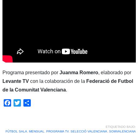
Programa presentado por
Juanma Romero
, elaborado por
Levante TV
con la colaboración de la
Federació de Futbol
de la Comunitat Valenciana
.
Facebook
Twitter
Compartir
ETIQUETADO BAJO:
FÚTBOL SALA
,
MENGUAL
,
PROGRAMA TV
,
SELECCIÓ VALENCIANA
,
SOMVALENCIANA