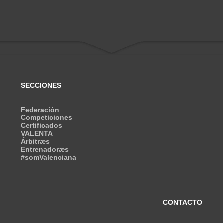
SECCIONES
Federación
Competiciones
Certificados
VALENTA
Árbitræs
Entrenadoræs
#somValenciana
CONTACTO