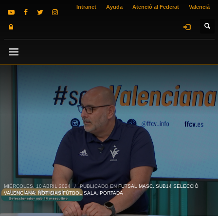
Intranet
Ayuda
Atenció al Federat
Valencià
MIÉRCOLES, 10 ABRIL 2024
/
PUBLICADO EN
FUTSAL MASC. SUB14 SELECCIÓ
VALENCIANA
,
NOTICIAS FÚTBOL SALA
,
PORTADA