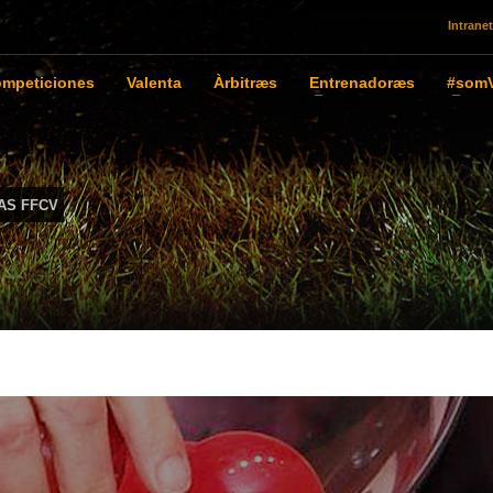
Intranet
mpeticiones
Valenta
Àrbitræs
Entrenadoræs
#somV
AS FFCV