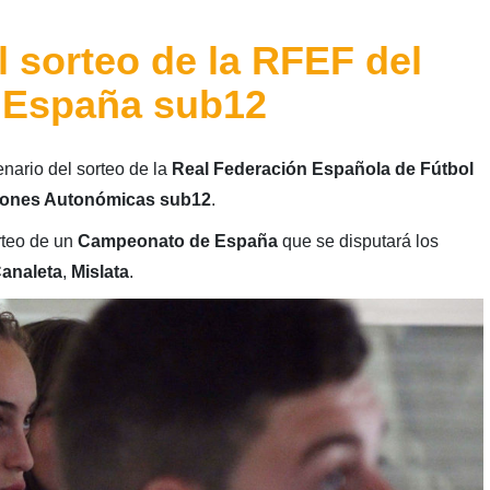
l sorteo de la RFEF del
 España sub12
nario del sorteo de la
Real Federación Española de Fútbol
iones Autonómicas sub12
.
rteo de un
Campeonato de España
que se disputará los
analeta
,
Mislata
.