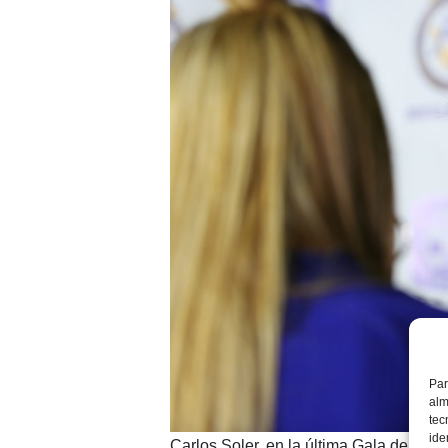
Par
alm
tec
ide
Carlos Soler, en la última Gala de la 