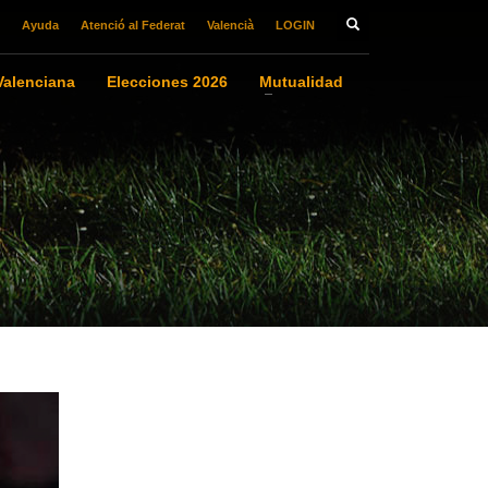
Ayuda
Atenció al Federat
Valencià
LOGIN
alenciana
Elecciones 2026
Mutualidad