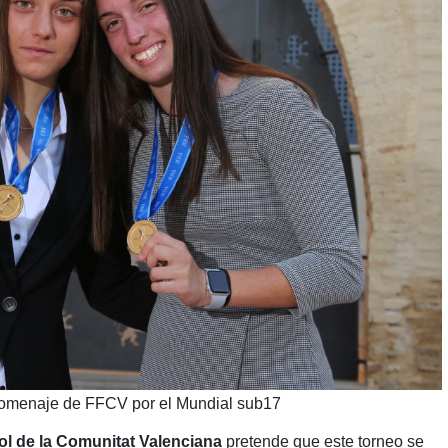
homenaje de FFCV por el Mundial sub17
l de la Comunitat Valenciana
pretende que este torneo se