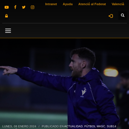
Intranet
Ayuda
Atenció al Federat
Valencià
LUNES, 08 ENERO 2024
/
PUBLICADO EN
ACTUALIDAD
,
FÚTBOL MASC. SUB14