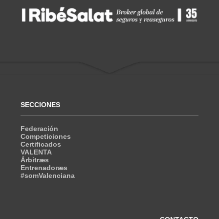
SECCIONES
Federación
Competiciones
Certificados
VALENTA
Árbitræs
Entrenadoræs
#somValenciana