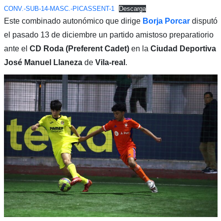
CONV.-SUB-14-MASC.-PICASSENT-1
Descarga
Este combinado autonómico que dirige
Borja Porcar
disputó
el pasado 13 de diciembre un partido amistoso preparatiorio
ante el
CD Roda (Preferent Cadet)
en la
Ciudad Deportiva
José Manuel Llaneza
de
Vila-real
.