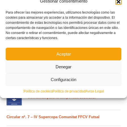
Gestionar consentimiento
Para ofrecer las mejores experiencias, utilizamos tecnologías como las
cookies para almacenar y/o acceder a la información del dispositivo. El
consentimiento de estas tecnologías nos permitirá procesar datos como el
comportamiento de navegación o las identificaciones únicas en este sitio.
No consentir o retirar el consentimiento, puede afectar negativamente a
ciertas características y funciones.
POSTS RECIENTES
Aceptar
Ferran Torres se da un baño de masas y se convierte
Denegar
en el embajador de la Comunitat Valenciana
Configuración
Política de cookies
Política de privacidad
Aviso Legal
Estos son los dos grupos y calendarios de Lliga
Comunitat para la temporada 2026/2027
Circular nº. 7 – IV Supercopa Comunitat FFCV Futsal