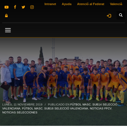
Intranet
Ayuda
Atenció al Federat
Valencià
LUNES, 11 NOVIEMBRE 2019
/
PUBLICADO EN
FÚTBOL MASC. SUB14 SELECCIÓ
VALENCIANA
,
FÚTBOL MASC. SUB16 SELECCIÓ VALENCIANA
,
NOTICIAS FFCV
,
NOTICIAS SELECCIONES