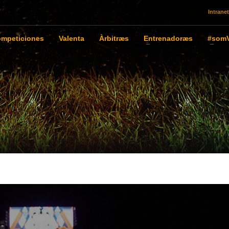
Intranet
mpeticiones
Valenta
Àrbitræs
Entrenadoræs
#somV