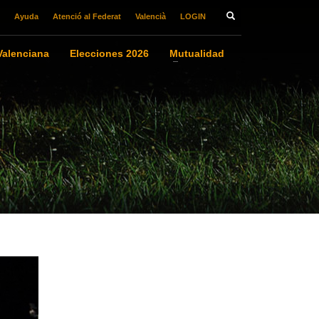
Ayuda
Atenció al Federat
Valencià
LOGIN
alenciana
Elecciones 2026
Mutualidad