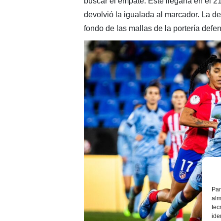
buscar el empate. Este llegaría en el 2
devolvió la igualada al marcador. La de
fondo de las mallas de la portería defe
Par
alm
tec
ide