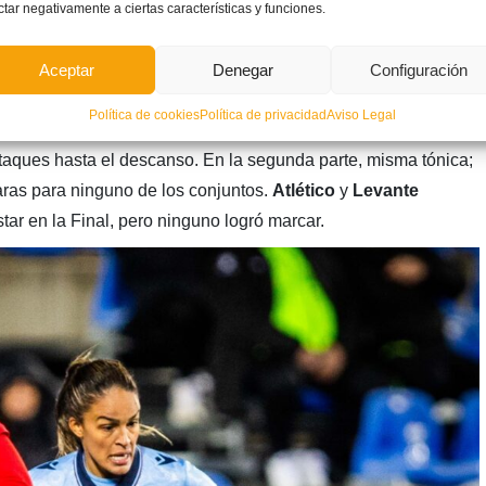
ctar negativamente a ciertas características y funciones.
Aceptar
Denegar
Configuración
Política de cookies
Política de privacidad
Aviso Legal
formó en una constante ida y venida de ambos equipos en el
taques hasta el descanso. En la segunda parte, misma tónica;
aras para ninguno de los conjuntos.
Atlético
y
Levante
tar en la Final, pero ninguno logró marcar.