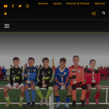
Intranet
Ayuda
Atenció al Federat
Valencià