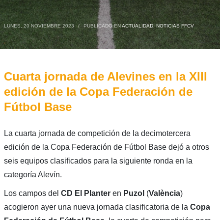
LUNES, 20 NOVIEMBRE 2023
/
PUBLICADO EN
ACTUALIDAD
,
NOTICIAS FFCV
Cuarta jornada de Alevines en la XIII
edición de la Copa Federación de
Fútbol Base
La cuarta jornada de competición de la decimotercera
edición de la Copa Federación de Fútbol Base dejó a otros
seis equipos clasificados para la siguiente ronda en la
categoría Alevín.
Los campos del
CD El Planter
en
Puzol
(
València
)
acogieron ayer una nueva jornada clasificatoria de la
Copa