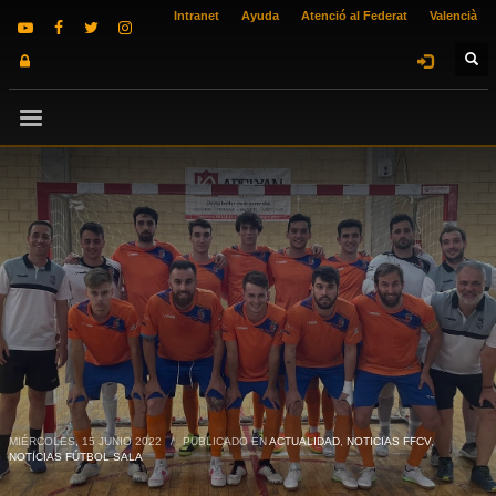
Intranet
Ayuda
Atenció al Federat
Valencià
MIÉRCOLES, 15 JUNIO 2022
/
PUBLICADO EN
ACTUALIDAD
,
NOTICIAS FFCV
,
NOTICIAS FÚTBOL SALA