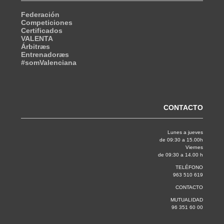
Federación
Competiciones
Certificados
VALENTA
Árbitræs
Entrenadoræs
#somValenciana
CONTACTO
Lunes a jueves
de 09:30 a 15.00h
Viernes
de 09:30 a 14.00 h
TELÉFONO
963 510 619
CONTACTO
MUTUALIDAD
96 351 60 00