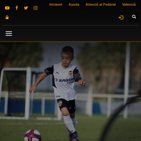
Intranet
Ayuda
Atenció al Federat
Valencià