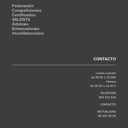
Federación
Competiciones
Certificados
VALENTA
Árbitræs
Entrenadoræs
#somValenciana
CONTACTO
Lunes a jueves
de 09:30 a 15.00h
Viernes
de 09:30 a 14.00 h
TELÉFONO
963 510 619
CONTACTO
MUTUALIDAD
96 351 60 00