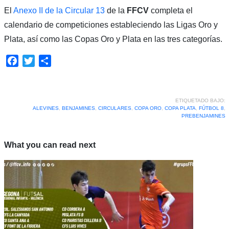
El
Anexo II de la Circular 13
de la
FFCV
completa el
calendario de competiciones estableciendo las Ligas Oro y
Plata, así como las Copas Oro y Plata en las tres categorías.
Facebook
Twitter
Compartir
ETIQUETADO BAJO:
ALEVINES
,
BENJAMINES
,
CIRCULARES
,
COPA ORO
,
COPA PLATA
,
FÚTBOL 8
,
PREBENJAMINES
What you can read next