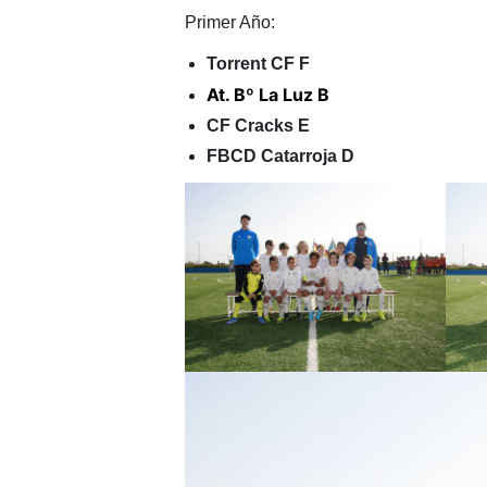
Primer Año:
Torrent CF F
At. Bº La Luz B
CF Cracks E
FBCD Catarroja D