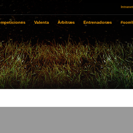
Intranet
mpeticiones
Valenta
Àrbitræs
Entrenadoræs
#somV