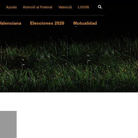
Ayuda
Atenció al Federat
Valencià
LOGIN
alenciana
Elecciones 2026
Mutualidad