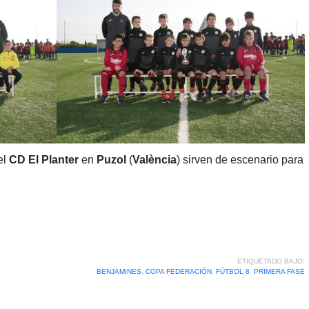
el
CD El Planter
en
Puzol
(
València
) sirven de escenario para
ETIQUETADO BAJO:
BENJAMINES
,
COPA FEDERACIÓN
,
FÚTBOL 8
,
PRIMERA FASE