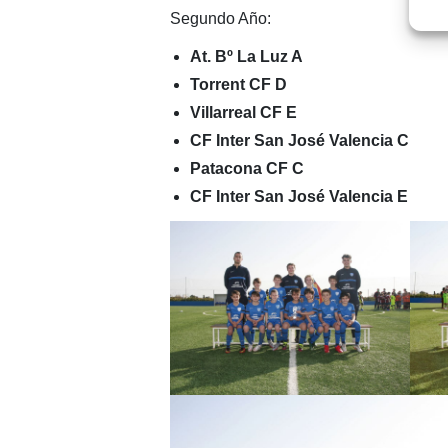
Segundo Año:
At. Bº La Luz A
Torrent CF D
Villarreal CF E
CF Inter San José Valencia C
Patacona CF C
CF Inter San José Valencia E