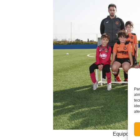
Par
alm
tec
ide
afe
Equipos Ben